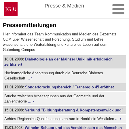
Zum
Johannes
Presse & Medien
Inhalt
Gutenberg-
springen
Universität
Mainz
Pressemitteilungen
Hier informiert das Team Kommunikation und Medien des Dezernats
COM über Wissenschaft und Forschung, Studium und Lehre,
wissenschaftliche Weiterbildung und kulturelles Leben auf dem
Gutenberg-Campus.
18.01.2008:
Diabetologie an der Mainzer Uniklinik erfolgreich
zertifiziert
Höchstmögliche Anerkennung durch die Deutsche Diabetes
Gesellschaft
...
17.01.2008:
Sonderforschungsbereich / Transregio 45 eröffnet
Brücke zwischen Arbeitsgruppen aus der Geometrie und der
Zahlentheorie
...
15.01.2008:
Verbund "Bildungsberatung & Kompetenzentwicklung"
Achtes Regionales Qualifizierungszentrum in Nordrhein-Westfalen
...
11.01.2008:
Wilhelm Schapp und das Verstricktsein des Menschen