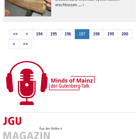
erschlossen
...
<<
<
194
195
196
197
198
199
200
>
>>