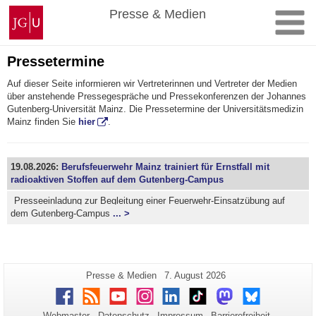
Zum
Johannes
Presse & Medien
Inhalt
Gutenberg-
springen
Universität
Mainz
Pressetermine
Auf dieser Seite informieren wir Vertreterinnen und Vertreter der Medien
über anstehende Pressegespräche und Pressekonferenzen der Johannes
Gutenberg-Universität Mainz. Die Pressetermine der Universitätsmedizin
Mainz finden Sie
hier
.
19.08.2026:
Berufsfeuerwehr Mainz trainiert für Ernstfall mit
radioaktiven Stoffen auf dem Gutenberg-Campus
Presseeinladung zur Begleitung einer Feuerwehr-Einsatzübung auf
dem Gutenberg-Campus
... >
Zusätzliche
Seiten-
Letzte
Presse & Medien
7. August 2026
Name:
Aktualisierung:
Informationen
Facebook
RSS
Youtube
Instagram
LinkedIn
TikTok
Mastodon
Bluesky
zu
Webmaster
Datenschutz
Impressum
Barrierefreiheit