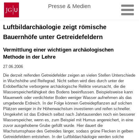
Zum
Johannes
Presse & Medien
Inhalt
Gutenberg-
springen
Universität
Mainz
Luftbildarchäologie zeigt römische
Bauernhöfe unter Getreidefeldern
Vermittlung einer wichtigen archäologischen
Methode in der Lehre
27.06.2006
Die derzeit reifenden Getreidefelder zeigen an vielen Stellen Unterschiede
in Wuchshöhe und Reifegrad. Nicht selten wird dies durch unter der
Erdoberfläche verborgene archäologische Relikte verursacht, die die
Wasserspeicherfähigkeit des Bodens beeinflussen. Beispielsweise kann
Mauerwerk oder verdichteter Boden weniger Wasser aufnehmen als das
umgebende Erdreich. In der Folge können Getreidepflanzen auf solchen
Plätzen weniger in ihr Höhenwachstum investieren und reifen schneller.
Umgekehrt ist das Erdreich selbst nach Jahrtausenden noch ein besserer
Wasserspeicher, wenn es, zum Beispiel mit Humus angereichert, in eine
zuvor ausgehobene Grube gefüllt wurde. Hier dauert die
Wachstumsphase des Getreides länger, sodass grüne Flecken in gelben
Getreidefeldern entstehen. In der Luftbildarchäologie werden solche