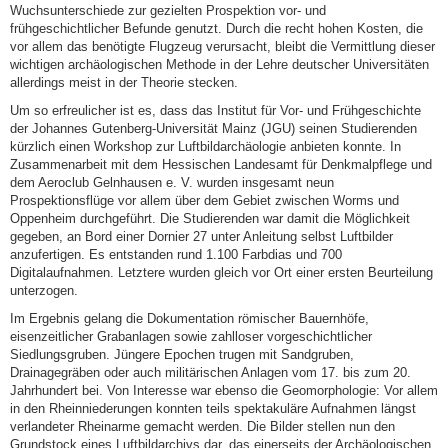
Wuchsunterschiede zur gezielten Prospektion vor- und
frühgeschichtlicher Befunde genutzt. Durch die recht hohen Kosten, die
vor allem das benötigte Flugzeug verursacht, bleibt die Vermittlung dieser
wichtigen archäologischen Methode in der Lehre deutscher Universitäten
allerdings meist in der Theorie stecken.
Um so erfreulicher ist es, dass das Institut für Vor- und Frühgeschichte
der Johannes Gutenberg-Universität Mainz (JGU) seinen Studierenden
kürzlich einen Workshop zur Luftbildarchäologie anbieten konnte. In
Zusammenarbeit mit dem Hessischen Landesamt für Denkmalpflege und
dem Aeroclub Gelnhausen e. V. wurden insgesamt neun
Prospektionsflüge vor allem über dem Gebiet zwischen Worms und
Oppenheim durchgeführt. Die Studierenden war damit die Möglichkeit
gegeben, an Bord einer Dornier 27 unter Anleitung selbst Luftbilder
anzufertigen. Es entstanden rund 1.100 Farbdias und 700
Digitalaufnahmen. Letztere wurden gleich vor Ort einer ersten Beurteilung
unterzogen.
Im Ergebnis gelang die Dokumentation römischer Bauernhöfe,
eisenzeitlicher Grabanlagen sowie zahlloser vorgeschichtlicher
Siedlungsgruben. Jüngere Epochen trugen mit Sandgruben,
Drainagegräben oder auch militärischen Anlagen vom 17. bis zum 20.
Jahrhundert bei. Von Interesse war ebenso die Geomorphologie: Vor allem
in den Rheinniederungen konnten teils spektakuläre Aufnahmen längst
verlandeter Rheinarme gemacht werden. Die Bilder stellen nun den
Grundstock eines Luftbildarchivs dar, das einerseits der Archäologischen