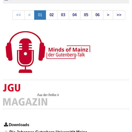
<<
<
01
02
03
04
05
06
>
>>
Downloads