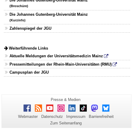
Die Johannes Gutenberg-Universität Mainz
(Broschüre)
Die Johannes Gutenberg-Universität Mainz
(Kurzinfo)
Zahlenspiegel der JGU
Weiterführende Links
Aktuelle Meldungen der Universitätsmedizin Mainz
Pressemitteilungen der Rhein-Main-Universitäten (RMU)
Campusplan der JGU
Zusätzliche
Seiten-
Presse & Medien
Name:
Informationen
Facebook
RSS
Youtube
Instagram
LinkedIn
TikTok
Mastodon
Bluesky
zu
Webmaster
Datenschutz
Impressum
Barrierefreiheit
dieser
Zum Seitenanfang
Seite