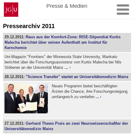
Zum
Johannes
Presse & Medien
Inhalt
Gutenberg-
springen
Universität
Mainz
Pressearchiv 2011
29.12.2011:
Raus aus der Komfort-Zone: RISE-Stipendiat Kurtis
Malecha berichtet über seinen Aufenthalt am Institut für
Kernchemie
Uni-Magazin "Frontiers" der Minnesota State University, Mankato
berichtet über die Forschungsassistenz von Kurtis Malecha bei Nils
Stöbener an der Universität Mainz
...
28.12.2011:
"Science Transfer" startet an Universitätsmedizin Mainz
Neues Programm bietet beschäftigten
Ärzten die Chance, ihre Forschungsneigung
umfangreich zu vertiefen
...
27.12.2011:
Gerhard Thews Preis an zwei Neurowissenschaftler der
Universitätsmedizin Mainz