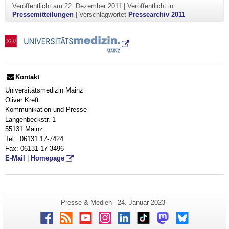
Veröffentlicht am
22. Dezember 2011
|
Veröffentlicht in
Pressemitteilungen
|
Verschlagwortet
Pressearchiv 2011
Kontakt
Universitätsmedizin Mainz
Oliver Kreft
Kommunikation und Presse
Langenbeckstr. 1
55131 Mainz
Tel.: 06131 17-7424
Fax: 06131 17-3496
E-Mail
|
Homepage
Zusätzliche
Seiten-
Letzte
Presse & Medien
24. Januar 2023
Name:
Aktualisierung:
Informationen
Facebook
RSS
Youtube
Instagram
LinkedIn
TikTok
Mastodon
Bluesky
zu