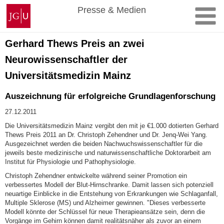
Zum
Johannes
Presse & Medien
Inhalt
Gutenberg-
springen
Universität
Mainz
Gerhard Thews Preis an zwei
Neurowissenschaftler der
Universitätsmedizin Mainz
Auszeichnung für erfolgreiche Grundlagenforschung
27.12.2011
Die Universitätsmedizin Mainz vergibt den mit je €1.000 dotierten Gerhard
Thews Preis 2011 an Dr. Christoph Zehendner und Dr. Jenq-Wei Yang.
Ausgezeichnet werden die beiden Nachwuchswissenschaftler für die
jeweils beste medizinische und naturwissenschaftliche Doktorarbeit am
Institut für Physiologie und Pathophysiologie.
Christoph Zehendner entwickelte während seiner Promotion ein
verbessertes Modell der Blut-Hirnschranke. Damit lassen sich potenziell
neuartige Einblicke in die Entstehung von Erkrankungen wie Schlaganfall,
Multiple Sklerose (MS) und Alzheimer gewinnen. "Dieses verbesserte
Modell könnte der Schlüssel für neue Therapieansätze sein, denn die
Vorgänge im Gehirn können damit realitätsnäher als zuvor an einem