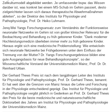
Zellkulturmodell abgebildet werden. Je umfassender bspw. das Wissen
darüber ist, was konkret bei einem MS-Schub im Gehirn passiert, desto
zielgerichteter lassen sich daraus therapeutische Abwehrmaßnahmen
ableiten", so der Direktor des Instituts für Physiologie und
Pathophysiologie, Prof. Dr. Heiko Luhmann.
Jenq-Wei Yangs Forschungsansatz zum Verständnis der Funktionsweise
neuronaler Netzwerke im Gehirn ist von großer klinischer Relevanz für die
Beobachtung und Behandlung zu früh geborener Kinder. "Dank moderner
Hochleistungsmedizin überleben immer mehr zu früh geborene Kinder.
Hieraus ergibt sich eine medizinische Problemstellung: Wie entwickeln
sich neuronale Netzwerke bei Frühgeborenen unter dem Einfluss der
Trennung von der Mutter? Dr. Yangs Forschungsergebnisse bilden eine
gute Ausgangsbasis für neue Behandlungskonzepte", so der
Wissenschaftliche Vorstand der Universitätsmedizin Mainz, Prof. Dr. Dr.
Reinhard Urban.
Der Gerhard Thews Preis ist nach dem langjährigen Leiter des Instituts
für Physiologie und Pathophysiologie, Prof. Dr. Gerhard Thews, benannt.
Er hat weit über die Grenzen von Mainz hinaus die Lehre und Forschung
in der Physiologie entscheidend geprägt. Das Institut für Physiologie und
Pathophysiologie vergibt jährlich in Gedenken an Prof. Dr. Gerhard Thews
den Preis für die beste medizinische und naturwissenschaftliche
Doktorarbeit des Jahres am Institut für Physiologie und Pathophysiologie
der Universitätsmedizin Mainz.