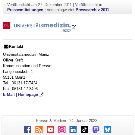
Veröffentlicht am
27. Dezember 2011
|
Veröffentlicht in
Pressemitteilungen
|
Verschlagwortet
Pressearchiv 2011
Kontakt
Universitätsmedizin Mainz
Oliver Kreft
Kommunikation und Presse
Langenbeckstr. 1
55131 Mainz
Tel.: 06131 17-7424
Fax: 06131 17-3496
E-Mail
|
Homepage
Zusätzliche
Seiten-
Letzte
Presse & Medien
24. Januar 2023
Name:
Aktualisierung:
Informationen
Facebook
RSS
Youtube
Instagram
LinkedIn
TikTok
Mastodon
Bluesky
zu