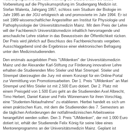
Vorbereitung auf die Physikumsprüfung im Studiengang Medizin ist.
Stefan Walenta, Jahrgang 1957, schloss sein Studium der Biologie im
Jahr 1985 an der JGU erfolgreich ab und promovierte im Jahr 1994. Er ist
seit 1989 wissenschaftlicher Angestellter am Institut für Physiologie und
Pathophysiologie der Universitätsmedizin Mainz. Mit dem Preis der Lehre
will der Fachbereich Universitätsmedizin inhaltlich hervorragende und
anschauliche Lehre stärker in das Bewusstsein der Öffentlichkeit rücken.
Der Preis wird jährlich auf Beschluss des Fachbereichsrats vergeben.
Ausschlaggebend sind die Ergebnisse einer elektronischen Befragung
unter den Medizinstudierenden.
Den erstmals ausgelobten Preis "UMdenken" der Universitätsmedizin
Mainz und der Alexander Karl-Stiftung zur Förderung innovativer Lehre
erhalten die Studierenden Miro Stieler und Mari Strempel. Stieler und
Strempel überzeugten die Jury mit einem Konzept für ein Online-Portal
zur Vermittlung von Promotionsarbeiten. Der 1. Preis "UMdenken" an Mari
Strempel und Miro Stieler ist mit 2.500 Euro dotiert. Der 2. Platz mit
einem Preisgeld von 1.500 Euro geht an die Studierenden Axel Albrecht,
Timo Herbert, Daniel Kaiser und Felix Wünnemann für ihren Vorschlag,
eine "Studenten-Notaufnahme" zu etablieren. Hierbei handelt es sich um
einen praktischen Kurs, mit dem die Studierenden des 7. Semesters an
die täglichen Anforderungen der notfallmedizinischen Arbeitsweise
herangeführt werden sollen. Den 3. Preis "UMdenken", der mit 1.000 Euro
dotiert ist, erhält der Studierende Felix König für seine Idee eines
Mentorenprogramms an der Universitätsmedizin Mainz. Geplant ist