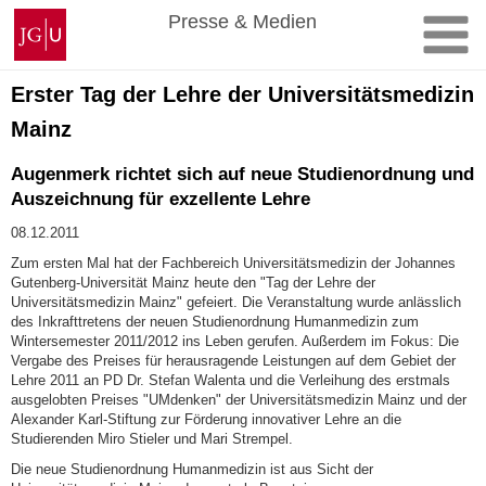
Zum
Johannes
Presse & Medien
Inhalt
Gutenberg-
springen
Universität
Mainz
Erster Tag der Lehre der Universitätsmedizin
Mainz
Augenmerk richtet sich auf neue Studienordnung und
Auszeichnung für exzellente Lehre
08.12.2011
Zum ersten Mal hat der Fachbereich Universitätsmedizin der Johannes
Gutenberg-Universität Mainz heute den "Tag der Lehre der
Universitätsmedizin Mainz" gefeiert. Die Veranstaltung wurde anlässlich
des Inkrafttretens der neuen Studienordnung Humanmedizin zum
Wintersemester 2011/2012 ins Leben gerufen. Außerdem im Fokus: Die
Vergabe des Preises für herausragende Leistungen auf dem Gebiet der
Lehre 2011 an PD Dr. Stefan Walenta und die Verleihung des erstmals
ausgelobten Preises "UMdenken" der Universitätsmedizin Mainz und der
Alexander Karl-Stiftung zur Förderung innovativer Lehre an die
Studierenden Miro Stieler und Mari Strempel.
Die neue Studienordnung Humanmedizin ist aus Sicht der