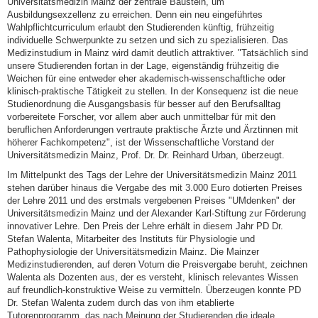
Universitätsmedizin Mainz der zentrale Baustein, um
Ausbildungsexzellenz zu erreichen. Denn ein neu eingeführtes
Wahlpflichtcurriculum erlaubt den Studierenden künftig, frühzeitig
individuelle Schwerpunkte zu setzen und sich zu spezialisieren. Das
Medizinstudium in Mainz wird damit deutlich attraktiver. "Tatsächlich sind
unsere Studierenden fortan in der Lage, eigenständig frühzeitig die
Weichen für eine entweder eher akademisch-wissenschaftliche oder
klinisch-praktische Tätigkeit zu stellen. In der Konsequenz ist die neue
Studienordnung die Ausgangsbasis für besser auf den Berufsalltag
vorbereitete Forscher, vor allem aber auch unmittelbar für mit den
beruflichen Anforderungen vertraute praktische Ärzte und Ärztinnen mit
höherer Fachkompetenz", ist der Wissenschaftliche Vorstand der
Universitätsmedizin Mainz, Prof. Dr. Dr. Reinhard Urban, überzeugt.
Im Mittelpunkt des Tags der Lehre der Universitätsmedizin Mainz 2011
stehen darüber hinaus die Vergabe des mit 3.000 Euro dotierten Preises
der Lehre 2011 und des erstmals vergebenen Preises "UMdenken" der
Universitätsmedizin Mainz und der Alexander Karl-Stiftung zur Förderung
innovativer Lehre. Den Preis der Lehre erhält in diesem Jahr PD Dr.
Stefan Walenta, Mitarbeiter des Instituts für Physiologie und
Pathophysiologie der Universitätsmedizin Mainz. Die Mainzer
Medizinstudierenden, auf deren Votum die Preisvergabe beruht, zeichnen
Walenta als Dozenten aus, der es versteht, klinisch relevantes Wissen
auf freundlich-konstruktive Weise zu vermitteln. Überzeugen konnte PD
Dr. Stefan Walenta zudem durch das von ihm etablierte
Tutorenprogramm, das nach Meinung der Studierenden die ideale