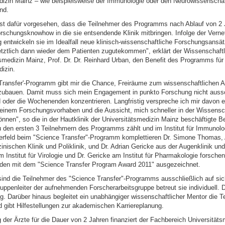
dizin Mainz – wie beispielsweise der Immunologie oder den Neurowissenscha
nd.
st dafür vorgesehen, dass die Teilnehmer des Programms nach Ablauf von 2 
rschungsknowhow in die sie entsendende Klinik mitbringen. Infolge der Verne
 entwickeln sie im Idealfall neue klinisch-wissenschaftliche Forschungsansätz
letztlich dann wieder dem Patienten zugutekommen", erklärt der Wissenschaft
smedizin Mainz, Prof. Dr. Dr. Reinhard Urban, den Benefit des Programms für 
izin.
Transfer'-Programm gibt mir die Chance, Freiräume zum wissenschaftlichen Ar
inzubauen. Damit muss sich mein Engagement in punkto Forschung nicht aussc
 oder die Wochenenden konzentrieren. Langfristig verspreche ich mir davon e
meinem Forschungsvorhaben und die Aussicht, mich schneller in der Wissensc
önnen", so die in der Hautklinik der Universitätsmedizin Mainz beschäftigte B
u den ersten 3 Teilnehmern des Programms zählt und im Institut für Immunolo
terfeld beim "Science Transfer"-Programm komplettieren Dr. Simone Thomas, 
izinischen Klinik und Poliklinik, und Dr. Adrian Gericke aus der Augenklinik und 
Institut für Virologie und Dr. Gericke am Institut für Pharmakologie forschen.
den mit dem "Science Transfer Program Award 2011" ausgezeichnet.
 sind die Teilnehmer des "Science Transfer"-Programms ausschließlich auf sic
ruppenleiter der aufnehmenden Forscherarbeitsgruppe betreut sie individuell. 
rig. Darüber hinaus begleitet ein unabhängiger wissenschaftlicher Mentor die 
gibt Hilfestellungen zur akademischen Karriereplanung.
g der Ärzte für die Dauer von 2 Jahren finanziert der Fachbereich Universität