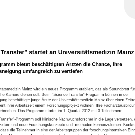
Transfer" startet an Universitätsmedizin Mainz
ramm bietet beschäftigten Ärzten die Chance, ihre
neigung umfangreich zu vertiefen
tätsmedizin Mainz wird ein neues Programm etabliert, das als Sprungbrett für
che Karriere dienen soll: Beim "Science Transfer"-Programm können in der
ung beschäftigte junge Ärzte der Universitätsmedizin Mainz über einen Zeit
ent ihrer Arbeitszeit einem Forschungsprojekt widmen. Ihre Facharztausbild
terbrechen. Das Programm startet im 1. Quartal 2012 mit 3 Teilnehmern.
ransfer"-Programm soll klinische Nachwuchsforscher in die Lage versetzen, 
weitern und neue Forschungskonzepte und -methoden kennenzulernen. Konkre
dass die Teilnehmer in eine der Arbeitsgruppen der forschungsintensiven Einr