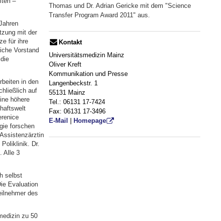
ften –
Thomas und Dr. Adrian Gericke mit dem "Science
Transfer Program Award 2011" aus.
Jahren
tzung mit der
e für ihre
Kontakt
liche Vorstand
Universitätsmedizin Mainz
die
Oliver Kreft
Kommunikation und Presse
beiten in den
Langenbeckstr. 1
hließlich auf
55131 Mainz
ine höhere
Tel.: 06131 17-7424
haftswelt
Fax: 06131 17-3496
erenice
E-Mail
|
Homepage
gie forschen
Assistenzärztin
Poliklinik. Dr.
 Alle 3
h selbst
Die Evaluation
Teilnehmer des
smedizin zu 50