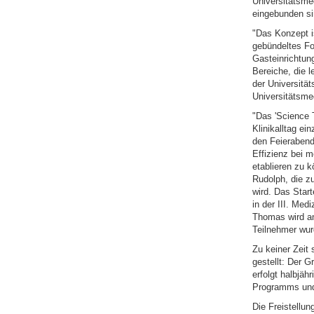
Universitätsme
eingebunden si
"Das Konzept i
gebündeltes Fo
Gasteinrichtung
Bereiche, die 
der Universität
Universitätsmed
"Das 'Science 
Klinikalltag e
den Feierabend
Effizienz bei 
etablieren zu k
Rudolph, die z
wird. Das Star
in der III. Med
Thomas wird am 
Teilnehmer wur
Zu keiner Zeit
gestellt: Der G
erfolgt halbjäh
Programms und 
Die Freistellun