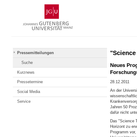
Zum
Johannes
Inhalt
Gutenberg-
springen
Universität
Mainz
"Science 
Pressemitteilungen
Suche
Neues Prog
Forschungs
Kurznews
Pressetermine
28.12.2011
An der Universi
Social Media
wissenschaftli
Service
Krankenversorg
Jahren 50 Proz
dafür nicht un
Das "Science T
Horizont zu er
Programm vor, 