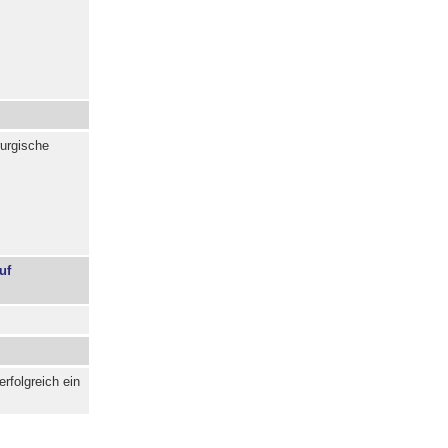
rurgische
uf
rfolgreich ein