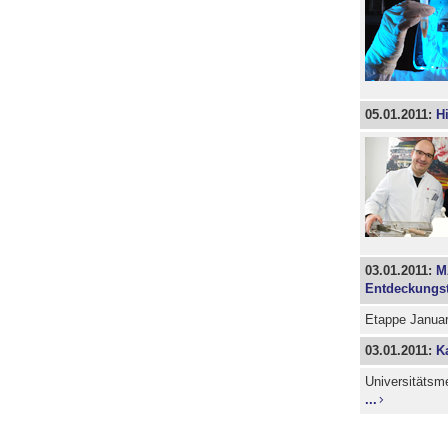
05.01.2011:
Hi
03.01.2011:
M
Entdeckungst
Etappe Januar
03.01.2011:
K
Universitätsme
...