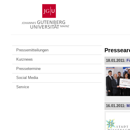
Zum
Johannes
Inhalt
Gutenberg-
springen
Universität
Mainz
Pressear
Pressemitteilungen
Kurznews
18.01.2011:
F
Pressetermine
Social Media
Service
16.01.2011:
M