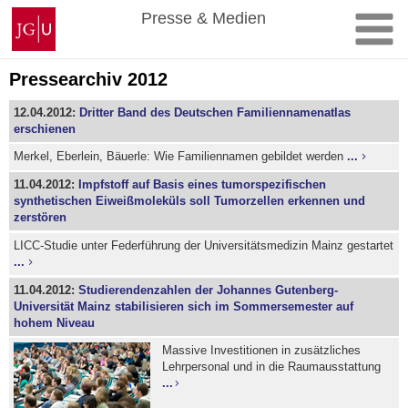
Zum
Johannes
Presse & Medien
Inhalt
Gutenberg-
springen
Universität
Mainz
Pressearchiv 2012
12.04.2012:
Dritter Band des Deutschen Familiennamenatlas
erschienen
Merkel, Eberlein, Bäuerle: Wie Familiennamen gebildet werden
...
11.04.2012:
Impfstoff auf Basis eines tumorspezifischen
synthetischen Eiweißmoleküls soll Tumorzellen erkennen und
zerstören
LICC-Studie unter Federführung der Universitätsmedizin Mainz gestartet
...
11.04.2012:
Studierendenzahlen der Johannes Gutenberg-
Universität Mainz stabilisieren sich im Sommersemester auf
hohem Niveau
Massive Investitionen in zusätzliches
Lehrpersonal und in die Raumausstattung
...