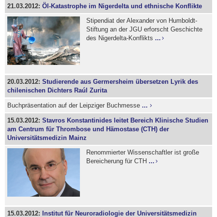
21.03.2012:
Öl-Katastrophe im Nigerdelta und ethnische Konflikte
Stipendiat der Alexander von Humboldt-
Stiftung an der JGU erforscht Geschichte
des Nigerdelta-Konflikts
...
20.03.2012:
Studierende aus Germersheim übersetzen Lyrik des
chilenischen Dichters Raúl Zurita
Buchpräsentation auf der Leipziger Buchmesse
...
15.03.2012:
Stavros Konstantinides leitet Bereich Klinische Studien
am Centrum für Thrombose und Hämostase (CTH) der
Universitätsmedizin Mainz
Renommierter Wissenschaftler ist große
Bereicherung für CTH
...
15.03.2012:
Institut für Neuroradiologie der Universitätsmedizin