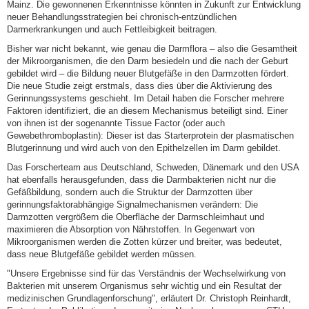
Mainz. Die gewonnenen Erkenntnisse könnten in Zukunft zur Entwicklung
neuer Behandlungsstrategien bei chronisch-entzündlichen
Darmerkrankungen und auch Fettleibigkeit beitragen.
Bisher war nicht bekannt, wie genau die Darmflora – also die Gesamtheit
der Mikroorganismen, die den Darm besiedeln und die nach der Geburt
gebildet wird – die Bildung neuer Blutgefäße in den Darmzotten fördert.
Die neue Studie zeigt erstmals, dass dies über die Aktivierung des
Gerinnungssystems geschieht. Im Detail haben die Forscher mehrere
Faktoren identifiziert, die an diesem Mechanismus beteiligt sind. Einer
von ihnen ist der sogenannte Tissue Factor (oder auch
Gewebethromboplastin): Dieser ist das Starterprotein der plasmatischen
Blutgerinnung und wird auch von den Epithelzellen im Darm gebildet.
Das Forscherteam aus Deutschland, Schweden, Dänemark und den USA
hat ebenfalls herausgefunden, dass die Darmbakterien nicht nur die
Gefäßbildung, sondern auch die Struktur der Darmzotten über
gerinnungsfaktorabhängige Signalmechanismen verändern: Die
Darmzotten vergrößern die Oberfläche der Darmschleimhaut und
maximieren die Absorption von Nährstoffen. In Gegenwart von
Mikroorganismen werden die Zotten kürzer und breiter, was bedeutet,
dass neue Blutgefäße gebildet werden müssen.
"Unsere Ergebnisse sind für das Verständnis der Wechselwirkung von
Bakterien mit unserem Organismus sehr wichtig und ein Resultat der
medizinischen Grundlagenforschung", erläutert Dr. Christoph Reinhardt,