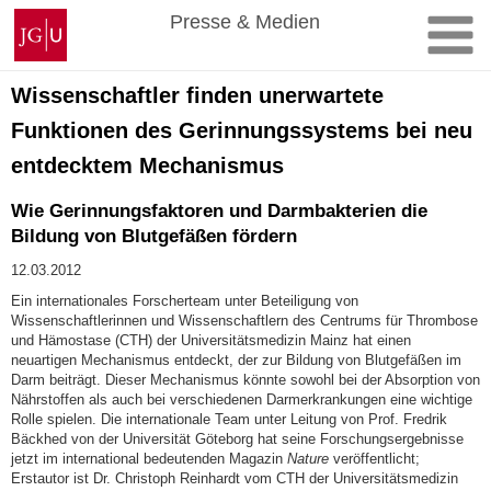
Zum
Johannes
Presse & Medien
Inhalt
Gutenberg-
springen
Universität
Mainz
Wissenschaftler finden unerwartete
Funktionen des Gerinnungssystems bei neu
entdecktem Mechanismus
Wie Gerinnungsfaktoren und Darmbakterien die
Bildung von Blutgefäßen fördern
12.03.2012
Ein internationales Forscherteam unter Beteiligung von
Wissenschaftlerinnen und Wissenschaftlern des Centrums für Thrombose
und Hämostase (CTH) der Universitätsmedizin Mainz hat einen
neuartigen Mechanismus entdeckt, der zur Bildung von Blutgefäßen im
Darm beiträgt. Dieser Mechanismus könnte sowohl bei der Absorption von
Nährstoffen als auch bei verschiedenen Darmerkrankungen eine wichtige
Rolle spielen. Die internationale Team unter Leitung von Prof. Fredrik
Bäckhed von der Universität Göteborg hat seine Forschungsergebnisse
jetzt im international bedeutenden Magazin
Nature
veröffentlicht;
Erstautor ist Dr. Christoph Reinhardt vom CTH der Universitätsmedizin