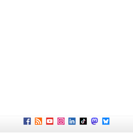
Facebook
RSS
Youtube
Instagram
LinkedIn
TikTok
Mastodon
Bluesky