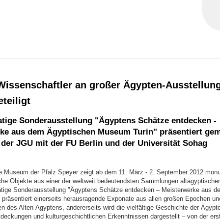
Wissenschaftler an großer Ägypten-Ausstellung
teiligt
ige Sonderausstellung "Ägyptens Schätze entdecken -
ke aus dem Ägyptischen Museum Turin" präsentiert ge
der JGU mit der FU Berlin und der Universität Sohag
e Museum der Pfalz Speyer zeigt ab dem 11. März - 2. September 2012 mon
he Objekte aus einer der weltweit bedeutendsten Sammlungen altägyptischer
tige Sonderausstellung "Ägyptens Schätze entdecken – Meisterwerke aus d
präsentiert einerseits herausragende Exponate aus allen großen Epochen un
 des Alten Ägyptens, andererseits wird die vielfältige Geschichte der Ägypto
tdeckungen und kulturgeschichtlichen Erkenntnissen dargestellt – von der ers