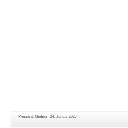
Zusätzliche
Seiten-
Letzte
Presse & Medien
24. Januar 2023
Informationen
Name:
Aktualisierung:
zu