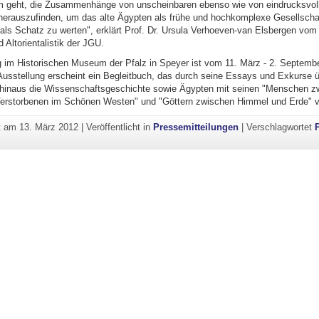
m geht, die Zusammenhänge von unscheinbaren ebenso wie von eindrucksvol
herauszufinden, um das alte Ägypten als frühe und hochkomplexe Gesellscha
als Schatz zu werten", erklärt Prof. Dr. Ursula Verhoeven-van Elsbergen vom I
 Altorientalistik der JGU.
g im Historischen Museum der Pfalz in Speyer ist vom 11. März - 2. Septemb
Ausstellung erscheint ein Begleitbuch, das durch seine Essays und Exkurse ü
 hinaus die Wissenschaftsgeschichte sowie Ägypten mit seinen "Menschen z
erstorbenen im Schönen Westen" und "Göttern zwischen Himmel und Erde" vo
ht am
13. März 2012
|
Veröffentlicht in
Pressemitteilungen
|
Verschlagwortet