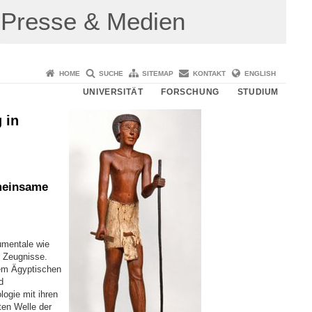
Presse & Medien
HOME
SUCHE
SITEMAP
KONTAKT
ENGLISH
UNIVERSITÄT
FORSCHUNG
STUDIUM
 in
meinsame
umentale wie
 Zeugnisse.
em Ägyptischen
d
logie mit ihren
ten Welle der