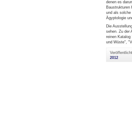
denen es daru
Baustrukturen 
und als solche 
Ägyptologie und
Die Ausstellun
sehen. Zu der 
reinen Katalog
und Wüste", "V
Veröffentlic
2012