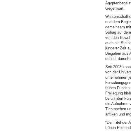
Ägyptenbegeist
Gegenwart.
Wissenschaftle
und dem Beglei
gemeinsam mit i
Sohag auf dem 
von den Bewohn
auch als Steinb
jüngerer Zeit a
Beigaben aus A
sehen, darunter
Seit 2003 koop
von der Univer
unternehmen j
Forschungsgeme
frühen Funden a
Freilegung bis
berühmten Fürs
die Aufnahme v
Tierknochen un
antiken und mo
"Der Titel der
frühen Reisend