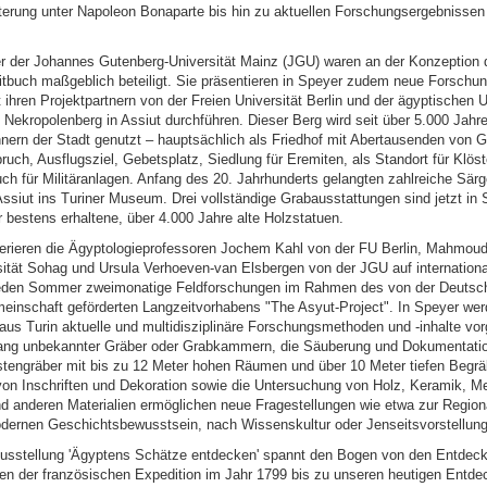
erung unter Napoleon Bonaparte bis hin zu aktuellen Forschungsergebnissen
r der Johannes Gutenberg-Universität Mainz (JGU) waren an der Konzeption 
tbuch maßgeblich beteiligt. Sie präsentieren in Speyer zudem neue Forschun
hren Projektpartnern von der Freien Universität Berlin und der ägyptischen U
Nekropolenberg in Assiut durchführen. Dieser Berg wird seit über 5.000 Jah
ern der Stadt genutzt – hauptsächlich als Friedhof mit Abertausenden von G
ruch, Ausflugsziel, Gebetsplatz, Siedlung für Eremiten, als Standort für Klöst
uch für Militäranlagen. Anfang des 20. Jahrhunderts gelangten zahlreiche Sär
ssiut ins Turiner Museum. Drei vollständige Grabausstattungen sind jetzt in 
 bestens erhaltene, über 4.000 Jahre alte Holzstatuen.
erieren die Ägyptologieprofessoren Jochem Kahl von der FU Berlin, Mahmou
sität Sohag und Ursula Verhoeven-van Elsbergen von der JGU auf internation
eden Sommer zweimonatige Feldforschungen im Rahmen des von der Deutsc
inschaft geförderten Langzeitvorhabens "The Asyut-Project". In Speyer we
us Turin aktuelle und multidisziplinäre Forschungsmethoden und -inhalte vorg
lang unbekannter Gräber oder Grabkammern, die Säuberung und Dokumentatio
tengräber mit bis zu 12 Meter hohen Räumen und über 10 Meter tiefen Begr
on Inschriften und Dekoration sowie die Untersuchung von Holz, Keramik, M
d anderen Materialien ermöglichen neue Fragestellungen wie etwa zur Regiona
dernen Geschichtsbewusstsein, nach Wissenskultur oder Jenseitsvorstellunge
 Ausstellung 'Ägyptens Schätze entdecken' spannt den Bogen von den Entdec
en der französischen Expedition im Jahr 1799 bis zu unseren heutigen Entde