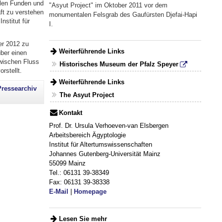
len Funden und
"Asyut Project" im Oktober 2011 vor dem
ft zu verstehen
monumentalen Felsgrab des Gaufürsten Djefai-Hapi
nstitut für
I.
er 2012 zu
Weiterführende Links
ber einen
wischen Fluss
Historisches Museum der Pfalz Speyer
rstellt.
Weiterführende Links
Pressearchiv
The Asyut Project
Kontakt
Prof. Dr. Ursula Verhoeven-van Elsbergen
Arbeitsbereich Ägyptologie
Institut für Altertumswissenschaften
Johannes Gutenberg-Universität Mainz
55099 Mainz
Tel.: 06131 39-38349
Fax: 06131 39-38338
E-Mail
|
Homepage
Lesen Sie mehr