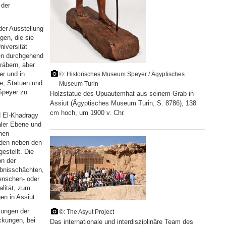
 der
der Ausstellung
gen, die sie
niversität
ren durchgehend
räbern, aber
er und in
©: Historisches Museum Speyer / Ägyptisches
ge, Statuen und
Museum Turin
Speyer zu
Holzstatue des Upuautemhat aus seinem Grab in
Assiut (Ägyptisches Museum Turin, S. 8786), 138
cm hoch, um 1900 v. Chr.
d El-Khadragy
aler Ebene und
hen
rden neben den
estellt. Die
n der
äbnisschächten,
enschen- oder
lität, zum
n in Assiut.
kungen der
©: The Asyut Project
ckungen, bei
Das internationale und interdisziplinäre Team des