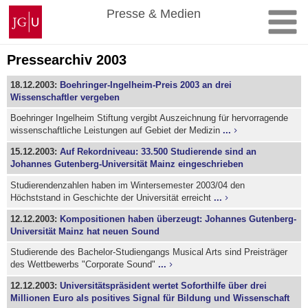
Zum
Johannes
Presse & Medien
Inhalt
Gutenberg-
springen
Universität
Mainz
Pressearchiv 2003
18.12.2003:
Boehringer-Ingelheim-Preis 2003 an drei
Wissenschaftler vergeben
Boehringer Ingelheim Stiftung vergibt Auszeichnung für hervorragende
wissenschaftliche Leistungen auf Gebiet der Medizin
...
15.12.2003:
Auf Rekordniveau: 33.500 Studierende sind an
Johannes Gutenberg-Universität Mainz eingeschrieben
Studierendenzahlen haben im Wintersemester 2003/04 den
Höchststand in Geschichte der Universität erreicht
...
12.12.2003:
Kompositionen haben überzeugt: Johannes Gutenberg-
Universität Mainz hat neuen Sound
Studierende des Bachelor-Studiengangs Musical Arts sind Preisträger
des Wettbewerbs "Corporate Sound"
...
12.12.2003:
Universitätspräsident wertet Soforthilfe über drei
Millionen Euro als positives Signal für Bildung und Wissenschaft