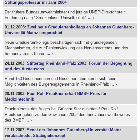
Stiftungsprofessur im Jahr 2004
Der frühere Bundesumweltminister und jetzige UNEP-Direktor stellt
Forderung nach "Grenzenloser Umweltpolitik"
...
01.12.2003:
Zwei neue Graduiertenkollegs an Johannes Gutenberg-
Universität Mainz eingerichtet
Neue Graduiertenkollegs beschäftigen sich mit grundlegenden
Mechanismen, die zur Fehlentwicklung des Nervensystems und des
Immunsystems führen
...
24.11.2003:
Stiftertag Rheinland-Pfalz 2003: Forum der Begegnung
und des Austauschs
Rund 150 Besucherinnen und Besucher informieren sich über
Möglichkeiten des Bürgerengagements in Rheinland-Pfalz
...
20.11.2003:
Paul-Rolf Preußner erhält BMBF-Preis für
Medizintechnik
Drucktoleranz des Auges bei Grünem Star ausloten / Paul-Rolf
Preußner gehört zu den Gewinnern 2003 des Innovationswettbewerbs
des BMBF
...
17.11.2003:
Senat der Johannes Gutenberg-Universität Mainz
verabschiedet Strategiekonzept