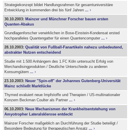
Strategiekonzept bildet Handlungsrahmen für gesamtuniversitäre
Entwicklung in kommenden drei bis fünf Jahren
...
30.10.2003:
Mainzer und Münchner Forscher bauen ersten
Quanten-Abakus
Grundlagenforscher verwirklichen in Bose-Einstein-Kondensat ersted
hochparalleles Quantengatter für einen Quantencomputer
...
28.10.2003:
Qualität von Fußball-Fanartikeln nahezu unbedeutend,
abstrakter Nutzen entscheidend
Studie mit 1.500 Anhängern des 1.FC Köln untersucht Erfolg von
Merchandisingprodukten / Deutliche Unterschiede zu anderen
Konsumgütern
...
23.10.2003:
Neuer "Spin-off" der Johannes Gutenberg-Universität
Mainz schließt Marktlücke
Thymed evaluiert neue Impfstoffe und Therapien / US-multinationaler
Konzern Beckman Coulter als Partner
...
06.10.2003:
Neue Mechanismen der Krankheitsentstehung von
Amyotropher Lateralsklerose entdeckt
Mainzer Forscher maßgeblich an Durchführung der Studie beteiligt /
Besondere Bedeutung für therapeutischen Ansatz
...