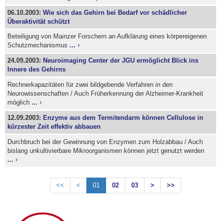
06.10.2003:
Wie sich das Gehirn bei Bedarf vor schädlicher
Überaktivität schützt
Beteiligung von Mainzer Forschern an Aufklärung eines körpereigenen
Schutzmechanismus
...
24.09.2003:
Neuroimaging Center der JGU ermöglicht Blick ins
Innere des Gehirns
Rechnerkapazitäten für zwei bildgebende Verfahren in den
Neurowissenschaften / Auch Früherkennung der Alzheimer-Krankheit
möglich
...
12.09.2003:
Enzyme aus dem Termitendarm können Cellulose in
kürzester Zeit effektiv abbauen
Durchbruch bei der Gewinnung von Enzymen zum Holzabbau / Auch
bislang unkultivierbare Mikroorganismen können jetzt genutzt werden
...
<<
<
01
02
03
>
>>