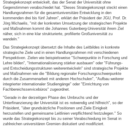
Strategiekonzept entwickelt, das der Senat der Universität ohne
Gegenstimmen verabschiedet hat. "Dieses Strategiekonzept steckt einen
Handlungsrahmen für die gesamtuniversitäre Entwicklung in den
kommenden drei bis fünf Jahren", erklärt der Präsident der JGU, Prof. Dr.
Jörg Michaelis, "mit der konkreten Umsetzung der strategischen Projekte
und Maßnahmen kommt die Johannes Gutenberg-Universität ihrem Ziel
näher, sich in eine klar strukturierte, profilierte Großuniversität zu
wandeln."
Das Strategiekonzept übersetzt die Inhalte des Leitbildes in konkrete
strategische Ziele und in einen Handlungsrahmen mit verschiedenen
Perspektiven. Zielen wie beispielsweise "Schwerpunkte in Forschung und
Lehre bilden", "Internationalisierung stärker ausbauen" oder "Führungs-
und Entscheidungsstrukturen weiterentwickeln" sind strategische Projekte
und Maßnahmen wie die "Bildung regionaler Forschungsschwerpunkte
durch die Zusammenarbeit mit anderen Hochschulen", "Aufbau weiterer
integrierter internationaler Studiengänge" oder "Einrichtung von
Fachbereichsservicebüros" zugeordnet.
"Gerade in der derzeitigen Phase des Umbruchs und der
Unterfinanzierung der Universität ist es notwendig und hilfreich", so der
Präsident, "über grundsätzliche Positionen und Ziele Einigkeit
herzustellen und gemeinsame Leitlinien verpflichtend festzulegen." So
wurde das Strategiekonzept bis zu seiner Verabschiedung im Senat in
zahlreichen universitären Gremien diskutiert und modifiziert.