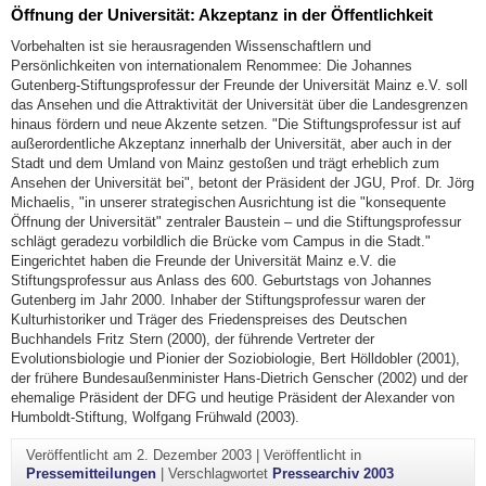
Öffnung der Universität: Akzeptanz in der Öffentlichkeit
Vorbehalten ist sie herausragenden Wissenschaftlern und
Persönlichkeiten von internationalem Renommee: Die Johannes
Gutenberg-Stiftungsprofessur der Freunde der Universität Mainz e.V. soll
das Ansehen und die Attraktivität der Universität über die Landesgrenzen
hinaus fördern und neue Akzente setzen. "Die Stiftungsprofessur ist auf
außerordentliche Akzeptanz innerhalb der Universität, aber auch in der
Stadt und dem Umland von Mainz gestoßen und trägt erheblich zum
Ansehen der Universität bei", betont der Präsident der JGU, Prof. Dr. Jörg
Michaelis, "in unserer strategischen Ausrichtung ist die "konsequente
Öffnung der Universität" zentraler Baustein – und die Stiftungsprofessur
schlägt geradezu vorbildlich die Brücke vom Campus in die Stadt."
Eingerichtet haben die Freunde der Universität Mainz e.V. die
Stiftungsprofessur aus Anlass des 600. Geburtstags von Johannes
Gutenberg im Jahr 2000. Inhaber der Stiftungsprofessur waren der
Kulturhistoriker und Träger des Friedenspreises des Deutschen
Buchhandels Fritz Stern (2000), der führende Vertreter der
Evolutionsbiologie und Pionier der Soziobiologie, Bert Hölldobler (2001),
der frühere Bundesaußenminister Hans-Dietrich Genscher (2002) und der
ehemalige Präsident der DFG und heutige Präsident der Alexander von
Humboldt-Stiftung, Wolfgang Frühwald (2003).
Veröffentlicht am
2. Dezember 2003
|
Veröffentlicht in
Pressemitteilungen
|
Verschlagwortet
Pressearchiv 2003