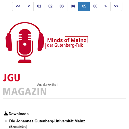
<<
<
01
02
03
04
05
06
>
>>
Downloads
Die Johannes Gutenberg-Universität Mainz
(Broschüre)