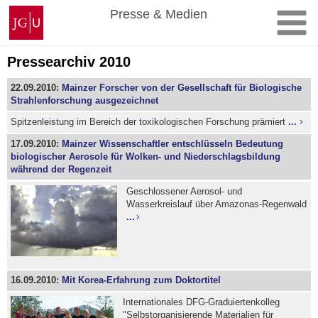
Zum
Johannes
Presse & Medien
Inhalt
Gutenberg-
springen
Universität
Mainz
Pressearchiv 2010
22.09.2010:
Mainzer Forscher von der Gesellschaft für Biologische
Strahlenforschung ausgezeichnet
Spitzenleistung im Bereich der toxikologischen Forschung prämiert
...
17.09.2010:
Mainzer Wissenschaftler entschlüsseln Bedeutung
biologischer Aerosole für Wolken- und Niederschlagsbildung
während der Regenzeit
Geschlossener Aerosol- und
Wasserkreislauf über Amazonas-Regenwald
...
16.09.2010:
Mit Korea-Erfahrung zum Doktortitel
Internationales DFG-Graduiertenkolleg
"Selbstorganisierende Materialien für