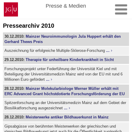
Zum
Johannes
Presse & Medien
Inhalt
Gutenberg-
springen
Universität
Mainz
Pressearchiv 2010
30.12.2010:
Mainzer Neuroimmunologin Jula Huppert erhält den
Gerhard Thews Preis
Auszeichnung für erfolgreiche Multiple-Sklerose-Forschung
...
29.12.2010:
Therapie für unheilbare Kinderkrankheit in Sicht
Forschungsprojekt unter Federführung der Universität Kiel und mit
Beteiligung der Universitätsmedizin Mainz wird von der EU mit rund 6
Millionen Euro gefördert
...
28.12.2010:
Mainzer Molekularbiologe Werner Müller erhält mit
ERC Advanced Grant höchstdotierte Forschungsförderung der EU
Spitzenforschung an der Universitätsmedizin Mainz auf dem Gebiet der
Biosilikatforschung ausgezeichnet
...
28.12.2010:
Meisterwerke antiker Bildhauerkunst in Mainz
Gipsabgüsse von berühmten Meisterwerken der griechischen und
römischen Bildhauerkunst jetzt auch für die Öffentlichkeit zugänglich