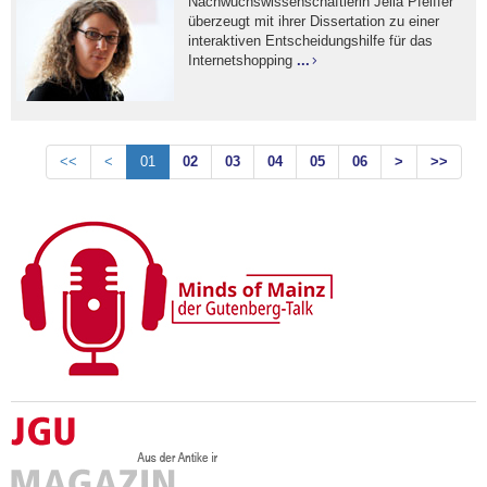
Nachwuchswissenschaftlerin Jella Pfeiffer
überzeugt mit ihrer Dissertation zu einer
interaktiven Entscheidungshilfe für das
Internetshopping
...
<<
<
01
02
03
04
05
06
>
>>