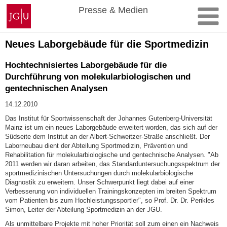
Zum
Johannes
Presse & Medien
Inhalt
Gutenberg-
springen
Universität
Mainz
Neues Laborgebäude für die Sportmedizin
Hochtechnisiertes Laborgebäude für die
Durchführung von molekularbiologischen und
gentechnischen Analysen
14.12.2010
Das Institut für Sportwissenschaft der Johannes Gutenberg-Universität
Mainz ist um ein neues Laborgebäude erweitert worden, das sich auf der
Südseite dem Institut an der Albert-Schweitzer-Straße anschließt. Der
Laborneubau dient der Abteilung Sportmedizin, Prävention und
Rehabilitation für molekularbiologische und gentechnische Analysen. "Ab
2011 werden wir daran arbeiten, das Standarduntersuchungsspektrum der
sportmedizinischen Untersuchungen durch molekularbiologische
Diagnostik zu erweitern. Unser Schwerpunkt liegt dabei auf einer
Verbesserung von individuellen Trainingskonzepten im breiten Spektrum
vom Patienten bis zum Hochleistungssportler", so Prof. Dr. Dr. Perikles
Simon, Leiter der Abteilung Sportmedizin an der JGU.
Als unmittelbare Projekte mit hoher Priorität soll zum einen ein Nachweis