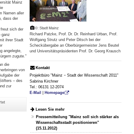
ersität Mainz
ie
im Namen aller
n, dass der
©: Stadt Mainz
freut sich der
Richard Patzke, Prof. Dr. Dr. Reinhard Urban, Prof.
b ganz
Wolfgang Strutz und Peter Ditsch bei der
it ihrer Stadt
er
Scheckübergabe an Oberbürgermeister Jens Beutel
ng angelegte,
und Universitätspräsidenten Prof. Dr. Georg Krausch
ürgern zugute."
an die
Kontakt
herbringen von
Projektbüro "Mainz
Stadt der Wissenschaft 2011"
Aufgabe der
–
tifters – des
Sabrina Kirchner
und zur
Tel.: 06131 12-2074
E-Mail
|
Homepage
tet
Lesen Sie mehr
Pressemitteilung "Mainz soll sich stärker als
Wissenschaftsstadt positionieren"
(15.11.2012)