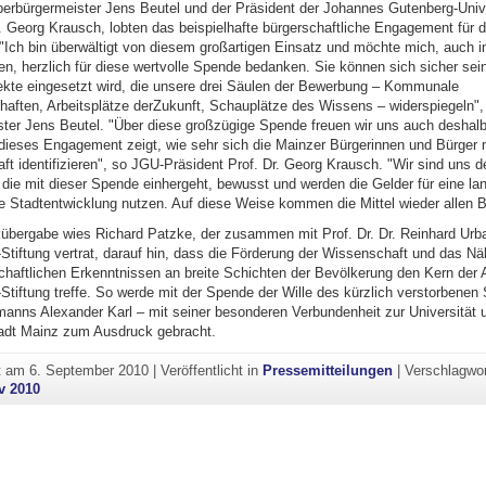
erbürgermeister Jens Beutel und der Präsident der Johannes Gutenberg-Univ
. Georg Krausch, lobten das beispielhafte bürgerschaftliche Engagement für d
"Ich bin überwältigt von diesem großartigen Einsatz und möchte mich, auch 
ten, herzlich für diese wertvolle Spende bedanken. Sie können sich sicher sei
jekte eingesetzt wird, die unsere drei Säulen der Bewerbung – Kommunale
haften, Arbeitsplätze derZukunft, Schauplätze des Wissens – widerspiegeln", 
ter Jens Beutel. "Über diese großzügige Spende freuen wir uns auch deshal
dieses Engagement zeigt, wie sehr sich die Mainzer Bürgerinnen und Bürger m
t identifizieren", so JGU-Präsident Prof. Dr. Georg Krausch. "Wir sind uns d
 die mit dieser Spende einhergeht, bewusst und werden die Gelder für eine la
e Stadtentwicklung nutzen. Auf diese Weise kommen die Mittel wieder allen B
übergabe wies Richard Patzke, der zusammen mit Prof. Dr. Dr. Reinhard Urb
Stiftung vertrat, darauf hin, dass die Förderung der Wissenschaft und das Nä
haftlichen Erkenntnissen an breite Schichten der Bevölkerung den Kern der 
Stiftung treffe. So werde mit der Spende der Wille des kürzlich verstorbenen S
anns Alexander Karl – mit seiner besonderen Verbundenheit zur Universität 
adt Mainz zum Ausdruck gebracht.
ht am
6. September 2010
|
Veröffentlicht in
Pressemitteilungen
|
Verschlagwor
v 2010