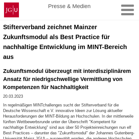
Zum
Johannes
Presse & Medien
Inhalt
Gutenberg-
springen
Universität
Mainz
Stifterverband zeichnet Mainzer
Zukunftsmodul als Best Practice für
nachhaltige Entwicklung im MINT-Bereich
aus
Zukunftsmodul überzeugt mit interdisziplinärem
Ansatz für niedrigschwellige Vermittlung von
Kompetenzen für Nachhaltigkeit
20.03.2023
In regelmäßigen MINTchallenges sucht der Stifterverband für die
Deutsche Wissenschaft e.V. innovative Ideen zur Lösung aktueller
Herausforderungen der MINT-Bildung an Hochschulen. In der mittlerweile
fünften Wettbewerbsrunde unter der Überschrift "Kompetent für
nachhaltige Entwicklung" sind aus über 50 Projekteinreichungen nun elf
Best Practices – darunter das "Zukunftsmodul" der Johannes Gutenberg-
Universität Mainz JGU) – ausgewählt worden, die anderen Hochschulen