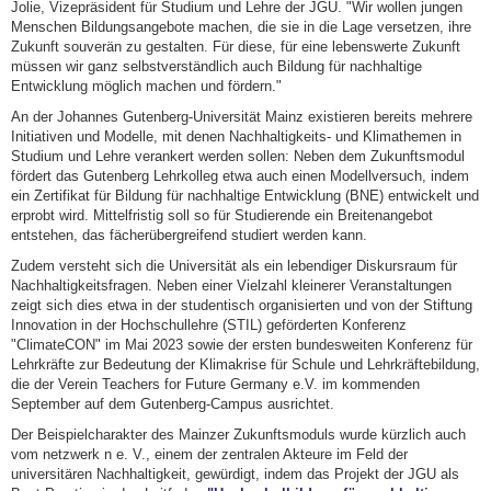
Jolie, Vizepräsident für Studium und Lehre der JGU. "Wir wollen jungen
Menschen Bildungsangebote machen, die sie in die Lage versetzen, ihre
Zukunft souverän zu gestalten. Für diese, für eine lebenswerte Zukunft
müssen wir ganz selbstverständlich auch Bildung für nachhaltige
Entwicklung möglich machen und fördern."
An der Johannes Gutenberg-Universität Mainz existieren bereits mehrere
Initiativen und Modelle, mit denen Nachhaltigkeits- und Klimathemen in
Studium und Lehre verankert werden sollen: Neben dem Zukunftsmodul
fördert das Gutenberg Lehrkolleg etwa auch einen Modellversuch, indem
ein Zertifikat für Bildung für nachhaltige Entwicklung (BNE) entwickelt und
erprobt wird. Mittelfristig soll so für Studierende ein Breitenangebot
entstehen, das fächerübergreifend studiert werden kann.
Zudem versteht sich die Universität als ein lebendiger Diskursraum für
Nachhaltigkeitsfragen. Neben einer Vielzahl kleinerer Veranstaltungen
zeigt sich dies etwa in der studentisch organisierten und von der Stiftung
Innovation in der Hochschullehre (STIL) geförderten Konferenz
"ClimateCON" im Mai 2023 sowie der ersten bundesweiten Konferenz für
Lehrkräfte zur Bedeutung der Klimakrise für Schule und Lehrkräftebildung,
die der Verein Teachers for Future Germany e.V. im kommenden
September auf dem Gutenberg-Campus ausrichtet.
Der Beispielcharakter des Mainzer Zukunftsmoduls wurde kürzlich auch
vom netzwerk n e. V., einem der zentralen Akteure im Feld der
universitären Nachhaltigkeit, gewürdigt, indem das Projekt der JGU als