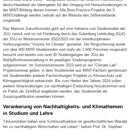
deutschlandweit als Ideengeber für den Umgang mit Herausforderungen in
der MINT-Bildung dienen können. Alle Best-Practice-Projekte der 5.
MINTchallenge werden zeitnah auf der Website des Stifterverbands
vorgestellt.
Das Mainzer Zukunftsmodul geht auf eine Initiative von Studierenden der
JGU zurück und ist mit Förderung durch das Gutenberg Lehrkolleg (GLK)
der JGU im Wintersemester 2022/2023 mit der interdisziplinären
Vorlesungsreihe "Visions for Climate" gestartet. Die Ringvorlesung wurde
von über 400 MINT-Studierenden und mehr als 1.600 Personen insgesamt
besucht und bereits von rund 30 Studiengängen der JGU als
Wahlpflichtveranstaltung in ihr jeweiliges Studienprogramm
aufgenommen. Im Sommersemester 2023 wird es ein "Climate Lab"-
Projektseminar geben, in dem Studierende aus MINT-Fächern gemeinsam
mit Studierenden anderer Fachrichtungen Projekte zu Klimaschutz und
Klimagerechtigkeit entwickeln. Bis zum Herbst des Jahres 2024 sollen
weitere Veranstaltungen zur nachhaltigen Entwicklung hinzukommen und
im Paket als Zertifikat angeboten werden, das Studierende als
Zusatzqualifikation erwerben können.
Verankerung von Nachhaltigkeits- und Klimathemen
in Studium und Lehre
"Universitäten haben eine Schlüsselfunktion im gesellschaftlichen Wandel
hin zu nachhaltigem Wirtschaften und Leben", betont Prof. Dr. Stephan