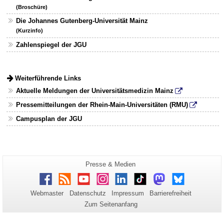
(Broschüre)
Die Johannes Gutenberg-Universität Mainz
(Kurzinfo)
Zahlenspiegel der JGU
Weiterführende Links
Aktuelle Meldungen der Universitätsmedizin Mainz
Pressemitteilungen der Rhein-Main-Universitäten (RMU)
Campusplan der JGU
Zusätzliche
Seiten-
Presse & Medien
Name:
Informationen
Facebook
RSS
Youtube
Instagram
LinkedIn
TikTok
Mastodon
Bluesky
zu
Webmaster
Datenschutz
Impressum
Barrierefreiheit
dieser
Zum Seitenanfang
Seite