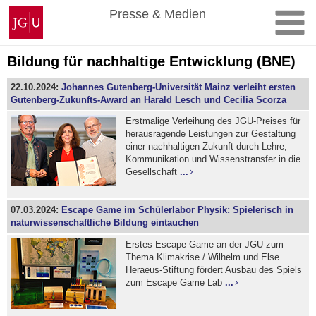
Zum
Johannes
Presse & Medien
Inhalt
Gutenberg-
springen
Universität
Mainz
Bildung für nachhaltige Entwicklung (BNE)
22.10.2024:
Johannes Gutenberg-Universität Mainz verleiht ersten
Gutenberg-Zukunfts-Award an Harald Lesch und Cecilia Scorza
Erstmalige Verleihung des JGU-Preises für
herausragende Leistungen zur Gestaltung
einer nachhaltigen Zukunft durch Lehre,
Kommunikation und Wissenstransfer in die
Gesellschaft
...
07.03.2024:
Escape Game im Schülerlabor Physik: Spielerisch in
naturwissenschaftliche Bildung eintauchen
Erstes Escape Game an der JGU zum
Thema Klimakrise / Wilhelm und Else
Heraeus-Stiftung fördert Ausbau des Spiels
zum Escape Game Lab
...