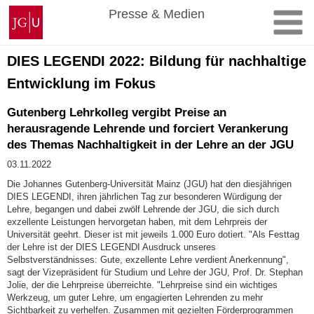
Zum
Johannes
Presse & Medien
Inhalt
Gutenberg-
springen
Universität
Mainz
DIES LEGENDI 2022: Bildung für nachhaltige
Entwicklung im Fokus
Gutenberg Lehrkolleg vergibt Preise an
herausragende Lehrende und forciert Verankerung
des Themas Nachhaltigkeit in der Lehre an der JGU
03.11.2022
Die Johannes Gutenberg-Universität Mainz (JGU) hat den diesjährigen
DIES LEGENDI, ihren jährlichen Tag zur besonderen Würdigung der
Lehre, begangen und dabei zwölf Lehrende der JGU, die sich durch
exzellente Leistungen hervorgetan haben, mit dem Lehrpreis der
Universität geehrt. Dieser ist mit jeweils 1.000 Euro dotiert. "Als Festtag
der Lehre ist der DIES LEGENDI Ausdruck unseres
Selbstverständnisses: Gute, exzellente Lehre verdient Anerkennung",
sagt der Vizepräsident für Studium und Lehre der JGU, Prof. Dr. Stephan
Jolie, der die Lehrpreise überreichte. "Lehrpreise sind ein wichtiges
Werkzeug, um guter Lehre, um engagierten Lehrenden zu mehr
Sichtbarkeit zu verhelfen. Zusammen mit gezielten Förderprogrammen