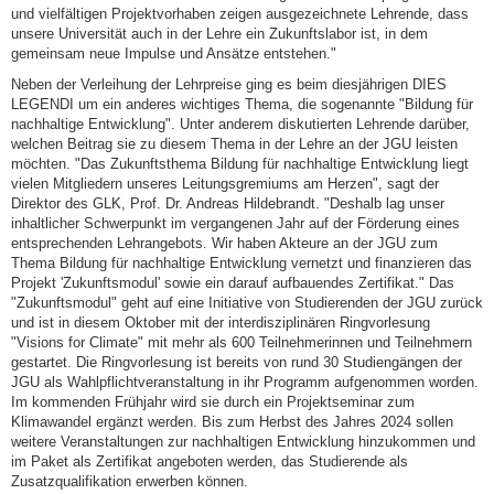
und vielfältigen Projektvorhaben zeigen ausgezeichnete Lehrende, dass
unsere Universität auch in der Lehre ein Zukunftslabor ist, in dem
gemeinsam neue Impulse und Ansätze entstehen."
Neben der Verleihung der Lehrpreise ging es beim diesjährigen DIES
LEGENDI um ein anderes wichtiges Thema, die sogenannte "Bildung für
nachhaltige Entwicklung". Unter anderem diskutierten Lehrende darüber,
welchen Beitrag sie zu diesem Thema in der Lehre an der JGU leisten
möchten. "Das Zukunftsthema Bildung für nachhaltige Entwicklung liegt
vielen Mitgliedern unseres Leitungsgremiums am Herzen", sagt der
Direktor des GLK, Prof. Dr. Andreas Hildebrandt. "Deshalb lag unser
inhaltlicher Schwerpunkt im vergangenen Jahr auf der Förderung eines
entsprechenden Lehrangebots. Wir haben Akteure an der JGU zum
Thema Bildung für nachhaltige Entwicklung vernetzt und finanzieren das
Projekt 'Zukunftsmodul' sowie ein darauf aufbauendes Zertifikat." Das
"Zukunftsmodul" geht auf eine Initiative von Studierenden der JGU zurück
und ist in diesem Oktober mit der interdisziplinären Ringvorlesung
"Visions for Climate" mit mehr als 600 Teilnehmerinnen und Teilnehmern
gestartet. Die Ringvorlesung ist bereits von rund 30 Studiengängen der
JGU als Wahlpflichtveranstaltung in ihr Programm aufgenommen worden.
Im kommenden Frühjahr wird sie durch ein Projektseminar zum
Klimawandel ergänzt werden. Bis zum Herbst des Jahres 2024 sollen
weitere Veranstaltungen zur nachhaltigen Entwicklung hinzukommen und
im Paket als Zertifikat angeboten werden, das Studierende als
Zusatzqualifikation erwerben können.