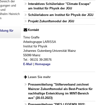
Bereich der
Interaktives Schülerlabor "Climate Escape"
tagungen und
am Institut für Physik der JGU
 und
ilhelm Heinrich
Schülerlabore am Institut für Physik der JGU
n
Projekt Zukunftsmodul der JGU
Kontakt
ildung für
Timo Graffe
Arbeitsgruppe LARISSA
Institut für Physik
Johannes Gutenberg-Universität Mainz
55099 Mainz
Tel.: 06131 39-28576
E-Mail
|
Homepage
Lesen Sie mehr
Pressemitteilung "Stifterverband zeichnet
Mainzer Zukunftsmodul als Best-Practice für
nachhaltige Entwicklung im MINT-Bereich
aus" (20.03.2023)
Pressemitteilung "DIES LEGENDI 2022: