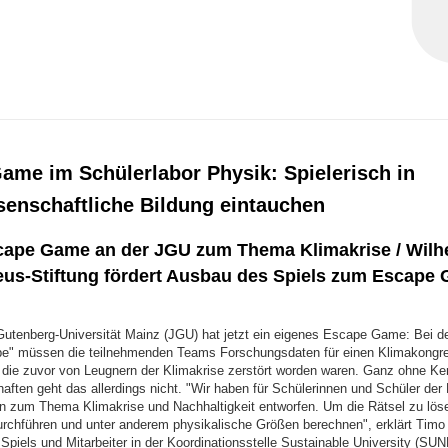
ame im Schülerlabor Physik: Spielerisch in
senschaftliche Bildung eintauchen
cape Game an der JGU zum Thema Klimakrise / Wilh
eus-Stiftung fördert Ausbau des Spiels zum Escape
utenberg-Universität Mainz (JGU) hat jetzt ein eigenes Escape Game: Bei d
pe" müssen die teilnehmenden Teams Forschungsdaten für einen Klimakongr
, die zuvor von Leugnern der Klimakrise zerstört worden waren. Ganz ohne Ke
ften geht das allerdings nicht. "Wir haben für Schülerinnen und Schüler der 
n zum Thema Klimakrise und Nachhaltigkeit entworfen. Um die Rätsel zu lös
rchführen und unter anderem physikalische Größen berechnen", erklärt Timo 
Spiels und Mitarbeiter in der Koordinationsstelle Sustainable University (SU