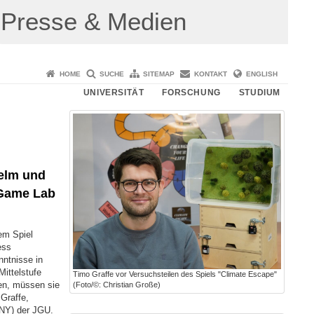
Presse & Medien
HOME
SUCHE
SITEMAP
KONTAKT
ENGLISH
UNIVERSITÄT
FORSCHUNG
STUDIUM
elm und
 Game Lab
em Spiel
ess
nntnisse in
Mittelstufe
Timo Graffe vor Versuchsteilen des Spiels "Climate Escape"
en, müssen sie
(Foto/©: Christian Große)
Graffe,
NNY) der JGU.