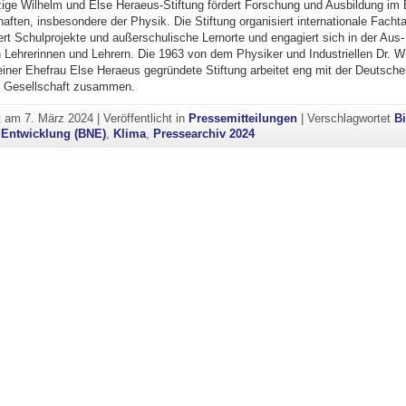
ige Wilhelm und Else Heraeus-Stiftung fördert Forschung und Ausbildung im 
aften, insbesondere der Physik. Die Stiftung organisiert internationale Fach
rt Schulprojekte und außerschulische Lernorte und engagiert sich in der Aus-
n Lehrerinnen und Lehrern. Die 1963 von dem Physiker und Industriellen Dr. W
iner Ehefrau Else Heraeus gegründete Stiftung arbeitet eng mit der Deutsche
n Gesellschaft zusammen.
ht am
7. März 2024
|
Veröffentlicht in
Pressemitteilungen
|
Verschlagwortet
B
 Entwicklung (BNE)
,
Klima
,
Pressearchiv 2024