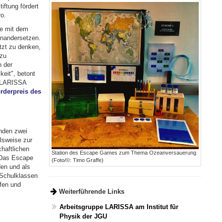
ftung fördert
o.
se mit dem
inandersetzen.
tzt zu denken,
 zu
n der
eit", betont
e LARISSA
rderpreis des
enden zwei
lsweise zur
haftlichen
Station des Escape Games zum Thema Ozeanversauerung
 Das Escape
(Foto/©: Timo Graffe)
den und als
Schulklassen
fen und
Weiterführende Links
Arbeitsgruppe LARISSA am Institut für
Physik der JGU