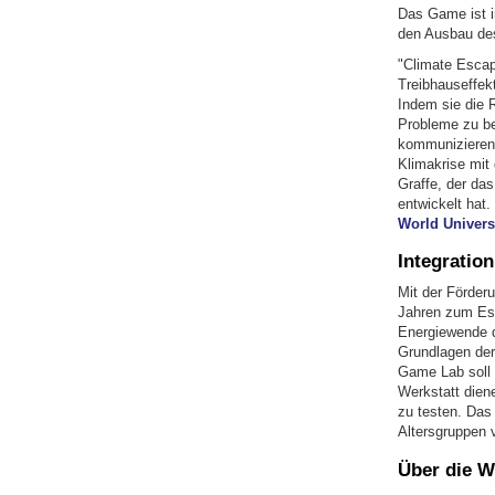
Das Game ist i
den Ausbau des
"Climate Escap
Treibhauseffek
Indem sie die R
Probleme zu be
kommunizieren.
Klimakrise mit
Graffe, der da
entwickelt hat
World Univers
Integratio
Mit der Förder
Jahren zum Es
Energiewende d
Grundlagen der
Game Lab soll 
Werkstatt dien
zu testen. Das
Altersgruppen 
Über die W