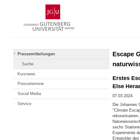
Zum
Johannes
Inhalt
Gutenberg-
springen
Universität
Mainz
Escape G
Pressemitteilungen
naturwis
Suche
Kurznews
Erstes Es
Pressetermine
Else Hera
Social Media
07.03.2024
Service
Die Johannes G
"Climate Esca
rekonstruieren
Naturwissenscha
sechs Statione
Experimente du
Entwickler des 