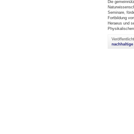
Die gemeinnütz
Naturwissensch
Seminare, förde
Fortbildung vo
Heraeus und se
Physikalische
Veröffentlic
nachhaltige