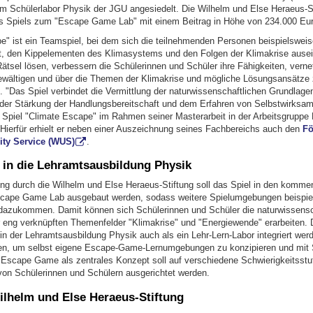
m Schülerlabor Physik der JGU angesiedelt. Die Wilhelm und Else Heraeus-Sti
 Spiels zum "Escape Game Lab" mit einem Beitrag in Höhe von 234.000 Eur
e" ist ein Teamspiel, bei dem sich die teilnehmenden Personen beispielswei
t, den Kippelementen des Klimasystems und den Folgen der Klimakrise ause
ätsel lösen, verbessern die Schülerinnen und Schüler ihre Fähigkeiten, verne
wältigen und über die Themen der Klimakrise und mögliche Lösungsansätze
 "Das Spiel verbindet die Vermittlung der naturwissenschaftlichen Grundlage
 der Stärkung der Handlungsbereitschaft und dem Erfahren von Selbstwirksamk
s Spiel "Climate Escape" im Rahmen seiner Masterarbeit in der Arbeitsgrupp
. Hierfür erhielt er neben einer Auszeichnung seines Fachbereichs auch den
Fö
ity Service (WUS)
.
n in die Lehramtsausbildung Physik
ung durch die Wilhelm und Else Heraeus-Stiftung soll das Spiel in den komm
cape Game Lab ausgebaut werden, sodass weitere Spielumgebungen beispie
azukommen. Damit können sich Schülerinnen und Schüler die naturwissensc
 eng verknüpften Themenfelder "Klimakrise" und "Energiewende" erarbeiten.
in der Lehramtsausbildung Physik auch als ein Lehr-Lern-Labor integriert wer
en, um selbst eigene Escape-Game-Lernumgebungen zu konzipieren und mit 
 Escape Game als zentrales Konzept soll auf verschiedene Schwierigkeitsstu
von Schülerinnen und Schülern ausgerichtet werden.
ilhelm und Else Heraeus-Stiftung