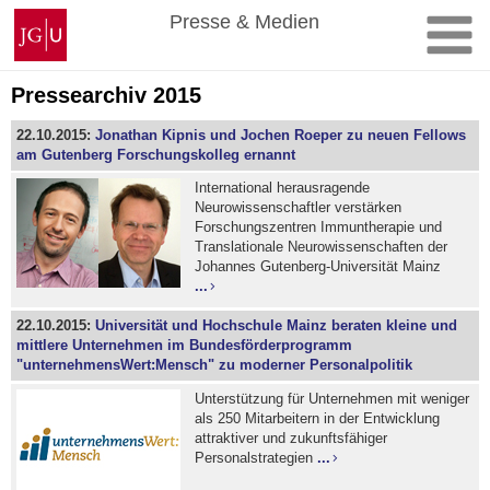
Zum
Johannes
Presse & Medien
Inhalt
Gutenberg-
springen
Universität
Mainz
Pressearchiv 2015
22.10.2015:
Jonathan Kipnis und Jochen Roeper zu neuen Fellows
am Gutenberg Forschungskolleg ernannt
International herausragende
Neurowissenschaftler verstärken
Forschungszentren Immuntherapie und
Translationale Neurowissenschaften der
Johannes Gutenberg-Universität Mainz
...
22.10.2015:
Universität und Hochschule Mainz beraten kleine und
mittlere Unternehmen im Bundesförderprogramm
"unternehmensWert:Mensch" zu moderner Personalpolitik
Unterstützung für Unternehmen mit weniger
als 250 Mitarbeitern in der Entwicklung
attraktiver und zukunftsfähiger
Personalstrategien
...