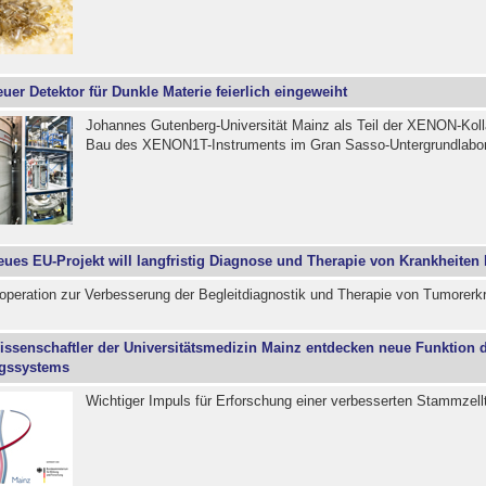
uer Detektor für Dunkle Materie feierlich eingeweiht
Johannes Gutenberg-Universität Mainz als Teil der XENON-Kol
Bau des XENON1T-Instruments im Gran Sasso-Untergrundlabor 
eues EU-Projekt will langfristig Diagnose und Therapie von Krankheiten
peration zur Verbesserung der Begleitdiagnostik und Therapie von Tumorer
issenschaftler der Universitätsmedizin Mainz entdecken neue Funktion 
ngssystems
Wichtiger Impuls für Erforschung einer verbesserten Stammzel