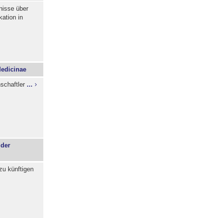
nisse über
ation in
Medicinae
schaftler
...
 der
zu künftigen