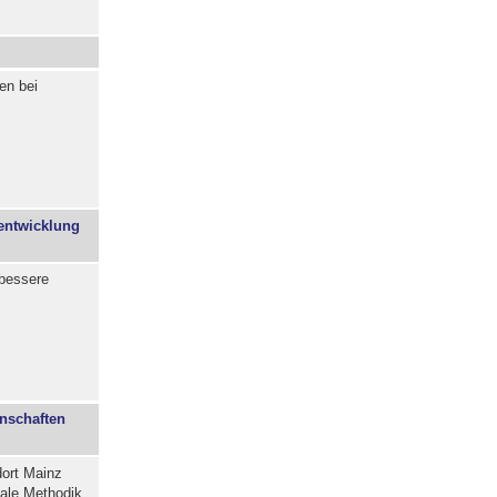
en bei
rentwicklung
 bessere
enschaften
dort Mainz
tale Methodik