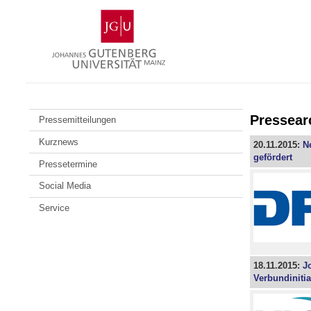
Zum
Johannes
Inhalt
Gutenberg-
springen
Universität
Mainz
Pressear
Pressemitteilungen
Kurznews
20.11.2015:
N
gefördert
Pressetermine
Social Media
Service
18.11.2015:
J
Verbundiniti