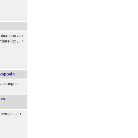
laboration am
beteiligt
...
 koppeln
krankungen
des
ltherapie
...