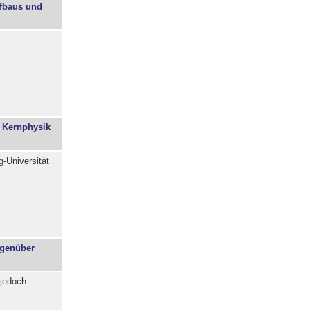
ufbaus und
r Kernphysik
-Universität
egenüber
g jedoch