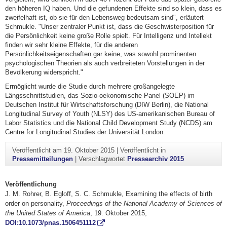
den höheren IQ haben. Und die gefundenen Effekte sind so klein, dass es
zweifelhaft ist, ob sie für den Lebensweg bedeutsam sind", erläutert
Schmukle. "Unser zentraler Punkt ist, dass die Geschwisterposition für
die Persönlichkeit keine große Rolle spielt. Für Intelligenz und Intellekt
finden wir sehr kleine Effekte, für die anderen
Persönlichkeitseigenschaften gar keine, was sowohl prominenten
psychologischen Theorien als auch verbreiteten Vorstellungen in der
Bevölkerung widerspricht."
Ermöglicht wurde die Studie durch mehrere großangelegte
Längsschnittstudien, das Sozio-oekonomische Panel (SOEP) im
Deutschen Institut für Wirtschaftsforschung (DIW Berlin), die National
Longitudinal Survey of Youth (NLSY) des US-amerikanischen Bureau of
Labor Statistics und die National Child Development Study (NCDS) am
Centre for Longitudinal Studies der Universität London.
Veröffentlicht am
19. Oktober 2015
|
Veröffentlicht in
Pressemitteilungen
|
Verschlagwortet
Pressearchiv 2015
Veröffentlichung
J. M. Rohrer, B. Egloff, S. C. Schmukle, Examining the effects of birth
order on personality,
Proceedings of the National Academy of Sciences of
the United States of America
, 19. Oktober 2015,
DOI:10.1073/pnas.1506451112