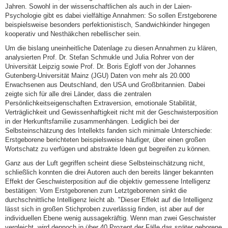
Jahren. Sowohl in der wissenschaftlichen als auch in der Laien-
Psychologie gibt es dabei vielfältige Annahmen: So sollen Erstgeborene
beispielsweise besonders perfektionistisch, Sandwichkinder hingegen
kooperativ und Nesthäkchen rebellischer sein.
Um die bislang uneinheitliche Datenlage zu diesen Annahmen zu klären,
analysierten Prof. Dr. Stefan Schmukle und Julia Rohrer von der
Universität Leipzig sowie Prof. Dr. Boris Egloff von der Johannes
Gutenberg-Universität Mainz (JGU) Daten von mehr als 20.000
Erwachsenen aus Deutschland, den USA und Großbritannien. Dabei
zeigte sich für alle drei Länder, dass die zentralen
Persönlichkeitseigenschaften Extraversion, emotionale Stabilität,
Verträglichkeit und Gewissenhaftigkeit nicht mit der Geschwisterposition
in der Herkunftsfamilie zusammenhängen. Lediglich bei der
Selbsteinschätzung des Intellekts fanden sich minimale Unterschiede:
Erstgeborene berichteten beispielsweise häufiger, über einen großen
Wortschatz zu verfügen und abstrakte Ideen gut begreifen zu können.
Ganz aus der Luft gegriffen scheint diese Selbsteinschätzung nicht,
schließlich konnten die drei Autoren auch den bereits länger bekannten
Effekt der Geschwisterposition auf die objektiv gemessene Intelligenz
bestätigen: Vom Erstgeborenen zum Letztgeborenen sinkt die
durchschnittliche Intelligenz leicht ab. "Dieser Effekt auf die Intelligenz
lässt sich in großen Stichproben zuverlässig finden, ist aber auf der
individuellen Ebene wenig aussagekräftig. Wenn man zwei Geschwister
vergleicht, wird dennoch in über 40 Prozent der Fälle das später geborene