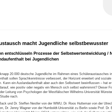
ustausch macht Jugendliche selbstbewusster
n entschlüsseln Prozesse der Selbstwertentwicklung / 
daufenthalt bei Jugendlichen
 knapp 20.000 deutsche Jugendliche im Rahmen eines Schüleraustausches in
nthalt sollen Sprachkenntnisse verbessert, der Horizont erweitert und sozia
n. Kann ein Auslandaufenthalt aber auch den Selbstwert beeinflussen – hat er
arauf, wie positiv oder negativ ein Mensch sich selbst wahrnimmt? Dieser F
 der Leitung von Psychologen der Westfälischen Wilhelms-Universität Münste
 Studie nach.
a Back und Dr. Steffen Nestler von der WWU, Dr. Roos Hutteman von der Utrech
n, Dr. Jenny Wagner von der Humboldt-Universität zu Berlin sowie Prof. Dr. B