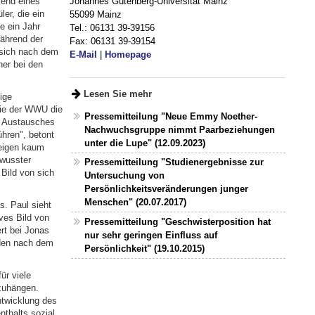
Johannes Gutenberg-Universität Mainz
rend eines
er, die ein
55099 Mainz
e ein Jahr
Tel.: 06131 39-39156
während der
Fax: 06131 39-39154
 sich nach dem
E-Mail
|
Homepage
her bei den
Lesen Sie mehr
ige
gie der WWU die
Pressemitteilung "Neue Emmy Noether-
es Austausches
Nachwuchsgruppe nimmt Paarbeziehungen
hren", betont
unter die Lupe" (12.09.2023)
zeigen kaum
ewusster
Pressemitteilung "Studienergebnisse zur
Bild von sich
Untersuchung von
Persönlichkeitsveränderungen junger
Menschen" (20.07.2017)
s. Paul sieht
ves Bild von
Pressemitteilung "Geschwisterposition hat
rt bei Jonas
nur sehr geringen Einfluss auf
iden nach dem
Persönlichkeit" (19.10.2015)
ür viele
zuhängen.
ntwicklung des
nthalts sozial