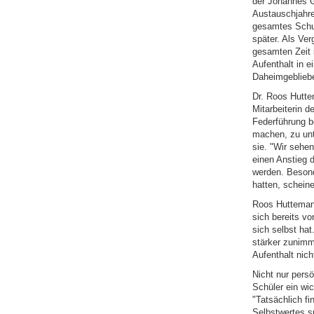
der Johannes G
Austauschjahres
gesamtes Schul
später. Als Ve
gesamten Zeit 
Aufenthalt in 
Daheimgebliebe
Dr. Roos Hutte
Mitarbeiterin 
Federführung b
machen, zu unt
sie. "Wir sehe
einen Anstieg 
werden. Besond
hatten, scheine
Roos Hutteman 
sich bereits vo
sich selbst ha
stärker zunimm
Aufenthalt nich
Nicht nur pers
Schüler ein wi
"Tatsächlich fi
Selbstwertes sp