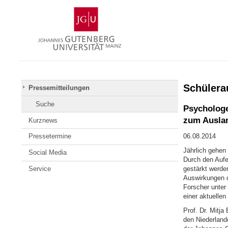
Zum
Johannes
Inhalt
Gutenberg-
springen
Universität
Mainz
Schülera
Pressemitteilungen
Suche
Psychologe
zum Auslan
Kurznews
Pressetermine
06.08.2014
Jährlich gehen
Social Media
Durch den Aufe
Service
gestärkt werde
Auswirkungen d
Forscher unter
einer aktuellen
Prof. Dr. Mitj
den Niederlande