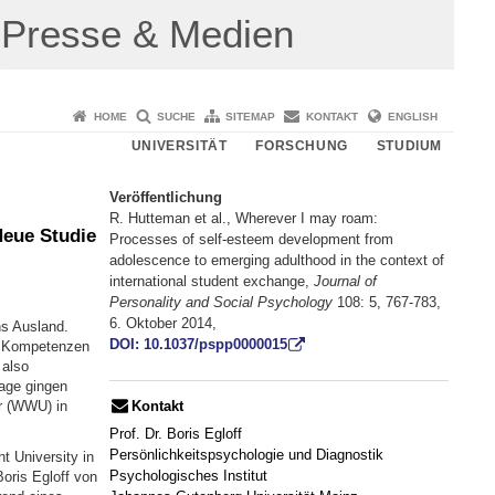
Presse & Medien
HOME
SUCHE
SITEMAP
KONTAKT
ENGLISH
UNIVERSITÄT
FORSCHUNG
STUDIUM
Veröffentlichung
R. Hutteman et al., Wherever I may roam:
Neue Studie
Processes of self-esteem development from
adolescence to emerging adulthood in the context of
international student exchange,
Journal of
Personality and Social Psychology
108: 5, 767-783,
6. Oktober 2014,
s Ausland.
DOI: 10.1037/pspp0000015
le Kompetenzen
 also
rage gingen
Kontakt
r (WWU) in
Prof. Dr. Boris Egloff
Persönlichkeitspsychologie und Diagnostik
t University in
Psychologisches Institut
oris Egloff von