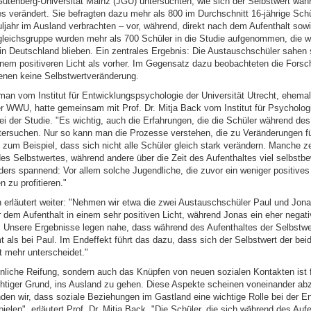
utenberg-Universität Mainz (JGU) untersuchten, wie sich der Selbstwert wäh
 verändert. Sie befragten dazu mehr als 800 im Durchschnitt 16-jährige Schül
jahr im Ausland verbrachten – vor, während, direkt nach dem Aufenthalt sowi
rgleichsgruppe wurden mehr als 700 Schüler in die Studie aufgenommen, die 
in Deutschland blieben. Ein zentrales Ergebnis: Die Austauschschüler sahen
einem positiveren Licht als vorher. Im Gegensatz dazu beobachteten die Forsc
nen keine Selbstwertveränderung.
man vom Institut für Entwicklungspsychologie der Universität Utrecht, ehemal
der WWU, hatte gemeinsam mit Prof. Dr. Mitja Back vom Institut für Psycholo
ei der Studie. "Es wichtig, auch die Erfahrungen, die die Schüler während d
ersuchen. Nur so kann man die Prozesse verstehen, die zu Veränderungen fü
n zum Beispiel, dass sich nicht alle Schüler gleich stark verändern. Manche 
des Selbstwertes, während andere über die Zeit des Aufenthaltes viel selbstb
ers spannend: Vor allem solche Jugendliche, die zuvor ein weniger positives 
n zu profitieren."
erläutert weiter: "Nehmen wir etwa die zwei Austauschschüler Paul und Jona
r dem Aufenthalt in einem sehr positiven Licht, während Jonas ein eher negati
t. Unsere Ergebnisse legen nahe, dass während des Aufenthaltes der Selbstwe
t als bei Paul. Im Endeffekt führt das dazu, dass sich der Selbstwert der be
t mehr unterscheidet."
önliche Reifung, sondern auch das Knüpfen von neuen sozialen Kontakten ist f
chtiger Grund, ins Ausland zu gehen. Diese Aspekte scheinen voneinander ab
nden wir, dass soziale Beziehungen im Gastland eine wichtige Rolle bei der E
ielen", erläutert Prof. Dr. Mitja Back. "Die Schüler, die sich während des Aufe