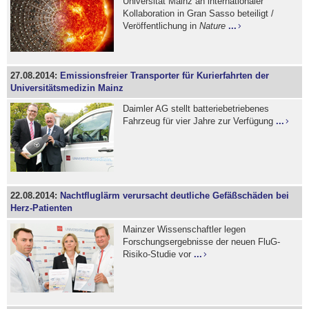
Universität Mainz an internationaler
Kollaboration in Gran Sasso beteiligt /
Veröffentlichung in
Nature
...
27.08.2014:
Emissionsfreier Transporter für Kurierfahrten der
Universitätsmedizin Mainz
Daimler AG stellt batteriebetriebenes
Fahrzeug für vier Jahre zur Verfügung
...
22.08.2014:
Nachtfluglärm verursacht deutliche Gefäßschäden bei
Herz-Patienten
Mainzer Wissenschaftler legen
Forschungsergebnisse der neuen FluG-
Risiko-Studie vor
...