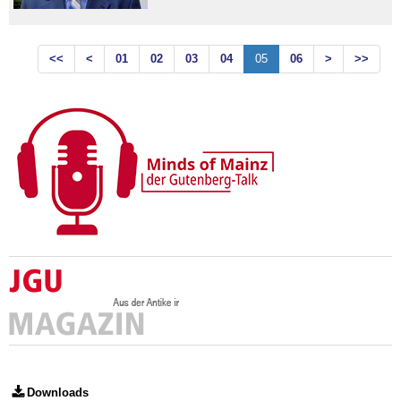
<<
<
01
02
03
04
05
06
>
>>
Downloads