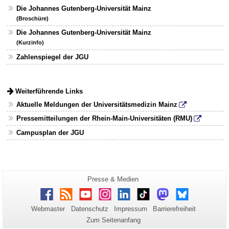
Die Johannes Gutenberg-Universität Mainz
(Broschüre)
Die Johannes Gutenberg-Universität Mainz
(Kurzinfo)
Zahlenspiegel der JGU
Weiterführende Links
Aktuelle Meldungen der Universitätsmedizin Mainz
Pressemitteilungen der Rhein-Main-Universitäten (RMU)
Campusplan der JGU
Zusätzliche
Seiten-
Presse & Medien
Name:
Informationen
Facebook
RSS
Youtube
Instagram
LinkedIn
TikTok
Mastodon
Bluesky
zu
Webmaster
Datenschutz
Impressum
Barrierefreiheit
dieser
Zum Seitenanfang
Seite