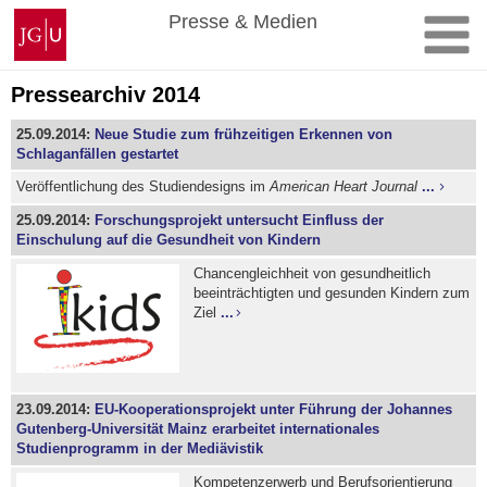
Zum
Johannes
Presse & Medien
Inhalt
Gutenberg-
springen
Universität
Mainz
Pressearchiv 2014
25.09.2014:
Neue Studie zum frühzeitigen Erkennen von
Schlaganfällen gestartet
Veröffentlichung des Studiendesigns im
American Heart Journal
...
25.09.2014:
Forschungsprojekt untersucht Einfluss der
Einschulung auf die Gesundheit von Kindern
Chancengleichheit von gesundheitlich
beeinträchtigten und gesunden Kindern zum
Ziel
...
23.09.2014:
EU-Kooperationsprojekt unter Führung der Johannes
Gutenberg-Universität Mainz erarbeitet internationales
Studienprogramm in der Mediävistik
Kompetenzerwerb und Berufsorientierung