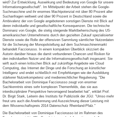
wird? Zur Entwicklung, Auswirkung und Bedeutung von Google für unsere
Informationsgesellschaft". Im Mittelpunkt der Arbeit stehen die Google-
Suchmaschine und ihr enormes Machtpotenzial mit über 80 Prozent aller
Suchanfragen weltweit und über 90 Prozent in Deutschland sowie die
Ambivalenz der von Google angebotenen sonstigen Dienste mit Blick auf
deren individuelle und gesellschaftliche Konsequenzen. Die technische
Dominanz von Google, die stetig steigende Marktbeherrschung des US-
amerikanischen Unternehmens durch den gezielten Zukauf spezialisierter
Dienste sowie die Rolle der offensiven Sammlung sämtlicher Nutzerdaten
für die Sicherung der Monopolstellung auf dem Suchmaschinenmarkt
behandelt Facciorusso. In einem kompakten Überblick skizziert die
Autorin darüber hinaus die damit verbundenen Chancen und Risiken für
den individuellen Nutzer und die Informationsgesellschaft insgesamt. Sie
wirft auch einen kritischen Blick auf zukünftige Angebote wie Cloud
Computing, das Internet der Dinge und die Forschung an künstlicher
Intelligenz und endet schließlich mit Empfehlungen wie der Ausbildung
stärkerer Nutzerkompetenz und medienrechtlicher Regulierung. "Die
Bachelorarbeit von Dominique Facciorusso zeugt von enormer
Sachkenntnis eines sehr komplexen Themenfelds, das sie aus
interdisziplinärer Perspektive hervorragend bearbeitet hat", erklärt Prof.
Dr. Birgit Stark, Leiterin des Instituts für Publizistik der JGU. "Umso mehr
freut uns auch die Anerkennung und Auszeichnung dieser Leistung mit
dem Wissenschaftspreis 2014 Datenschutz Rheinland-Pfalz."
Die Bachelorarbeit von Dominique Facciorusso ist im Rahmen des