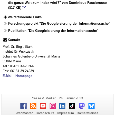
die ganze Welt zum Index wird?" von Dominique Facciorusso
(517 KB)
Weiterführende Links
Forschungsprojekt "Die Googleisierung der Informationssuche"
Publikation "Die Googleisierung der Informationssuche"
Kontakt
Prof. Dr. Birgit Stark
Institut für Publizistik
Johannes Gutenberg-Universität Mainz
55099 Mainz
Tel.: 06131 39-25264
Fax: 06131 39-24239
E-Mail
|
Homepage
Zusätzliche
Seiten-
Letzte
Presse & Medien
24. Januar 2023
Name:
Aktualisierung:
Informationen
Facebook
RSS
Youtube
Instagram
LinkedIn
TikTok
Mastodon
Bluesky
zu
Webmaster
Datenschutz
Impressum
Barrierefreiheit
dieser