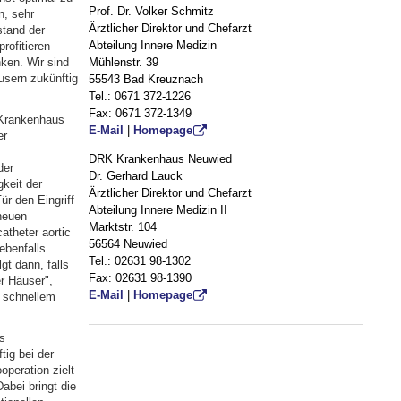
Prof. Dr. Volker Schmitz
n, sehr
Ärztlicher Direktor und Chefarzt
stand der
Abteilung Innere Medizin
rofitieren
Mühlenstr. 39
nken. Wir sind
usern zukünftig
55543 Bad Kreuznach
Tel.: 0671 372-1226
Fax: 0671 372-1349
 Krankenhaus
E-Mail
|
Homepage
er
DRK Krankenhaus Neuwied
der
Dr. Gerhard Lauck
keit der
Ärztlicher Direktor und Chefarzt
Für den Eingriff
Abteilung Innere Medizin II
 neuen
Marktstr. 104
atheter aortic
56564 Neuwied
ebenfalls
Tel.: 02631 98-1302
gt dann, falls
Fax: 02631 98-1390
r Häuser",
E-Mail
|
Homepage
t schnellem
s
ig bei der
peration zielt
abei bringt die