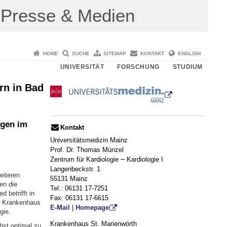
Presse & Medien
HOME
SUCHE
SITEMAP
KONTAKT
ENGLISH
UNIVERSITÄT
FORSCHUNG
STUDIUM
rn in Bad
ngen im
Kontakt
Universitätsmedizin Mainz
Prof. Dr. Thomas Münzel
–
Zentrum für Kardiologie
Kardiologie I
Langenbeckstr. 1
eiteren
55131 Mainz
en die
Tel.: 06131 17-7251
 betrifft in
Fax: 06131 17-6615
em Krankenhaus
E-Mail
|
Homepage
gie.
Krankenhaus St. Marienwörth
st optimal zu