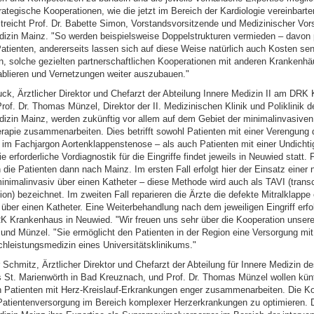
rategische Kooperationen, wie die jetzt im Bereich der Kardiologie vereinbarte
streicht Prof. Dr. Babette Simon, Vorstandsvorsitzende und Medizinischer Vor
dizin Mainz. "So werden beispielsweise Doppelstrukturen vermieden – davon p
Patienten, andererseits lassen sich auf diese Weise natürlich auch Kosten se
en, solche gezielten partnerschaftlichen Kooperationen mit anderen Krankenhä
tablieren und Vernetzungen weiter auszubauen."
uck, Ärztlicher Direktor und Chefarzt der Abteilung Innere Medizin II am DRK
of. Dr. Thomas Münzel, Direktor der II. Medizinischen Klinik und Poliklinik d
dizin Mainz, werden zukünftig vor allem auf dem Gebiet der minimalinvasiven
rapie zusammenarbeiten. Dies betrifft sowohl Patienten mit einer Verengung 
 im Fachjargon Aortenklappenstenose – als auch Patienten mit einer Undichtig
e erforderliche Vordiagnostik für die Eingriffe findet jeweils in Neuwied statt. 
ie Patienten dann nach Mainz. Im ersten Fall erfolgt hier der Einsatz einer
inimalinvasiv über einen Katheter – diese Methode wird auch als TAVI (transc
ion) bezeichnet. Im zweiten Fall reparieren die Ärzte die defekte Mitralklappe 
über einen Katheter. Eine Weiterbehandlung nach dem jeweiligen Eingriff erfol
K Krankenhaus in Neuwied. "Wir freuen uns sehr über die Kooperation unsere
und Münzel. "Sie ermöglicht den Patienten in der Region eine Versorgung mi
hleistungsmedizin eines Universitätsklinikums."
r Schmitz, Ärztlicher Direktor und Chefarzt der Abteilung für Innere Medizin de
St. Marienwörth in Bad Kreuznach, und Prof. Dr. Thomas Münzel wollen künft
 Patienten mit Herz-Kreislauf-Erkrankungen enger zusammenarbeiten. Die Koo
 Patientenversorgung im Bereich komplexer Herzerkrankungen zu optimieren. D