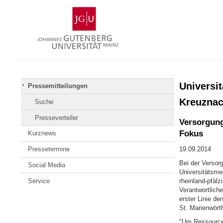
Zum
Johannes
Inhalt
Gutenberg-
springen
Universität
Mainz
Universi
Pressemitteilungen
Kreuznac
Suche
Presseverteiler
Versorgung
Fokus
Kurznews
Pressetermine
19.09.2014
Bei der Versor
Social Media
Universitätsme
Service
rheinland-pfäl
Verantwortlich
erster Linie d
St. Marienwört
"Um Ressourcen