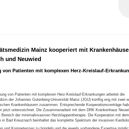
tätsmedizin Mainz kooperiert mit Krankenhäuse
h und Neuwied
 von Patienten mit komplexen Herz-Kreislauf-Erkranku
gung von Patienten mit komplexen Herz-Kreislauf-Erkrankungen arbeitet die
dizin der Johannes Gutenberg-Universität Mainz (JGU) künftig eng mit zwei w
zischen Krankenhäusern zusammen. Entsprechende Kooperationsverträge hab
en jetzt unterzeichnet. Die Zusammenarbeit mit dem DRK Krankenhaus Neuwied
en Bereich der minimalinvasiven Herzklappentherapie. Die Kooperation mit d
h in Bad Kreuznach beinhaltet das komplette Spektrum der invasiven Kardiolo
 und Kompetenzen zu bündeln und die jeweils vorhandene Expertise möglich