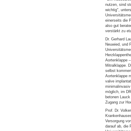
nutzen, sind st
wichtig", unter
Universitätsme
einerseits die 
also gut berat
verstärkt zu e
Dr. Gerhard La
Neuwied, und Pr
Universitätsme
Herzklappenthe
Aortenklappe –
Mitralklappe. Di
selbst kommen d
Aortenklappe m
valve implantat
minimalinvasiv 
möglich, im DR
betonen Lauck 
Zugang zur Hoc
Prof. Dr. Volke
Krankenhauses 
Versorgung von
darauf ab, die