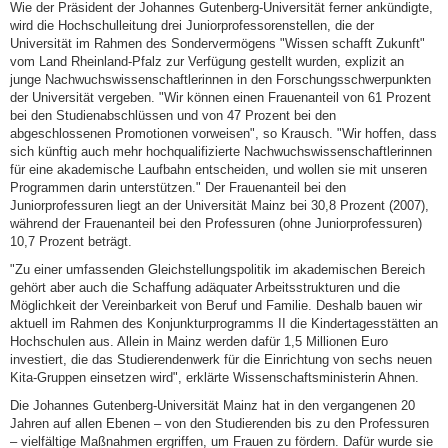
Wie der Präsident der Johannes Gutenberg-Universität ferner ankündigte,
wird die Hochschulleitung drei Juniorprofessorenstellen, die der
Universität im Rahmen des Sondervermögens "Wissen schafft Zukunft"
vom Land Rheinland-Pfalz zur Verfügung gestellt wurden, explizit an
junge Nachwuchswissenschaftlerinnen in den Forschungsschwerpunkten
der Universität vergeben. "Wir können einen Frauenanteil von 61 Prozent
bei den Studienabschlüssen und von 47 Prozent bei den
abgeschlossenen Promotionen vorweisen", so Krausch. "Wir hoffen, dass
sich künftig auch mehr hochqualifizierte Nachwuchswissenschaftlerinnen
für eine akademische Laufbahn entscheiden, und wollen sie mit unseren
Programmen darin unterstützen." Der Frauenanteil bei den
Juniorprofessuren liegt an der Universität Mainz bei 30,8 Prozent (2007),
während der Frauenanteil bei den Professuren (ohne Juniorprofessuren)
10,7 Prozent beträgt.
"Zu einer umfassenden Gleichstellungspolitik im akademischen Bereich
gehört aber auch die Schaffung adäquater Arbeitsstrukturen und die
Möglichkeit der Vereinbarkeit von Beruf und Familie. Deshalb bauen wir
aktuell im Rahmen des Konjunkturprogramms II die Kindertagesstätten an
Hochschulen aus. Allein in Mainz werden dafür 1,5 Millionen Euro
investiert, die das Studierendenwerk für die Einrichtung von sechs neuen
Kita-Gruppen einsetzen wird", erklärte Wissenschaftsministerin Ahnen.
Die Johannes Gutenberg-Universität Mainz hat in den vergangenen 20
Jahren auf allen Ebenen – von den Studierenden bis zu den Professuren
– vielfältige Maßnahmen ergriffen, um Frauen zu fördern. Dafür wurde sie