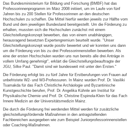
Das Bundesministerium für Bildung und Forschung (BMBF) hat das
Professorinnenprogramm im März 2008 initiiert, um im Laufe von fünf
Jahren bis zu 200 Stellen für Professorinnen an den deutschen
Hochschulen zu schaffen. Die Mittel hierfür werden jeweils zur Hälfte vom
Bund und dem jeweiligen Bundesland bereitgestellt. Um die Förderung zu
erhalten, mussten sich die Hochschulen zunächst mit einem
Gleichstellungskonzept bewerben, das von einem unabhängigen,
herausragend besetzten Expertengremium beurteilt wurde. "Unser
Gleichstellungskonzept wurde positiv bewertet und wir konnten uns dann
um die Förderung von bis zu drei Professorinnenstellen bewerben. Als
eine der ersten Hochschulen wurden uns nun bereits alle drei Anträge in
vollem Umfang genehmigt", erklärt die Gleichstellungsbeauftragte der
JGU, Silke Paul. "Damit sind wir bundesweit mit unter den Ersten."
Die Förderung erfolgt bis zu fünf Jahre für Erstberufungen von Frauen auf
unbefristete W2- und W3-Professuren. In Mainz wurden Prof. Dr. Vasiliki
Tsamakda für das Fach Christliche Archäologie und Byzantinische
Kunstgeschichte berufen, Prof. Dr. Angelika Kühnle am Institut für
Physikalische Chemie und Prof. Dr. Christine Espinola-Klein für das Fach
Innere Medizin an der Universitätsmedizin Mainz.
Die durch die Förderung frei werdenden Mittel werden für zusätzliche
gleichstellungsfördernde Maßnahmen in den antragstellenden
Fachbereichen ausgegeben wie zum Beispiel Juniorprofessorinnenstellen
oder Coaching-Maßnahmen.