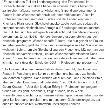
"Es ist erklärtes Ziel der Landesregierung, den Frauenanteil im
Hochschulbereich auf allen Ebenen zu erhöhen. Hierfür haben wir
zahlreiche maßgeschneiderte Förder- und Stipendienprogramme für
Frauen in der Wissenschaft entwickelt oder mitfinanziert. Allein im
Professorinnenprogramm des Bundes und der Länder konnten in
Rheinland-Pfalz sechs Gleichstellungskonzepte punkten, sodass die
entsprechenden Hochschulen Anträge auf Berufungen stellen konnten.
Die JGU hat sich hier erfolgreich eingebracht und drei Stellen bewilligt
bekommen. Einschließlich der drei Juniorprofessorenstellen aus dem
Hochschulprogramm ‚Wissen schafft Zukunft', die nun gezielt an Frauen
vergeben werden, geht die Johannes Gutenberg-Universität Mainz einen
wichtigen Schritt, um die Gleichstellung von Frauen und Männern an den
Hochschulen voranzutreiben", erklärt Wissenschaftsministerin Doris
Ahnen. "Frauenförderung ist mir ein besonderes Anliegen und daher freue
ich mich sehr über den Erfolg der JGU im Professorinnenprogramm."
"Die Universität ist seit vielen Jahren darum bemüht, den Anteil von
Frauen in Forschung und Lehre zu erhöhen und hat dazu zahlreiche
Maßnahmen ergriffen. Darin werden wir durch das Land Rheinland-Pfalz,
aber auch den Bund finanziell unterstützt", so JGU-Präsident Prof. Dr.
Georg Krausch. "Über den jetzigen Erfolg im Professorinnenprogramm
freuen wir uns ganz besonders, zeigt er doch, dass wir die
Frauenförderung nicht nur auf unsere Fahnen geschrieben haben, sondern
ganz konkret daran arbeiten, und mit unserem Gleichstellungskonzept
auch im bundesweiten Wettbewerb überzeugen konnten."