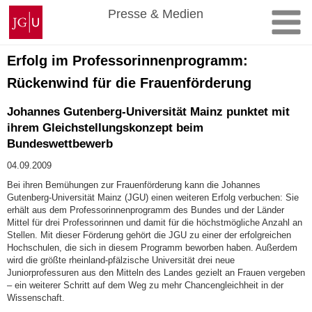
Zum
Johannes
Presse & Medien
Inhalt
Gutenberg-
springen
Universität
Mainz
Erfolg im Professorinnenprogramm:
Rückenwind für die Frauenförderung
Johannes Gutenberg-Universität Mainz punktet mit
ihrem Gleichstellungskonzept beim
Bundeswettbewerb
04.09.2009
Bei ihren Bemühungen zur Frauenförderung kann die Johannes
Gutenberg-Universität Mainz (JGU) einen weiteren Erfolg verbuchen: Sie
erhält aus dem Professorinnenprogramm des Bundes und der Länder
Mittel für drei Professorinnen und damit für die höchstmögliche Anzahl an
Stellen. Mit dieser Förderung gehört die JGU zu einer der erfolgreichen
Hochschulen, die sich in diesem Programm beworben haben. Außerdem
wird die größte rheinland-pfälzische Universität drei neue
Juniorprofessuren aus den Mitteln des Landes gezielt an Frauen vergeben
– ein weiterer Schritt auf dem Weg zu mehr Chancengleichheit in der
Wissenschaft.