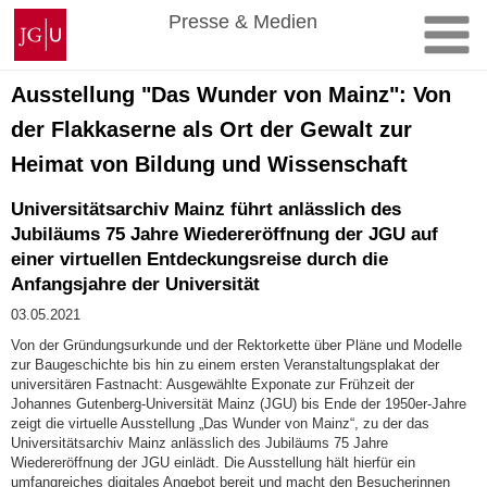
Zum
Johannes
Presse & Medien
Inhalt
Gutenberg-
springen
Universität
Mainz
Ausstellung "Das Wunder von Mainz": Von
der Flakkaserne als Ort der Gewalt zur
Heimat von Bildung und Wissenschaft
Universitätsarchiv Mainz führt anlässlich des
Jubiläums 75 Jahre Wiedereröffnung der JGU auf
einer virtuellen Entdeckungsreise durch die
Anfangsjahre der Universität
03.05.2021
Von der Gründungsurkunde und der Rektorkette über Pläne und Modelle
zur Baugeschichte bis hin zu einem ersten Veranstaltungsplakat der
universitären Fastnacht: Ausgewählte Exponate zur Frühzeit der
Johannes Gutenberg-Universität Mainz (JGU) bis Ende der 1950er-Jahre
zeigt die virtuelle Ausstellung „Das Wunder von Mainz“, zu der das
Universitätsarchiv Mainz anlässlich des Jubiläums 75 Jahre
Wiedereröffnung der JGU einlädt. Die Ausstellung hält hierfür ein
umfangreiches digitales Angebot bereit und macht den Besucherinnen