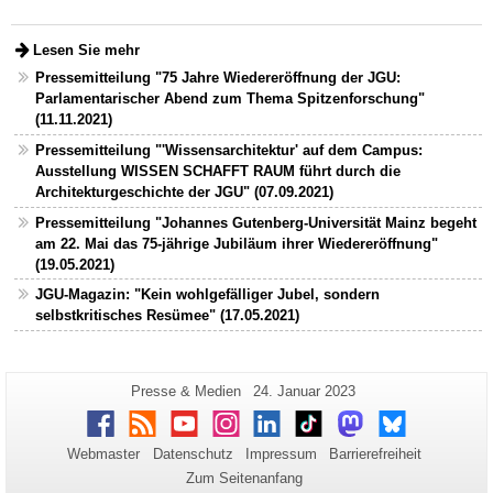
Lesen Sie mehr
Pressemitteilung "75 Jahre Wiedereröffnung der JGU:
Parlamentarischer Abend zum Thema Spitzenforschung"
(11.11.2021)
Pressemitteilung "'Wissensarchitektur' auf dem Campus:
Ausstellung WISSEN SCHAFFT RAUM führt durch die
Architekturgeschichte der JGU" (07.09.2021)
Pressemitteilung "Johannes Gutenberg-Universität Mainz begeht
am 22. Mai das 75-jährige Jubiläum ihrer Wiedereröffnung"
(19.05.2021)
JGU-Magazin: "Kein wohlgefälliger Jubel, sondern
selbstkritisches Resümee" (17.05.2021)
Zusätzliche
Seiten-
Letzte
Presse & Medien
24. Januar 2023
Name:
Aktualisierung:
Informationen
Facebook
RSS
Youtube
Instagram
LinkedIn
TikTok
Mastodon
Bluesky
zu
Webmaster
Datenschutz
Impressum
Barrierefreiheit
dieser
Zum Seitenanfang
Seite