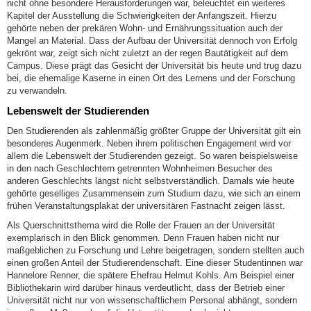
nicht ohne besondere Herausforderungen war, beleuchtet ein weiteres
Kapitel der Ausstellung die Schwierigkeiten der Anfangszeit. Hierzu
gehörte neben der prekären Wohn- und Ernährungssituation auch der
Mangel an Material. Dass der Aufbau der Universität dennoch von Erfolg
gekrönt war, zeigt sich nicht zuletzt an der regen Bautätigkeit auf dem
Campus. Diese prägt das Gesicht der Universität bis heute und trug dazu
bei, die ehemalige Kaserne in einen Ort des Lernens und der Forschung
zu verwandeln.
Lebenswelt der Studierenden
Den Studierenden als zahlenmäßig größter Gruppe der Universität gilt ein
besonderes Augenmerk. Neben ihrem politischen Engagement wird vor
allem die Lebenswelt der Studierenden gezeigt. So waren beispielsweise
in den nach Geschlechtern getrennten Wohnheimen Besucher des
anderen Geschlechts längst nicht selbstverständlich. Damals wie heute
gehörte geselliges Zusammensein zum Studium dazu, wie sich an einem
frühen Veranstaltungsplakat der universitären Fastnacht zeigen lässt.
Als Querschnittsthema wird die Rolle der Frauen an der Universität
exemplarisch in den Blick genommen. Denn Frauen haben nicht nur
maßgeblichen zu Forschung und Lehre beigetragen, sondern stellten auch
einen großen Anteil der Studierendenschaft. Eine dieser Studentinnen war
Hannelore Renner, die spätere Ehefrau Helmut Kohls. Am Beispiel einer
Bibliothekarin wird darüber hinaus verdeutlicht, dass der Betrieb einer
Universität nicht nur von wissenschaftlichem Personal abhängt, sondern