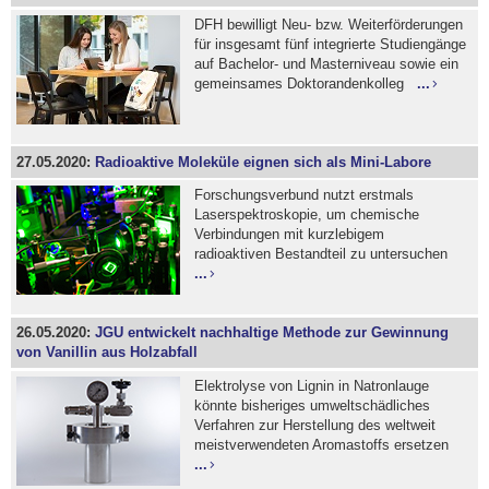
DFH bewilligt Neu- bzw. Weiterförderungen
für insgesamt fünf integrierte Studiengänge
auf Bachelor- und Masterniveau sowie ein
gemeinsames Doktorandenkolleg
...
27.05.2020:
Radioaktive Moleküle eignen sich als Mini-Labore
Forschungsverbund nutzt erstmals
Laserspektroskopie, um chemische
Verbindungen mit kurzlebigem
radioaktiven Bestandteil zu untersuchen
...
26.05.2020:
JGU entwickelt nachhaltige Methode zur Gewinnung
von Vanillin aus Holzabfall
Elektrolyse von Lignin in Natronlauge
könnte bisheriges umweltschädliches
Verfahren zur Herstellung des weltweit
meistverwendeten Aromastoffs ersetzen
...