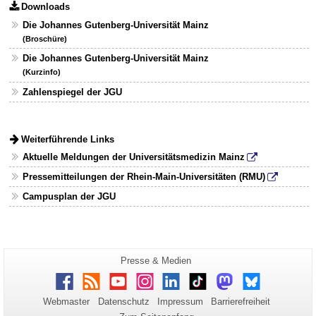
Downloads
Die Johannes Gutenberg-Universität Mainz
(Broschüre)
Die Johannes Gutenberg-Universität Mainz
(Kurzinfo)
Zahlenspiegel der JGU
Weiterführende Links
Aktuelle Meldungen der Universitätsmedizin Mainz
Pressemitteilungen der Rhein-Main-Universitäten (RMU)
Campusplan der JGU
Zusätzliche
Seiten-
Presse & Medien
Name:
Informationen
Facebook
RSS
Youtube
Instagram
LinkedIn
TikTok
Mastodon
Bluesky
zu
Webmaster
Datenschutz
Impressum
Barrierefreiheit
dieser