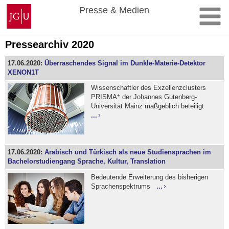
Zum
Johannes
Presse & Medien
Inhalt
Gutenberg-
springen
Universität
Mainz
Pressearchiv 2020
17.06.2020:
Überraschendes Signal im Dunkle-Materie-Detektor
XENON1T
Wissenschaftler des Exzellenzclusters
+
PRISMA
der Johannes Gutenberg-
Universität Mainz maßgeblich beteiligt
...
17.06.2020:
Arabisch und Türkisch als neue Studiensprachen im
Bachelorstudiengang Sprache, Kultur, Translation
Bedeutende Erweiterung des bisherigen
Sprachenspektrums
...