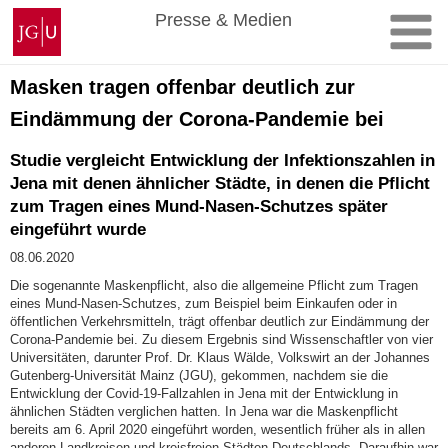
Zum
Johannes
Presse & Medien
Inhalt
Gutenberg-
springen
Universität
Mainz
Masken tragen offenbar deutlich zur
Eindämmung der Corona-Pandemie bei
Studie vergleicht Entwicklung der Infektionszahlen in
Jena mit denen ähnlicher Städte, in denen die Pflicht
zum Tragen eines Mund-Nasen-Schutzes später
eingeführt wurde
08.06.2020
Die sogenannte Maskenpflicht, also die allgemeine Pflicht zum Tragen
eines Mund-Nasen-Schutzes, zum Beispiel beim Einkaufen oder in
öffentlichen Verkehrsmitteln, trägt offenbar deutlich zur Eindämmung der
Corona-Pandemie bei. Zu diesem Ergebnis sind Wissenschaftler von vier
Universitäten, darunter Prof. Dr. Klaus Wälde, Volkswirt an der Johannes
Gutenberg-Universität Mainz (JGU), gekommen, nachdem sie die
Entwicklung der Covid-19-Fallzahlen in Jena mit der Entwicklung in
ähnlichen Städten verglichen hatten. In Jena war die Maskenpflicht
bereits am 6. April 2020 eingeführt worden, wesentlich früher als in allen
anderen Landkreisen und kreisfreien Städten Deutschlands. Daraufhin war