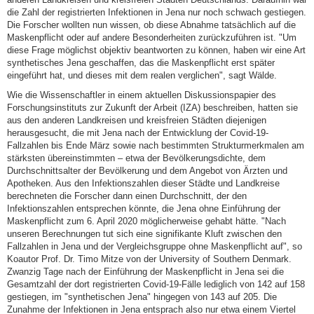
die Zahl der registrierten Infektionen in Jena nur noch schwach gestiegen.
Die Forscher wollten nun wissen, ob diese Abnahme tatsächlich auf die
Maskenpflicht oder auf andere Besonderheiten zurückzuführen ist. "Um
diese Frage möglichst objektiv beantworten zu können, haben wir eine Art
synthetisches Jena geschaffen, das die Maskenpflicht erst später
eingeführt hat, und dieses mit dem realen verglichen", sagt Wälde.
Wie die Wissenschaftler in einem aktuellen Diskussionspapier des
Forschungsinstituts zur Zukunft der Arbeit (IZA) beschreiben, hatten sie
aus den anderen Landkreisen und kreisfreien Städten diejenigen
herausgesucht, die mit Jena nach der Entwicklung der Covid-19-
Fallzahlen bis Ende März sowie nach bestimmten Strukturmerkmalen am
stärksten übereinstimmten – etwa der Bevölkerungsdichte, dem
Durchschnittsalter der Bevölkerung und dem Angebot von Ärzten und
Apotheken. Aus den Infektionszahlen dieser Städte und Landkreise
berechneten die Forscher dann einen Durchschnitt, der den
Infektionszahlen entsprechen könnte, die Jena ohne Einführung der
Maskenpflicht zum 6. April 2020 möglicherweise gehabt hätte. "Nach
unseren Berechnungen tut sich eine signifikante Kluft zwischen den
Fallzahlen in Jena und der Vergleichsgruppe ohne Maskenpflicht auf", so
Koautor Prof. Dr. Timo Mitze von der University of Southern Denmark.
Zwanzig Tage nach der Einführung der Maskenpflicht in Jena sei die
Gesamtzahl der dort registrierten Covid-19-Fälle lediglich von 142 auf 158
gestiegen, im "synthetischen Jena" hingegen von 143 auf 205. Die
Zunahme der Infektionen in Jena entsprach also nur etwa einem Viertel