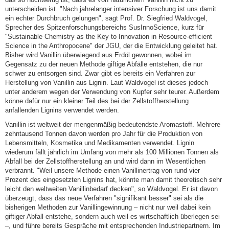
unterscheiden ist. "Nach jahrelanger intensiver Forschung ist uns damit
ein echter Durchbruch gelungen", sagt Prof. Dr. Siegfried Waldvogel,
Sprecher des Spitzenforschungsbereichs SusInnoScience, kurz für
"Sustainable Chemistry as the Key to Innovation in Resource-efficient
Science in the Anthropocene" der JGU, der die Entwicklung geleitet hat.
Bisher wird Vanillin überwiegend aus Erdöl gewonnen, wobei im
Gegensatz zu der neuen Methode giftige Abfälle entstehen, die nur
schwer zu entsorgen sind. Zwar gibt es bereits ein Verfahren zur
Herstellung von Vanillin aus Lignin. Laut Waldvogel ist dieses jedoch
unter anderem wegen der Verwendung von Kupfer sehr teurer. Außerdem
könne dafür nur ein kleiner Teil des bei der Zellstoffherstellung
anfallenden Lignins verwendet werden.
Vanillin ist weltweit der mengenmäßig bedeutendste Aromastoff. Mehrere
zehntausend Tonnen davon werden pro Jahr für die Produktion von
Lebensmitteln, Kosmetika und Medikamenten verwendet. Lignin
wiederum fällt jährlich im Umfang von mehr als 100 Millionen Tonnen als
Abfall bei der Zellstoffherstellung an und wird dann im Wesentlichen
verbrannt. "Weil unsere Methode einen Vanillinertrag von rund vier
Prozent des eingesetzten Lignins hat, könnte man damit theoretisch sehr
leicht den weltweiten Vanillinbedarf decken", so Waldvogel. Er ist davon
überzeugt, dass das neue Verfahren "signifikant besser" sei als die
bisherigen Methoden zur Vanillingewinnung – nicht nur weil dabei kein
giftiger Abfall entstehe, sondern auch weil es wirtschaftlich überlegen sei
–, und führe bereits Gespräche mit entsprechenden Industriepartnern. Im