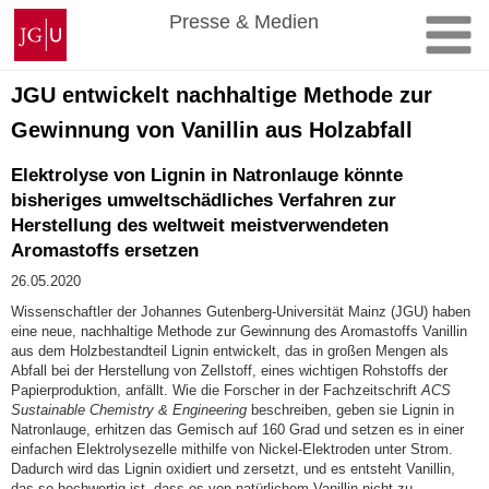
Zum
Johannes
Presse & Medien
Inhalt
Gutenberg-
springen
Universität
Mainz
JGU entwickelt nachhaltige Methode zur
Gewinnung von Vanillin aus Holzabfall
Elektrolyse von Lignin in Natronlauge könnte
bisheriges umweltschädliches Verfahren zur
Herstellung des weltweit meistverwendeten
Aromastoffs ersetzen
26.05.2020
Wissenschaftler der Johannes Gutenberg-Universität Mainz (JGU) haben
eine neue, nachhaltige Methode zur Gewinnung des Aromastoffs Vanillin
aus dem Holzbestandteil Lignin entwickelt, das in großen Mengen als
Abfall bei der Herstellung von Zellstoff, eines wichtigen Rohstoffs der
Papierproduktion, anfällt. Wie die Forscher in der Fachzeitschrift
ACS
Sustainable Chemistry & Engineering
beschreiben, geben sie Lignin in
Natronlauge, erhitzen das Gemisch auf 160 Grad und setzen es in einer
einfachen Elektrolysezelle mithilfe von Nickel-Elektroden unter Strom.
Dadurch wird das Lignin oxidiert und zersetzt, und es entsteht Vanillin,
das so hochwertig ist, dass es von natürlichem Vanillin nicht zu