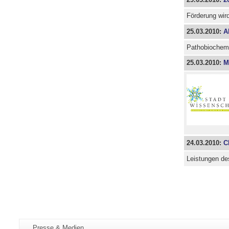
Förderung wir
25.03.2010:
A
Pathobiochemi
25.03.2010:
M
24.03.2010:
C
Leistungen de
Zusätzliche
Seiten-
Presse & Medien