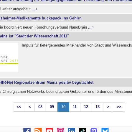
d weiter ausgebaut
...
lzheimer-Medikamente huckepack ins Gehirn
e koordiniert neuen Forschungsverbund NanoBrain
...
ainz ist "Stadt der Wissenschaft 2011"
Impuls für tiefergehendes Miteinander von Stadt und Wissensch
HIR-Net Regionalzentrum Mainz positiv begutachtet
s Chirurgischen Netzwerks beeindrucken Gutachter und förderndes Ministeri
<<
<
08
09
10
11
12
13
>
>>
Facebook
RSS
Youtube
Instagram
LinkedIn
TikTok
Mastodon
Bluesky