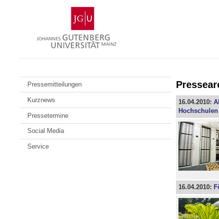
Zum
Johannes
Inhalt
Gutenberg-
springen
Universität
Mainz
Pressear
Pressemitteilungen
Kurznews
16.04.2010:
A
Hochschulen
Pressetermine
Social Media
Service
16.04.2010:
F