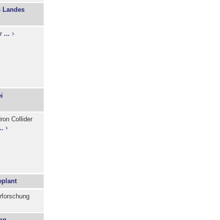
s Landes
ar
...
i
ron Collider
..
eplant
rforschung
ng