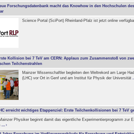
eue Forschungsdatenbank macht das Knowhow in den Hochschulen de
ar
Science Portal (SciPort) Rheinland-Pfalz ist jetzt online verfügb
rste Kollision bei 7 TeV am CERN: Applaus zum Zusammenstoß von zwe
schen Teilchenstrahlen
Mainzer Wissenschaftler begleiten den Weltrekord am Large Had
(LHC) vor Ort in Genf und am Institut für Physik der Universität
.
HC erreicht wichtiges Etappenziel: Erste Teilchenkollisionen bei 7 TeV g
e Mainzer Physiker beginnt damit das eigentliche Experimentierprogramm zur E
n
...
0 Jahre Forschung im Verfügungsgebäude für Forschung und Entwicklu