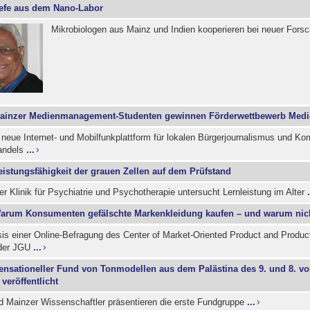
efe aus dem Nano-Labor
Mikrobiologen aus Mainz und Indien kooperieren bei neuer For
ainzer Medienmanagement-Studenten gewinnen Förderwettbewerb Med
 neue Internet- und Mobilfunkplattform für lokalen Bürgerjournalismus und K
andels
...
eistungsfähigkeit der grauen Zellen auf dem Prüfstand
r Klinik für Psychiatrie und Psychotherapie untersucht Lernleistung im Alter
.
arum Konsumenten gefälschte Markenkleidung kaufen – und warum nic
sis einer Online-Befragung des Center of Market-Oriented Product and Produc
der JGU
...
ensationeller Fund von Tonmodellen aus dem Palästina des 9. und 8. vor
veröffentlicht
nd Mainzer Wissenschaftler präsentieren die erste Fundgruppe
...