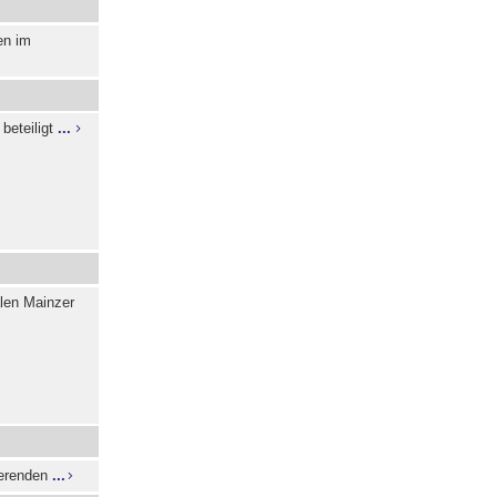
en im
beteiligt
...
alen Mainzer
ierenden
...