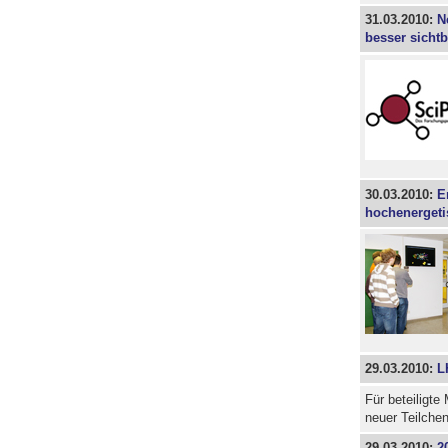
31.03.2010:
N
besser sichtb
30.03.2010:
E
hochenergeti
29.03.2010:
L
Für beteiligt
neuer Teilche
29.03.2010:
2