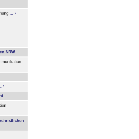
schung
...
ien.NRW
ommunikation
..
ht
tion
christlichen