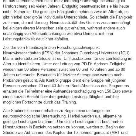
Ist das alternde Gehirn nicht mehr lernfähig? Die Frage beschäftigt die
Hirnforschung seit vielen Jahren. Endgültig beantwortet ist sie bis heute
nicht. Sicher ist: Die geistigen Fähigkeiten nehmen zwar im Alter ab, es
gibt hierbei aber große individuelle Unterschiede. So scheint die Fähigkeit
zu lernen, die mit der sog. Neuroplastizität des Gehirns zusammenhängt,
bei einigen älteren Menschen sehr gut erhalten, während andere auch
unabhängig von Alterserkrankungen wie etwa Demenz mit ihrer
Leistungsfähigkeit deutlicher abfallen.
Ziel der vom Interdisziplinären Forschungsschwerpunkt
Neurowissenschaften (IFSN) der Johannes Gutenberg-Universität (JGU)
Mainz unterstützten Studie ist es, Einflussfaktoren für die Lernleistung im
Alter zu identifizieren. Unter der Leitung von PD Dr. Andreas Fellgiebel
werden nun 50 ältere Personen zwischen 60 und 70 Jahren und ab 80
Jahren untersucht. Besonders für letztere Altersgruppe werden noch
Probanden gesucht. Als Kontrollgruppe dient eine Gruppe mit jüngeren
Personen zwischen 20 und 40 Jahren. Nach Abschluss des Programms
erhalten die Teilnehmer eine Aufwandsentschädigung von 150 Euro sowie
einen kurzen Bericht über ihre geistige Leistungsfähigkeit und ihre
möglichen Fortschritte durch das Training.
Alle Studienteilnehmer erhalten zu Beginn eine umfangreiche
neuropsychologische Untersuchung. Hierbei werden u.a. allgemeine
geistige Leistungen bestimmt. Um diese Leistungen mit bestimmten
Hirnstrukturen in Beziehung setzen zu können, werden zu Beginn der
Studie zwei Aufnahmen des Kopfes der Teilnehmer gemacht (MRT und