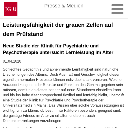
Zum
Johannes
Presse & Medien
Inhalt
Gutenberg-
springen
Universität
Mainz
Leistungsfähigkeit der grauen Zellen auf
dem Prüfstand
Neue Studie der Klinik für Psychiatrie und
Psychotherapie untersucht Lernleistung im Alter
01.04.2010
Schlechtes Gedächtnis und abnehmende Lernfähigkeit sind natürliche
Erscheinungen des Alterns. Doch Ausmaß und Geschwindigkeit dieser
eigentlich normalen Prozesse können individuell stark variieren. Welche
Voraussetzungen in der Struktur und Funktion des Gehirns gegeben sein
müssen, damit sich dieses besser auf neue Situationen einstellen kann
und bis ins hohe Alter entsprechend flexibel und lernfähig bleibt, überprüft
eine Studie der Klinik für Psychiatrie und Psychotherapie der
Universitätsmedizin Mainz. Das Wissen über solche Voraussetzungen ist
wichtig, um zu klären, ob bestimmte Faktoren besonders geeignet sind,
die geistige Fitness im Alter zu erhalten und somit auch
Demenzerkrankungen vorzubeugen.