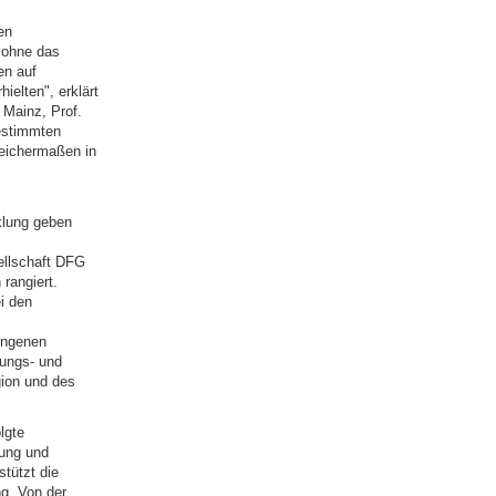
en
 ohne das
en auf
ielten", erklärt
 Mainz, Prof.
bestimmten
leichermaßen in
klung geben
ellschaft DFG
rangiert.
i den
ungenen
hungs- und
gion und des
lgte
ung und
tützt die
g. Von der