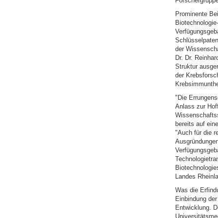
Forschergruppe
Prominente Bei
Biotechnologi
Verfügungsgebä
Schlüsselpatent
der Wissenscha
Dr. Dr. Reinha
Struktur ausger
der Krebsforsc
Krebsimmunthe
"Die Errungens
Anlass zur Hoff
Wissenschaftss
bereits auf ein
"Auch für die r
Ausgründungen 
Verfügungsgebä
Technologietra
Biotechnologie
Landes Rheinla
Was die Erfindu
Einbindung de
Entwicklung. D
Universitätsme