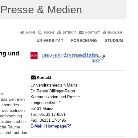
Presse & Medien
HOME
SUCHE
SITEMAP
KONTAKT
ENGLISH
UNIVERSITÄT
FORSCHUNG
STUDIUM
ng und
Kontakt
Universitätsmedizin Mainz
Dr. Renée Dillinger-Reiter
en
Kommunikation und Presse
n das weit mehr
Langenbeckstr. 1
 Labors des
55131 Mainz
k wechselnden
Tel.: 06131 17-8391
genforschung
Fax: 06131 17-3496
Zeichen stehen
E-Mail
|
Homepage
liche Räume
ichtet, auf den