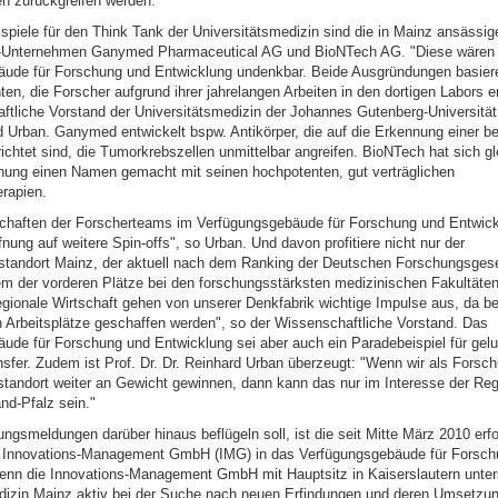
n zurückgreifen werden.
spiele für den Think Tank der Universitätsmedizin sind die in Mainz ansässig
e-Unternehmen Ganymed Pharmaceutical AG und BioNTech AG. "Diese wären
ude für Forschung und Entwicklung undenkbar. Beide Ausgründungen basier
en, die Forscher aufgrund ihrer jahrelangen Arbeiten in den dortigen Labors erh
ftliche Vorstand der Universitätsmedizin der Johannes Gutenberg-Universität
rd Urban. Ganymed entwickelt bspw. Antikörper, die auf die Erkennung einer 
ichtet sind, die Tumorkrebszellen unmittelbar angreifen. BioNTech hat sich g
hung einen Namen gemacht mit seinen hochpotenten, gut verträglichen
rapien.
chaften der Forscherteams im Verfügungsgebäude für Forschung und Entwic
nung auf weitere Spin-offs", so Urban. Und davon profitiere nicht nur der
tandort Mainz, der aktuell nach dem Ranking der Deutschen Forschungsges
em der vorderen Plätze bei den forschungsstärksten medizinischen Fakultäten 
egionale Wirtschaft gehen von unserer Denkfabrik wichtige Impulse aus, da be
Arbeitsplätze geschaffen werden", so der Wissenschaftliche Vorstand. Das
ude für Forschung und Entwicklung sei aber auch ein Paradebeispiel für gel
nsfer. Zudem ist Prof. Dr. Dr. Reinhard Urban überzeugt: "Wenn wir als Forsc
standort weiter an Gewicht gewinnen, dann kann das nur im Interesse der Re
nd-Pfalz sein."
ngsmeldungen darüber hinaus beflügeln soll, ist die seit Mitte März 2010 erfo
r Innovations-Management GmbH (IMG) in das Verfügungsgebäude für Forsch
enn die Innovations-Management GmbH mit Hauptsitz in Kaiserslautern unters
dizin Mainz aktiv bei der Suche nach neuen Erfindungen und deren Umsetzun