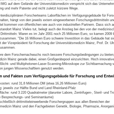
 IMG auf dem Gelände der Universitätsmedizin verspricht sich das Unternehm
ng und mehr Patente und nicht zuletzt kürzere Wege.
nterdisziplinären Forscherteams Laborflächen im Verfügungsgebäude für For
halten, hängt von den jeweils extern eingeworbenen Forschungsdrittmitteln un
ttel kommen von öffentlichen wie auch von industriellen Partnern. Dass sich 
tandort Mainz Vieles tut, belegt auch der Anstieg bei den von der medizinisc
Drittmitteln: Waren es im Jahr 2001 noch 25 Millionen Euro, so kamen 2009 b
 zusammen. "Die 16 Millionen Euro schwere Investition in das Gebäude hat sic
 der Vizepräsident für Forschung der Universitätsmedizin Mainz, Prof. Dr. Ulr
zusammen.
re dem Forschernachwuchs noch bessere Forschungsbedingungen zu bieten, 
dizin Mainz gerade dabei, einen Großgerätepool einzurichten. Hoch innovativ
ßlicht- und Multiphotonen-Laser-Scanning-Mikroskope zur Sichtbarmachung
n jungen Wissenschaftlern genutzt werden.
en und Fakten zum Verfügungsgebäude für Forschung und Entwi
sten: rund 31,8 Millionen DM (etwa 16,26 Millionen Euro)
g: jeweils zur Hälfte Bund und Land Rheinland-Pfalz
läche: rund 3.220 Quadratmeter (darunter Labore, Zentrifugen-, Steril- und T
e Besprechungs- und Seminarräume)
schließlich drittmitteleinwerbende Forschergruppen aus allen Bereichen der
smedizin Mainz und den Fachgebieten Genetik, Biologie, Pharmazie, Anorga