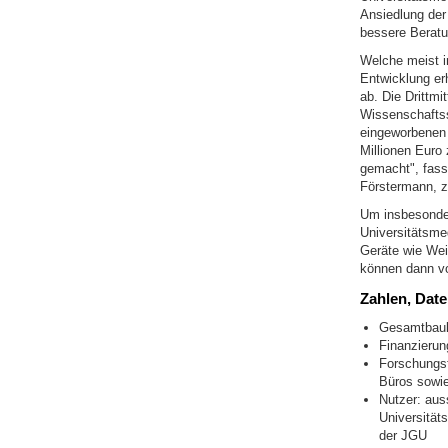
Ansiedlung der
bessere Beratu
Welche meist i
Entwicklung er
ab. Die Drittmi
Wissenschaftss
eingeworbenen 
Millionen Euro
gemacht", fasst
Förstermann, 
Um insbesonde
Universitätsme
Geräte wie Wei
können dann vo
Zahlen, Dat
Gesamtbauko
Finanzierun
Forschungsf
Büros sowi
Nutzer: aus
Universität
der JGU