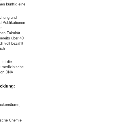
en künftig eine
schung und
d Publikationen
am
hen Fakultät
ereits über 40
h voll bezahlt
ich
ist die
e medizinische
 von DNA
cklung:
rockenräume,
nische Chemie