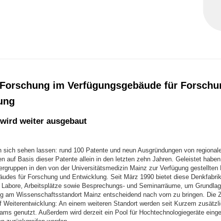
 Forschung im Verfügungsgebäude für Forschu
ung
wird weiter ausgebaut
n sich sehen lassen: rund 100 Patente und neun Ausgründungen von regional
 auf Basis dieser Patente allein in den letzten zehn Jahren. Geleistet habe
ergruppen in den von der Universitätsmedizin Mainz zur Verfügung gestellten
udes für Forschung und Entwicklung. Seit März 1990 bietet diese Denkfabri
 Labore, Arbeitsplätze sowie Besprechungs- und Seminarräume, um Grundla
g am Wissenschaftsstandort Mainz entscheidend nach vorn zu bringen. Die 
f Weiterentwicklung: An einem weiteren Standort werden seit Kurzem zusätz
ams genutzt. Außerdem wird derzeit ein Pool für Hochtechnologiegeräte einger