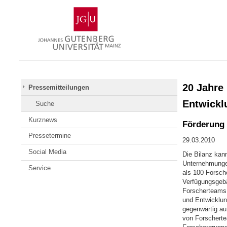
Zum
Johannes
Inhalt
Gutenberg-
springen
Universität
Mainz
20 Jahre
Pressemitteilungen
Entwickl
Suche
Kurznews
Förderung 
Pressetermine
29.03.2010
Social Media
Die Bilanz kan
Unternehmungen
Service
als 100 Forsch
Verfügungsgebä
Forscherteams
und Entwicklun
gegenwärtig au
von Forscherte