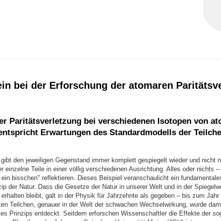
in bei der Erforschung der atomaren Paritätsv
r Paritätsverletzung bei verschiedenen Isotopen von a
entspricht Erwartungen des Standardmodells der Teilch
 gibt den jeweiligen Gegenstand immer komplett gespiegelt wieder und nicht n
r einzelne Teile in einer völlig verschiedenen Ausrichtung. Alles oder nichts –
 ein bisschen" reflektieren. Dieses Beispiel veranschaulicht ein fundamentale
p der Natur. Dass die Gesetze der Natur in unserer Welt und in der Spiegelwel
t erhalten bleibt, galt in der Physik für Jahrzehnte als gegeben – bis zum Jahr
sten Teilchen, genauer in der Welt der schwachen Wechselwirkung, wurde dam
ses Prinzips entdeckt. Seitdem erforschen Wissenschaftler die Effekte der s