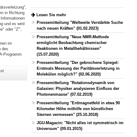
tätsverletzung",
in in Richtung
Lesen Sie mehr
 Informationen
Pressemitteilung "Weltweite Verstärkte Suche
ng und es wird
nach neuen Kräften" (01.02.2023)
e" oder "Z'",
Pressemitteilung "Neue NMR-Methode
ermöglicht Beobachtung chemischer
onen im
Reaktionen in Metallbehältnissen"
n des
(15.07.2020)
ESA-Programm
Pressemitteilung "Der gebrochene Spiegel:
Erstmals Messung der Paritätsverletzung in
tet
Molekülen möglich?" (02.06.2020)
Pressemitteilung "Rotationsdynamik von
Galaxien: Physiker analysieren Einfluss der
Photonenmasse" (07.02.2019)
Pressemitteilung "Erdmagnetfeld in etwa 90
Kilometer Höhe mithilfe von künstlichen
Sternen vermessen" (25.10.2018)
JGU-Magazin: "Nicht alles ist symmetrisch im
Universum" (09.01.2015)