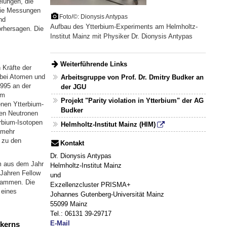
lungen, die
 Die Messungen
Foto/©: Dionysis Antypas
nd
Aufbau des Ytterbium-Experiments am Helmholtz-
orhersagen. Die
Institut Mainz mit Physiker Dr. Dionysis Antypas
Weiterführende Links
 Kräfte der
 bei Atomen und
Arbeitsgruppe von Prof. Dr. Dmitry Budker an
1995 an der
der JGU
em
Projekt "Parity violation in Ytterbium" der AG
enen Ytterbium-
Budker
len Neutronen
erbium-Isotopen
Helmholtz-Institut Mainz (HIM)
 mehr
s zu den
Kontakt
Dr. Dionysis Antypas
um aus dem Jahr
Helmholtz-Institut Mainz
 Jahren Fellow
und
sammen. Die
Exzellenzcluster PRISMA+
 eines
Johannes Gutenberg-Universität Mainz
55099 Mainz
Tel.: 0
6131 39-29717
E-Mail
mkerns