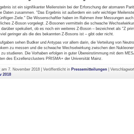
gebnis ist ein signifikanter Meilenstein bei der Erforschung der atomaren Pari
ie Daten zusammen. "Das Ergebnis ist außerdem ein sehr wichtiger Meilenste
ünftigen Ziele." Die Wissenschaftler haben im Rahmen ihrer Messungen auch
zliches Z-Boson vorgelegt. Z-Bosonen vermitteln die schwache Wechselwirku
 darüber spekuliert, ob es noch ein weiteres Z-Boson – bezeichnet als "Z prim
el geringer als die des bekannten Z-Bosons ist – gibt oder nicht.
Aufgaben sehen Budker und Antypas vor allem darin, die Verteilung von Neutr
mkern zu messen und die schwache Wechselwirkung zwischen den Nukleone
 zu studieren. Die Vorhaben erfolgen in guter Übereinstimmung mit dem M
ten des Exzellenzclusters PRISMA+ der Universität Mainz.
ht am
7. November 2018
|
Veröffentlicht in
Pressemitteilungen
|
Verschlagwor
v 2018