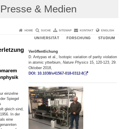
Presse & Medien
HOME
SUCHE
SITEMAP
KONTAKT
ENGLISH
UNIVERSITÄT
FORSCHUNG
STUDIUM
erletzung
Veröffentlichung
D. Antypas et al., Isotopic variation of parity violation
in atomic ytterbium,
Nature Physics
15, 120-123, 29.
Oktober 2018,
tomarem
DOI: 10.1038/s41567-018-0312-8
enphysik
ur einzelne
 der Spiegel
s
t gleich sind,
 1956. In der
als eine
ogenannten