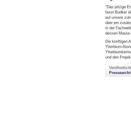
"Das jetzige Er
fasst Budker d
auf unsere zuk
über ein zusät
in der Fachwelt
dessen Masse vi
Die künftigen 
Ytterbium-Ato
Ytterbiumkerns
und den Projek
Veröffentlic
Pressearchi