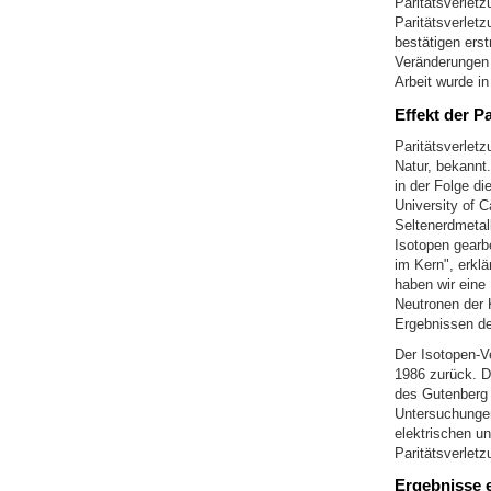
Paritätsverlet
Paritätsverlet
bestätigen ers
Veränderungen 
Arbeit wurde 
Effekt der P
Paritätsverlet
Natur, bekannt
in der Folge di
University of 
Seltenerdmetal
Isotopen gearbe
im Kern", erkl
haben wir eine
Neutronen der K
Ergebnissen der
Der Isotopen-V
1986 zurück. D
des Gutenberg 
Untersuchungen
elektrischen u
Paritätsverlet
Ergebnisse 