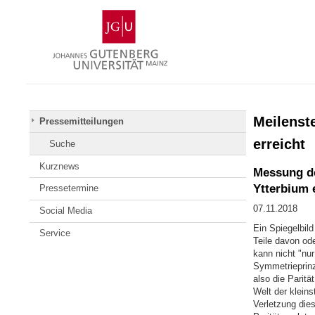
Zum
Johannes
Inhalt
Gutenberg-
springen
Universität
Mainz
Meilenste
Pressemitteilungen
erreicht
Suche
Kurznews
Messung de
Ytterbium 
Pressetermine
07.11.2018
Social Media
Ein Spiegelbild
Service
Teile davon ode
kann nicht "nur
Symmetrieprinzi
also die Paritä
Welt der klein
Verletzung die