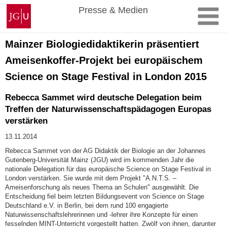
Zum
Johannes
Presse & Medien
Inhalt
Gutenberg-
springen
Universität
Mainz
Mainzer Biologiedidaktikerin präsentiert
Ameisenkoffer-Projekt bei europäischem
Science on Stage Festival in London 2015
Rebecca Sammet wird deutsche Delegation beim
Treffen der Naturwissenschaftspädagogen Europas
verstärken
13.11.2014
Rebecca Sammet von der AG Didaktik der Biologie an der Johannes
Gutenberg-Universität Mainz (JGU) wird im kommenden Jahr die
nationale Delegation für das europäische Science on Stage Festival in
London verstärken. Sie wurde mit dem Projekt "A.N.T.S. –
Ameisenforschung als neues Thema an Schulen" ausgewählt. Die
Entscheidung fiel beim letzten Bildungsevent von Science on Stage
Deutschland e.V. in Berlin, bei dem rund 100 engagierte
Naturwissenschaftslehrerinnen und -lehrer ihre Konzepte für einen
fesselnden MINT-Unterricht vorgestellt hatten. Zwölf von ihnen, darunter