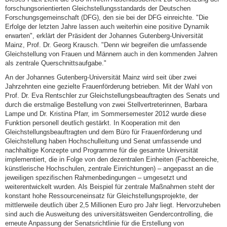
forschungsorientierten Gleichstellungsstandards der Deutschen
Forschungsgemeinschaft (DFG), den sie bei der DFG einreichte. "Die
Erfolge der letzten Jahre lassen auch weiterhin eine positive Dynamik
erwarten", erklärt der Präsident der Johannes Gutenberg-Universität
Mainz, Prof. Dr. Georg Krausch. "Denn wir begreifen die umfassende
Gleichstellung von Frauen und Männern auch in den kommenden Jahren
als zentrale Querschnittsaufgabe."
An der Johannes Gutenberg-Universität Mainz wird seit über zwei
Jahrzehnten eine gezielte Frauenförderung betrieben. Mit der Wahl von
Prof. Dr. Eva Rentschler zur Gleichstellungsbeauftragten des Senats und
durch die erstmalige Bestellung von zwei Stellvertreterinnen, Barbara
Lampe und Dr. Kristina Pfarr, im Sommersemester 2012 wurde diese
Funktion personell deutlich gestärkt. In Kooperation mit den
Gleichstellungsbeauftragten und dem Büro für Frauenförderung und
Gleichstellung haben Hochschulleitung und Senat umfassende und
nachhaltige Konzepte und Programme für die gesamte Universität
implementiert, die in Folge von den dezentralen Einheiten (Fachbereiche,
künstlerische Hochschulen, zentrale Einrichtungen) – angepasst an die
jeweiligen spezifischen Rahmenbedingungen – umgesetzt und
weiterentwickelt wurden. Als Beispiel für zentrale Maßnahmen steht der
konstant hohe Ressourceneinsatz für Gleichstellungsprojekte, der
mittlerweile deutlich über 2,5 Millionen Euro pro Jahr liegt. Hervorzuheben
sind auch die Ausweitung des universitätsweiten Gendercontrolling, die
erneute Anpassung der Senatsrichtlinie für die Erstellung von