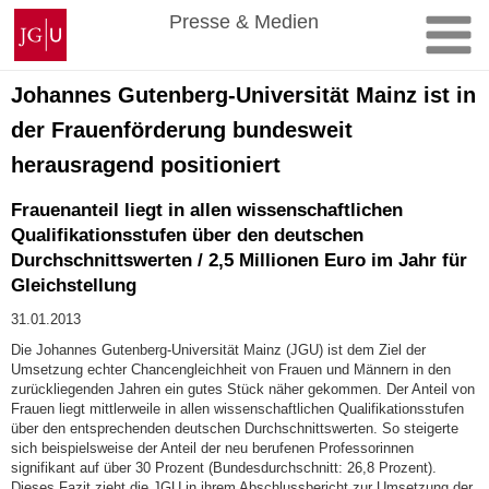
Zum
Johannes
Presse & Medien
Inhalt
Gutenberg-
springen
Universität
Mainz
Johannes Gutenberg-Universität Mainz ist in
der Frauenförderung bundesweit
herausragend positioniert
Frauenanteil liegt in allen wissenschaftlichen
Qualifikationsstufen über den deutschen
Durchschnittswerten / 2,5 Millionen Euro im Jahr für
Gleichstellung
31.01.2013
Die Johannes Gutenberg-Universität Mainz (JGU) ist dem Ziel der
Umsetzung echter Chancengleichheit von Frauen und Männern in den
zurückliegenden Jahren ein gutes Stück näher gekommen. Der Anteil von
Frauen liegt mittlerweile in allen wissenschaftlichen Qualifikationsstufen
über den entsprechenden deutschen Durchschnittswerten. So steigerte
sich beispielsweise der Anteil der neu berufenen Professorinnen
signifikant auf über 30 Prozent (Bundesdurchschnitt: 26,8 Prozent).
Dieses Fazit zieht die JGU in ihrem Abschlussbericht zur Umsetzung der