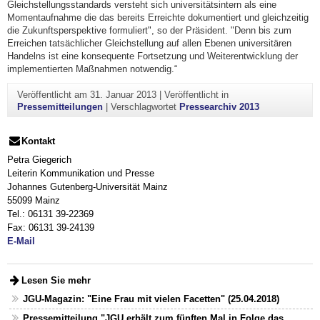
Gleichstellungsstandards versteht sich universitätsintern als eine
Momentaufnahme die das bereits Erreichte dokumentiert und gleichzeitig
die Zukunftsperspektive formuliert", so der Präsident. "Denn bis zum
Erreichen tatsächlicher Gleichstellung auf allen Ebenen universitären
Handelns ist eine konsequente Fortsetzung und Weiterentwicklung der
implementierten Maßnahmen notwendig.“
Veröffentlicht am
31. Januar 2013
|
Veröffentlicht in
Pressemitteilungen
|
Verschlagwortet
Pressearchiv 2013
Kontakt
Petra Giegerich
Leiterin Kommunikation und Presse
Johannes Gutenberg-Universität Mainz
55099 Mainz
Tel.: 06131 39-22369
Fax: 06131 39-24139
E-Mail
Lesen Sie mehr
JGU-Magazin: "Eine Frau mit vielen Facetten" (25.04.2018)
Pressemitteilung "JGU erhält zum fünften Mal in Folge das