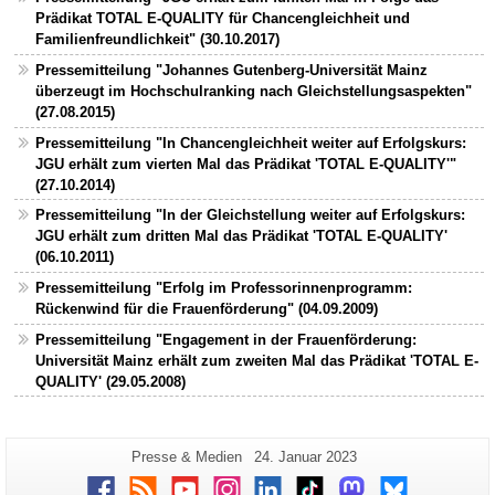
Prädikat TOTAL E-QUALITY für Chancengleichheit und
Familienfreundlichkeit" (30.10.2017)
Pressemitteilung "Johannes Gutenberg-Universität Mainz
überzeugt im Hochschulranking nach Gleichstellungsaspekten"
(27.08.2015)
Pressemitteilung "In Chancengleichheit weiter auf Erfolgskurs:
JGU erhält zum vierten Mal das Prädikat 'TOTAL E-QUALITY'"
(27.10.2014)
Pressemitteilung "In der Gleichstellung weiter auf Erfolgskurs:
JGU erhält zum dritten Mal das Prädikat 'TOTAL E-QUALITY'
(06.10.2011)
Pressemitteilung "Erfolg im Professorinnenprogramm:
Rückenwind für die Frauenförderung" (04.09.2009)
Pressemitteilung "Engagement in der Frauenförderung:
Universität Mainz erhält zum zweiten Mal das Prädikat 'TOTAL E-
QUALITY' (29.05.2008)
Zusätzliche
Seiten-
Letzte
Presse & Medien
24. Januar 2023
Name:
Aktualisierung:
Informationen
Facebook
RSS
Youtube
Instagram
LinkedIn
TikTok
Mastodon
Bluesky