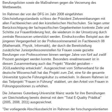
Berufungslisten sowie die Maßnahmen gegen die Verzerrung des
Wettbewerbs.
Im Rahmen der von der DFG im Jahr 2008 eingeführten
Gleichstellungsstandards schloss der Präsident Zielvereinbarungen mit
allen Fachbereichen und den künstlerischen Hochschulen. Sie legen unter
Berücksichtigung der fachspezifischen Gegebenheiten konkrete Ziele und
Schritte zur Frauenförderung fest, die wiederum in der Umsetzung durch
zentrale Ressourcen unterstützt werden. Eindrucksvolles Beispiel aus der
jüngeren Vergangenheit ist der Professorinnenanteil im Fachbereich 08
(Mathematik, Physik, Informatik), der durch die Bereitstellung
zusätzlicher Juniorprofessorenstellen für Frauen sowie gezielte
Berufungen von Professorinnen binnen weniger Jahre von fünf auf zwölf
Prozent gesteigert werden konnte. Besonders erwähnenswert ist in
diesem Zusammenhang auch das Projekt "Wandel gestalten –
JGULeadership entwickeln". Ausgezeichnet vom Stifterverband für die
deutsche Wissenschaft hat das Projekt zum Ziel, eine für die gesamte
Universität typische Führungskultur zu entwickeln. In diesem Rahmen ist
das Teilprojekt "Frauen in Führung" etabliert, um den Anteil von Frauen in
Führungspositionen zu erhöhen.
Die Johannes Gutenberg-Universität Mainz wurde für ihre Bemühungen
um Gleichstellung bereits dreimal mit dem "Total E-Quality Prädikat"
(2005, 2008, 2011) ausgezeichnet.
"Der vorliegende Abschlussbericht im Rahmen der forschungsorientierten