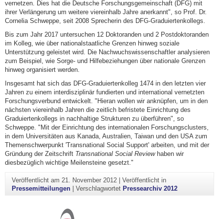
vernetzen. Dies hat die Deutsche Forschungsgemeinschaft (DFG) mit
ihrer Verlängerung um weitere viereinhalb Jahre anerkannt", so Prof. Dr.
Cornelia Schweppe, seit 2008 Sprecherin des DFG-Graduiertenkollegs.
Bis zum Jahr 2017 untersuchen 12 Doktoranden und 2 Postdoktoranden
im Kolleg, wie über nationalstaatliche Grenzen hinweg soziale
Unterstützung geleistet wird. Die Nachwuchswissenschaftler analysieren
zum Beispiel, wie Sorge- und Hilfebeziehungen über nationale Grenzen
hinweg organisiert werden.
Insgesamt hat sich das DFG-Graduiertenkolleg 1474 in den letzten vier
Jahren zu einem interdisziplinär fundierten und international vernetzten
Forschungsverbund entwickelt. "Hieran wollen wir anknüpfen, um in den
nächsten viereinhalb Jahren die zeitlich befristete Einrichtung des
Graduiertenkollegs in nachhaltige Strukturen zu überführen", so
Schweppe. "Mit der Einrichtung des internationalen Forschungsclusters,
in dem Universitäten aus Kanada, Australien, Taiwan und den USA zum
Themenschwerpunkt 'Transnational Social Support' arbeiten, und mit der
Gründung der Zeitschrift
Transnational Social Review
haben wir
diesbezüglich wichtige Meilensteine gesetzt."
Veröffentlicht am
21. November 2012
|
Veröffentlicht in
Pressemitteilungen
|
Verschlagwortet
Pressearchiv 2012