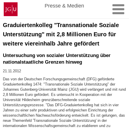
Zum
Johannes
Presse & Medien
Inhalt
Gutenberg-
springen
Universität
Mainz
Graduiertenkolleg "Transnationale Soziale
Unterstützung" mit 2,8 Millionen Euro für
weitere viereinhalb Jahre gefördert
Untersuchung von sozialer Unterstützung über
nationalstaatliche Grenzen hinweg
21.11.2012
Das von der Deutschen Forschungsgemeinschaft (DFG) geförderte
Graduiertenkolleg 1474: "Transnationale Soziale Unterstützung" der
Johannes Gutenberg-Universität Mainz (JGU) wird verlängert und mit rund
2,8 Millionen Euro gefördert. Es untersucht in Kooperation mit der
Universität Hildesheim grenzüberschreitende soziale
Unterstützungsprozesse. "Das DFG-Graduiertenkolleg hat sich in vier
Jahren zu einer sehr produktiven und erfolgreichen Einrichtung der
wissenschaftlichen Nachwuchsförderung entwickelt. Es ist gelungen, das
neue Themenfeld 'Transnationale Soziale Unterstützung' in der
internationalen Wissenschaftsgemeinschaft zu etablieren und zu