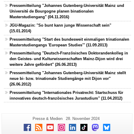
Pressemitteilung "Johannes Gutenberg-Universität Mainz und
Université de Bourgogne planen binationalen
Masterstudiengang" (04.11.2016)
JGU-Magazin: "So bunt kann junge Wissenschaft sein"
(15.01.2014)
Pressemitteilung "Start des bundesweit einmaligen trinationalen
Masterstudiengangs 'European Studies'" (11.09.2013)
Pressemitteilung "Deutsch-Französisches Doktorandenkolleg in
den Geistes- und Kulturwissenschaften Mainz-Dijon wird drei
weitere Jahre gefördert" (26.06.2013)
Pressemitteilung "Johannes Gutenberg-Universität Mainz stellt
neue bi- bzw. trinationale Studiengänge mit Dijon vor"
(26.06.2012)
Pressemitteilung "Internationales Privatrecht: Startschuss für
innovatives deutsch-französisches Jurastudium" (11.04.2012)
Zusätzliche
Seiten-
Letzte
Presse & Medien
28. November 2024
Name:
Aktualisierung:
Informationen
Facebook
RSS
Youtube
Instagram
LinkedIn
TikTok
Mastodon
Bluesky
zu