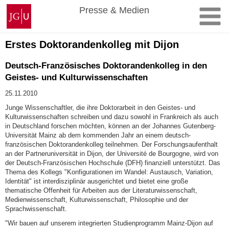
Zum
Johannes
Presse & Medien
Inhalt
Gutenberg-
springen
Universität
Mainz
Erstes Doktorandenkolleg mit Dijon
Deutsch-Französisches Doktorandenkolleg in den
Geistes- und Kulturwissenschaften
25.11.2010
Junge Wissenschaftler, die ihre Doktorarbeit in den Geistes- und
Kulturwissenschaften schreiben und dazu sowohl in Frankreich als auch
in Deutschland forschen möchten, können an der Johannes Gutenberg-
Universität Mainz ab dem kommenden Jahr an einem deutsch-
französischen Doktorandenkolleg teilnehmen. Der Forschungsaufenthalt
an der Partneruniversität in Dijon, der Université de Bourgogne, wird von
der Deutsch-Französischen Hochschule (DFH) finanziell unterstützt. Das
Thema des Kollegs "Konfigurationen im Wandel: Austausch, Variation,
Identität" ist interdisziplinär ausgerichtet und bietet eine große
thematische Offenheit für Arbeiten aus der Literaturwissenschaft,
Medienwissenschaft, Kulturwissenschaft, Philosophie und der
Sprachwissenschaft.
"Wir bauen auf unserem integrierten Studienprogramm Mainz-Dijon auf