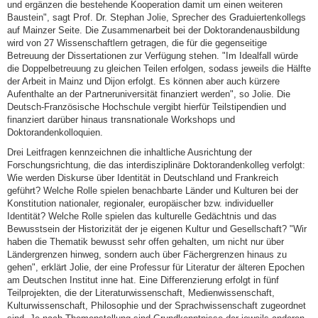
und ergänzen die bestehende Kooperation damit um einen weiteren
Baustein", sagt Prof. Dr. Stephan Jolie, Sprecher des Graduiertenkollegs
auf Mainzer Seite. Die Zusammenarbeit bei der Doktorandenausbildung
wird von 27 Wissenschaftlern getragen, die für die gegenseitige
Betreuung der Dissertationen zur Verfügung stehen. "Im Idealfall würde
die Doppelbetreuung zu gleichen Teilen erfolgen, sodass jeweils die Hälfte
der Arbeit in Mainz und Dijon erfolgt. Es können aber auch kürzere
Aufenthalte an der Partneruniversität finanziert werden", so Jolie. Die
Deutsch-Französische Hochschule vergibt hierfür Teilstipendien und
finanziert darüber hinaus transnationale Workshops und
Doktorandenkolloquien.
Drei Leitfragen kennzeichnen die inhaltliche Ausrichtung der
Forschungsrichtung, die das interdisziplinäre Doktorandenkolleg verfolgt:
Wie werden Diskurse über Identität in Deutschland und Frankreich
geführt? Welche Rolle spielen benachbarte Länder und Kulturen bei der
Konstitution nationaler, regionaler, europäischer bzw. individueller
Identität? Welche Rolle spielen das kulturelle Gedächtnis und das
Bewusstsein der Historizität der je eigenen Kultur und Gesellschaft? "Wir
haben die Thematik bewusst sehr offen gehalten, um nicht nur über
Ländergrenzen hinweg, sondern auch über Fächergrenzen hinaus zu
gehen", erklärt Jolie, der eine Professur für Literatur der älteren Epochen
am Deutschen Institut inne hat. Eine Differenzierung erfolgt in fünf
Teilprojekten, die der Literaturwissenschaft, Medienwissenschaft,
Kulturwissenschaft, Philosophie und der Sprachwissenschaft zugeordnet