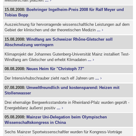
Meisterschaft platziert
...
15.08.2008:
Boehringer Ingelheim-Preis 2008 für Ralf Meyer und
Tobias Bopp
Auszeichnung für hervorragende wissenschaftliche Leistungen auf dem
Gebiet der klinischen und der theoretischen Medizin
...
15.08.2008:
Windfang am Schweizer Rhône-Gletscher soll
Abschmelzung verringern
Klimaprojekt der Johannes Gutenberg-Universität Mainz installiert Test-
Windfang am Gletscher und erhebt Klimadaten
...
08.08.2008:
Neues Heim für "Christoph 77"
Der Intensivhubschrauber zieht nach elf Jahren um
...
07.08.2008:
Umweltfreundlich und kostensparend: Heizen mit
Stollenwasser
Drei ehemalige Bergwerksstandorte in Rheinland-Pfalz wurden geprüft -
Energiebilanz äußerst positiv
...
05.08.2008:
Mainzer Uni-Delegation beim Olympischen
Wissenschaftskongress in China
Sechs Mainzer Sportwissenschaftler wurden für Kongress-Vorträge