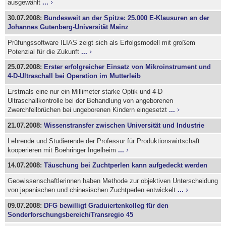
ausgewählt
...
30.07.2008:
Bundesweit an der Spitze: 25.000 E-Klausuren an der
Johannes Gutenberg-Universität Mainz
Prüfungssoftware ILIAS zeigt sich als Erfolgsmodell mit großem
Potenzial für die Zukunft
...
25.07.2008:
Erster erfolgreicher Einsatz von Mikroinstrument und
4-D-Ultraschall bei Operation im Mutterleib
Erstmals eine nur ein Millimeter starke Optik und 4-D
Ultraschallkontrolle bei der Behandlung von angeborenen
Zwerchfellbrüchen bei ungeborenen Kindern eingesetzt
...
21.07.2008:
Wissenstransfer zwischen Universität und Industrie
Lehrende und Studierende der Professur für Produktionswirtschaft
kooperieren mit Boehringer Ingelheim
...
14.07.2008:
Täuschung bei Zuchtperlen kann aufgedeckt werden
Geowissenschaftlerinnen haben Methode zur objektiven Unterscheidung
von japanischen und chinesischen Zuchtperlen entwickelt
...
09.07.2008:
DFG bewilligt Graduiertenkolleg für den
Sonderforschungsbereich/Transregio 45