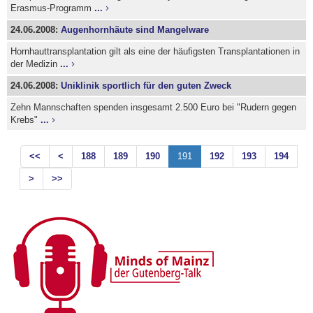
Erasmus-Programm
...
24.06.2008:
Augenhornhäute sind Mangelware
Hornhauttransplantation gilt als eine der häufigsten Transplantationen in
der Medizin
...
24.06.2008:
Uniklinik sportlich für den guten Zweck
Zehn Mannschaften spenden insgesamt 2.500 Euro bei "Rudern gegen
Krebs"
...
<<
<
188
189
190
191
192
193
194
>
>>