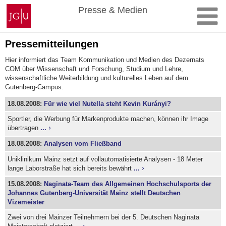
Zum
Johannes
Presse & Medien
Inhalt
Gutenberg-
springen
Universität
Mainz
Pressemitteilungen
Hier informiert das Team Kommunikation und Medien des Dezernats
COM über Wissenschaft und Forschung, Studium und Lehre,
wissenschaftliche Weiterbildung und kulturelles Leben auf dem
Gutenberg-Campus.
18.08.2008:
Für wie viel Nutella steht Kevin Kurányi?
Sportler, die Werbung für Markenprodukte machen, können ihr Image
übertragen
...
18.08.2008:
Analysen vom Fließband
Uniklinikum Mainz setzt auf vollautomatisierte Analysen - 18 Meter
lange Laborstraße hat sich bereits bewährt
...
15.08.2008:
Naginata-Team des Allgemeinen Hochschulsports der
Johannes Gutenberg-Universität Mainz stellt Deutschen
Vizemeister
Zwei von drei Mainzer Teilnehmern bei der 5. Deutschen Naginata