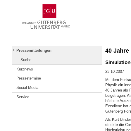
Zum
Johannes
Inhalt
Gutenberg-
springen
Universität
Mainz
40 Jahre 
Pressemitteilungen
Suche
Simulation
Kurznews
23.10.2007
Pressetermine
Mit dem Fortsc
Physik ein inno
Social Media
40 Jahren als 
beigetragen. Al
Service
höchste Auszei
Exzellenz hat 
Gutenberg Fors
Als Kurt Binde
steckte die Co
Höchstleistung