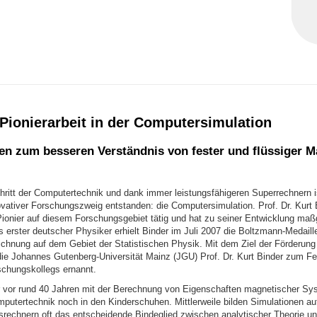
Pionierarbeit in der Computersimulation
en zum besseren Verständnis von fester und flüssiger M
hritt der Computertechnik und dank immer leistungsfähigeren Superrechnern is
vativer Forschungszweig entstanden: die Computersimulation. Prof. Dr. Kurt B
Pionier auf diesem Forschungsgebiet tätig und hat zu seiner Entwicklung maß
s erster deutscher Physiker erhielt Binder im Juli 2007 die Boltzmann-Medaille
chnung auf dem Gebiet der Statistischen Physik. Mit dem Ziel der Förderung i
die Johannes Gutenberg-Universität Mainz (JGU) Prof. Dr. Kurt Binder zum Fe
chungskollegs ernannt.
r vor rund 40 Jahren mit der Berechnung von Eigenschaften magnetischer S
mputertechnik noch in den Kinderschuhen. Mittlerweile bilden Simulationen a
srechnern oft das entscheidende Bindeglied zwischen analytischer Theorie u