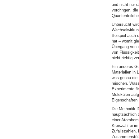
und nicht nur 
vordringen, di
Quantenteilchen
Untersucht wird
Wechselwirkung
Beispiel auch 
hat – womit gl
Übergang von de
von Flüssigkei
nicht richtig ve
Ein anderes Geb
Materialien in
was genau die L
mischen, Wasse
Experimente fin
Molekülen aufg
Eigenschaften 
Die Methodik f
hauptsächlich 
einer Atombomb
Kreiszahl pi i
Zufallszahlen, 
Zusammenstöße 