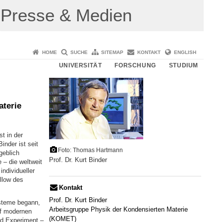
Presse & Medien
HOME
SUCHE
SITEMAP
KONTAKT
ENGLISH
UNIVERSITÄT
FORSCHUNG
STUDIUM
aterie
t in der
inder ist seit
Foto: Thomas Hartmann
geblich
Prof. Dr. Kurt Binder
 – die weltweit
ndividueller
llow des
Kontakt
Prof. Dr. Kurt Binder
ysteme begann,
Arbeitsgruppe Physik der Kondensierten Materie
uf modernen
(KOMET)
nd Experiment –