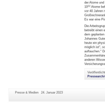
der Atome und 
22
10
Atome befi
vor 40 Jahren 
Großrechneranla
Es war eine Pio
Die Arbeitsgrup
betreibt einen 
dem geplanten 
Johannes Guten
heute ein phys
möglich ist", 
auftauchen." Da
Zusammenhänge 
anderen Wissen
Versicherungss
Veröffentlic
Pressearchi
Zusätzliche
Seiten-
Letzte
Presse & Medien
24. Januar 2023
Informationen
Name:
Aktualisierung:
zu