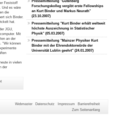
Pressemitteilung "Gutenberg
er Feststoff
Forschungskolleg vergibt erste Fellowships
. Und es wäre
an Kurt Binder und Markus Neurath"
en die
(23.10.2007)
ert sich Binder.
ckelt hat.
Pressemitteilung "Kurt Binder erhält weltweit
höchste Auszeichnung in Statistischer
 der JGU,
Physik" (05.03.2007)
rcomputer. Mit
ten an der
Pressemitteilung "Mainzer Physiker Kurt
n. "Wir können
Binder mit der Ehrendoktorwürde der
Experimente
Universität Lublin geehrt" (24.01.2007)
ften
eute in vielen
n der
et
Webmaster
Datenschutz
Impressum
Barrierefreiheit
Zum Seitenanfang