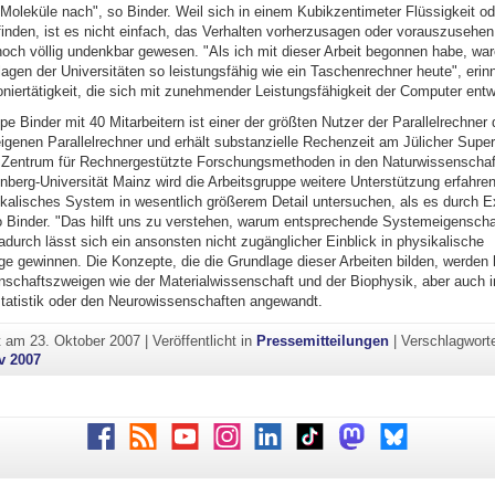
Moleküle nach", so Binder. Weil sich in einem Kubikzentimeter Flüssigkeit od
nden, ist es nicht einfach, das Verhalten vorherzusagen oder vorauszusehen
noch völlig undenkbar gewesen. "Als ich mit dieser Arbeit begonnen habe, war
gen der Universitäten so leistungsfähig wie ein Taschenrechner heute", erinn
niertätigkeit, die sich mit zunehmender Leistungsfähigkeit der Computer entwi
pe Binder mit 40 Mitarbeitern ist einer der größten Nutzer der Parallelrechner
eigenen Parallelrechner und erhält substanzielle Rechenzeit am Jülicher Supe
Zentrum für Rechnergestützte Forschungsmethoden in den Naturwissenschaf
berg-Universität Mainz wird die Arbeitsgruppe weitere Unterstützung erfahre
ikalisches System in wesentlich größerem Detail untersuchen, als es durch 
so Binder. "Das hilft uns zu verstehen, warum entsprechende Systemeigenscha
durch lässt sich ein ansonsten nicht zugänglicher Einblick in physikalische
gewinnen. Die Konzepte, die die Grundlage dieser Arbeiten bilden, werden h
schaftszweigen wie der Materialwissenschaft und der Biophysik, aber auch i
tatistik oder den Neurowissenschaften angewandt.
ht am
23. Oktober 2007
|
Veröffentlicht in
Pressemitteilungen
|
Verschlagwort
v 2007
Facebook
RSS
Youtube
Instagram
LinkedIn
TikTok
Mastodon
Bluesky