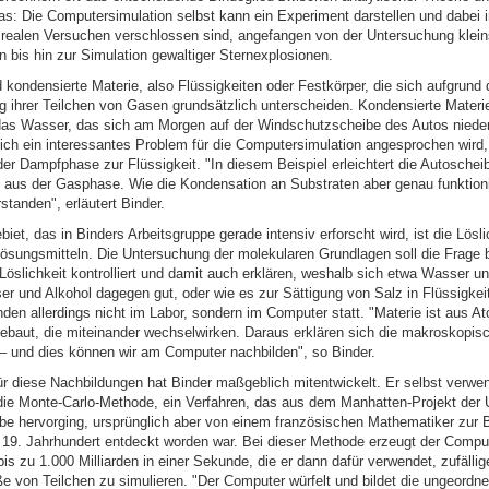
das: Die Computersimulation selbst kann ein Experiment darstellen und dabei
e realen Versuchen verschlossen sind, angefangen von der Untersuchung klein
 bis hin zur Simulation gewaltiger Sternexplosionen.
 kondensierte Materie, also Flüssigkeiten oder Festkörper, die sich aufgrund 
 ihrer Teilchen von Gasen grundsätzlich unterscheiden. Kondensierte Materi
das Wasser, das sich am Morgen auf der Windschutzscheibe des Autos niede
eich ein interessantes Problem für die Computersimulation angesprochen wird,
r Dampfphase zur Flüssigkeit. "In diesem Beispiel erleichtert die Autoscheib
t aus der Gasphase. Wie die Kondensation an Substraten aber genau funktionie
rstanden", erläutert Binder.
iet, das in Binders Arbeitsgruppe gerade intensiv erforscht wird, ist die Lösli
 Lösungsmitteln. Die Untersuchung der molekularen Grundlagen soll die Frage 
öslichkeit kontrolliert und damit auch erklären, weshalb sich etwa Wasser un
r und Alkohol dagegen gut, oder wie es zur Sättigung von Salz in Flüssigke
den allerdings nicht im Labor, sondern im Computer statt. "Materie ist aus 
ebaut, die miteinander wechselwirken. Daraus erklären sich die makroskopis
– und dies können wir am Computer nachbilden", so Binder.
ür diese Nachbildungen hat Binder maßgeblich mitentwickelt. Er selbst verwe
die Monte-Carlo-Methode, ein Verfahren, das aus dem Manhatten-Projekt de
e hervorging, ursprünglich aber von einem französischen Mathematiker zur 
m 19. Jahrhundert entdeckt worden war. Bei dieser Methode erzeugt der Compu
bis zu 1.000 Milliarden in einer Sekunde, die er dann dafür verwendet, zufällig
von Teilchen zu simulieren. "Der Computer würfelt und bildet die ungeord