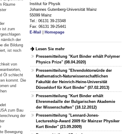
Institut für Physik
 in Räume
Johannes Gutenberg-Universität Mainz
ster
55099 Mainz
Tel.: 06131 39-23348
der
Fax: 06131 39-25441
e ist zum
E-Mail
|
Homepage
rgeschlagen
 nämlich der
e die Bildung
Lesen Sie mehr
rt, ist noch
Pressemitteilung "Kurt Binder erhält Polymer
Physics Prize" (08.04.2020)
chkeit von
beantworten,
Pressemitteilung "Ehrendoktorwürde der
d Öl schlecht
Mathematisch-Naturwissenschaftlichen
iten kommt. Die
Fakultät der Heinrich-Heine-Universität
Atomen und
Düsseldorf für Kurt Binder" (07.02.2013)
chen
Pressemitteilung "Kurt Binder erhält
Ehrenmedaille der Bulgarischen Akademie
ndet
der Wissenschaften" (18.12.2012)
r USA zum Bau
Pressemitteilung "Lennard-Jones-
Berechnung der
Lectureship-Award 2009 für Mainzer Physiker
ter
e
Kurt Binder" (23.09.2009)
nete Bewegung