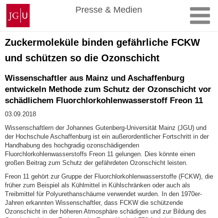
Zum
Johannes
Presse & Medien
Inhalt
Gutenberg-
springen
Universität
Mainz
Zuckermoleküle binden gefährliche FCKW
und schützen so die Ozonschicht
Wissenschaftler aus Mainz und Aschaffenburg
entwickeln Methode zum Schutz der Ozonschicht vor
schädlichem Fluorchlorkohlenwasserstoff Freon 11
03.09.2018
Wissenschaftlern der Johannes Gutenberg-Universität Mainz (JGU) und
der Hochschule Aschaffenburg ist ein außerordentlicher Fortschritt in der
Handhabung des hochgradig ozonschädigenden
Fluorchlorkohlenwasserstoffs Freon 11 gelungen. Dies könnte einen
großen Beitrag zum Schutz der gefährdeten Ozonschicht leisten.
Freon 11 gehört zur Gruppe der Fluorchlorkohlenwasserstoffe (FCKW), die
früher zum Beispiel als Kühlmittel in Kühlschränken oder auch als
Treibmittel für Polyurethanschäume verwendet wurden. In den 1970er-
Jahren erkannten Wissenschaftler, dass FCKW die schützende
Ozonschicht in der höheren Atmosphäre schädigen und zur Bildung des