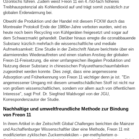
Ozonlochs führen. Zudem weist Freon 11 ein 4.750-fach höheres
Treibhauspotenzial als Kohlendioxid auf und trägt somit zusätzlich zur
globalen Erderwärmung bei.
Obwohl die Produktion und der Handel mit diesem FCKW durch das
Montrealer Protokoll Ende der 1980er-Jahre verboten wurden, wird es
heute noch beim Recycling von Kühlgeräten freigesetzt und sogar auf
dem Schwarzmarkt gehandelt. Darüber hinaus erregte die ozonabbauende
Substanz kürzlich mehrfach die wissenschaftliche und mediale
Aufmerksamkeit: Eine Studie in der Zeitschrift
Nature
berichtete über ein
alarmierendes Wiederauftreten und einen starken Anstieg der globalen
Freon-11-Freisetzung, die einer umfangreichen illegalen Produktion und
Nutzung dieser Substanz in chinesischen Polyurethanschaumfabriken
zugeordnet werden konnte. Dies zeigt, dass eine angemessene
Adsorption und Früherkennung von Freon 11 wichtiger denn je ist. "Ein
angemessener Umgang mit diesem umweltschädlichen Stoff ist nicht nur
von großem wissenschaftlichen, sondern vor allem auch von öffentlichem
Interesse", sagt Prof. Dr. Siegfried Waldvogel von der JGU,
Korrespondenzautor der Studie.
Nachhaltige und umweltfreundliche Methode zur Bindung
von Freon 11
In ihrem Artikel in der Zeitschrift
Global Challenges
berichten die Mainzer
und Aschaffenburger Wissenschaftler über eine Methode, Freon 11 mit
modifizierten zyklischen Zuckermolekülen – per-methyliertem α-