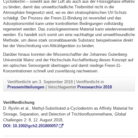
Cyclodextrin – sowohl aus der Luft als auch aus der Flüssigphase effektiv
zu binden, damit das umweltschädliche Treibmittel nicht in die
Atmosphäre freigesetzt wird, wo es den stratosphärischen UV-Schutz
schädigt. Der Prozess der Freon-11-Bindung ist reversibel und das
Adsorptionsmittel kann unter kontrollierten Bedingungen vollständig
regeneriert werden. Das zurückgewonnene Material kann wiederverwendet
werden. Es handelt sich somit um eine nachhaltige und umweltfreundliche
Methode, um diese stark ozonabbauende Substanz beispielsweise direkt
bei der Verschrottung von Altkühlgeräten zu binden.
Darüber hinaus konnten die Wissenschaftler der Johannes Gutenberg-
Universität Mainz und der Hochschule Aschaffenburg dieses Konzept auf
ein optisches Sensorgerät übertragen und damit niedrige Freon-11-
Konzentrationen schnell und zuverlässig nachweisen.
Veröffentlicht am
3. September 2018
|
Veröffentlicht in
Pressemitteilungen
|
Verschlagwortet
Pressearchiv 2018
Veröffentlichung
D. Ryvlin et al., Methyl‐Substituted α‐Cyclodextrin as Affinity Material for
Storage, Separation, and Detection of Trichlorofluoromethane,
Global
Challenges
2: 8, 12. August 2018,
DOI: 10.1002/gch2.201800057