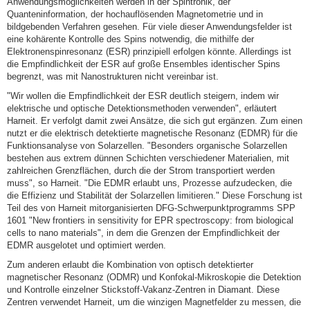
Anwendungsmöglichkeiten werden in der Spintronik, der
Quanteninformation, der hochauflösenden Magnetometrie und in
bildgebenden Verfahren gesehen. Für viele dieser Anwendungsfelder ist
eine kohärente Kontrolle des Spins notwendig, die mithilfe der
Elektronenspinresonanz (ESR) prinzipiell erfolgen könnte. Allerdings ist
die Empfindlichkeit der ESR auf große Ensembles identischer Spins
begrenzt, was mit Nanostrukturen nicht vereinbar ist.
"Wir wollen die Empfindlichkeit der ESR deutlich steigern, indem wir
elektrische und optische Detektionsmethoden verwenden", erläutert
Harneit. Er verfolgt damit zwei Ansätze, die sich gut ergänzen. Zum einen
nutzt er die elektrisch detektierte magnetische Resonanz (EDMR) für die
Funktionsanalyse von Solarzellen. "Besonders organische Solarzellen
bestehen aus extrem dünnen Schichten verschiedener Materialien, mit
zahlreichen Grenzflächen, durch die der Strom transportiert werden
muss", so Harneit. "Die EDMR erlaubt uns, Prozesse aufzudecken, die
die Effizienz und Stabilität der Solarzellen limitieren." Diese Forschung ist
Teil des von Harneit mitorganisierten DFG-Schwerpunktprogramms SPP
1601 "New frontiers in sensitivity for EPR spectroscopy: from biological
cells to nano materials", in dem die Grenzen der Empfindlichkeit der
EDMR ausgelotet und optimiert werden.
Zum anderen erlaubt die Kombination von optisch detektierter
magnetischer Resonanz (ODMR) und Konfokal-Mikroskopie die Detektion
und Kontrolle einzelner Stickstoff-Vakanz-Zentren in Diamant. Diese
Zentren verwendet Harneit, um die winzigen Magnetfelder zu messen, die