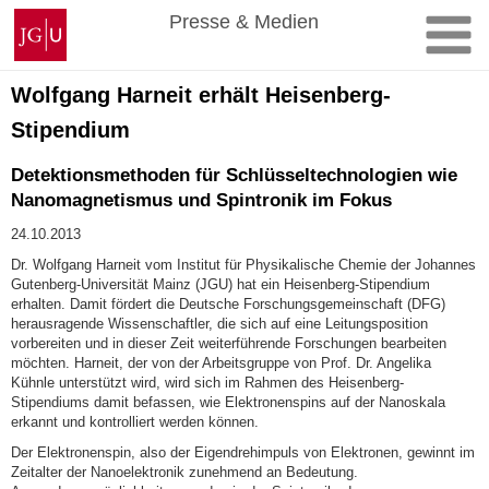
Zum
Johannes
Presse & Medien
Inhalt
Gutenberg-
springen
Universität
Mainz
Wolfgang Harneit erhält Heisenberg-
Stipendium
Detektionsmethoden für Schlüsseltechnologien wie
Nanomagnetismus und Spintronik im Fokus
24.10.2013
Dr. Wolfgang Harneit vom Institut für Physikalische Chemie der Johannes
Gutenberg-Universität Mainz (JGU) hat ein Heisenberg-Stipendium
erhalten. Damit fördert die Deutsche Forschungsgemeinschaft (DFG)
herausragende Wissenschaftler, die sich auf eine Leitungsposition
vorbereiten und in dieser Zeit weiterführende Forschungen bearbeiten
möchten. Harneit, der von der Arbeitsgruppe von Prof. Dr. Angelika
Kühnle unterstützt wird, wird sich im Rahmen des Heisenberg-
Stipendiums damit befassen, wie Elektronenspins auf der Nanoskala
erkannt und kontrolliert werden können.
Der Elektronenspin, also der Eigendrehimpuls von Elektronen, gewinnt im
Zeitalter der Nanoelektronik zunehmend an Bedeutung.