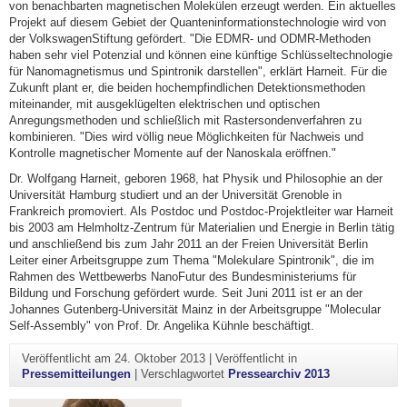
von benachbarten magnetischen Molekülen erzeugt werden. Ein aktuelles
Projekt auf diesem Gebiet der Quanteninformationstechnologie wird von
der VolkswagenStiftung gefördert. "Die EDMR- und ODMR-Methoden
haben sehr viel Potenzial und können eine künftige Schlüsseltechnologie
für Nanomagnetismus und Spintronik darstellen", erklärt Harneit. Für die
Zukunft plant er, die beiden hochempfindlichen Detektionsmethoden
miteinander, mit ausgeklügelten elektrischen und optischen
Anregungsmethoden und schließlich mit Rastersondenverfahren zu
kombinieren. "Dies wird völlig neue Möglichkeiten für Nachweis und
Kontrolle magnetischer Momente auf der Nanoskala eröffnen."
Dr. Wolfgang Harneit, geboren 1968, hat Physik und Philosophie an der
Universität Hamburg studiert und an der Universität Grenoble in
Frankreich promoviert. Als Postdoc und Postdoc-Projektleiter war Harneit
bis 2003 am Helmholtz-Zentrum für Materialien und Energie in Berlin tätig
und anschließend bis zum Jahr 2011 an der Freien Universität Berlin
Leiter einer Arbeitsgruppe zum Thema "Molekulare Spintronik", die im
Rahmen des Wettbewerbs NanoFutur des Bundesministeriums für
Bildung und Forschung gefördert wurde. Seit Juni 2011 ist er an der
Johannes Gutenberg-Universität Mainz in der Arbeitsgruppe "Molecular
Self-Assembly" von Prof. Dr. Angelika Kühnle beschäftigt.
Veröffentlicht am
24. Oktober 2013
|
Veröffentlicht in
Pressemitteilungen
|
Verschlagwortet
Pressearchiv 2013