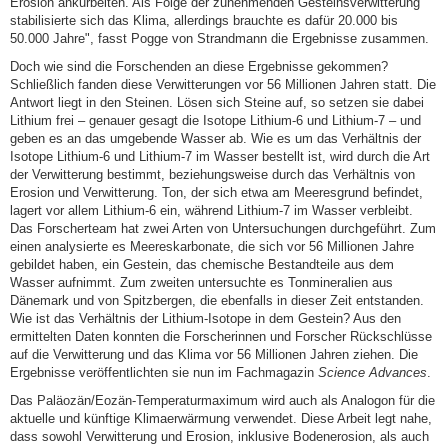
Erosion ankurbelten. Als Folge der zunehmenden Gesteinsverwitterung
stabilisierte sich das Klima, allerdings brauchte es dafür 20.000 bis
50.000 Jahre", fasst Pogge von Strandmann die Ergebnisse zusammen.
Doch wie sind die Forschenden an diese Ergebnisse gekommen?
Schließlich fanden diese Verwitterungen vor 56 Millionen Jahren statt. Die
Antwort liegt in den Steinen. Lösen sich Steine auf, so setzen sie dabei
Lithium frei – genauer gesagt die Isotope Lithium-6 und Lithium-7 – und
geben es an das umgebende Wasser ab. Wie es um das Verhältnis der
Isotope Lithium-6 und Lithium-7 im Wasser bestellt ist, wird durch die Art
der Verwitterung bestimmt, beziehungsweise durch das Verhältnis von
Erosion und Verwitterung. Ton, der sich etwa am Meeresgrund befindet,
lagert vor allem Lithium-6 ein, während Lithium-7 im Wasser verbleibt.
Das Forscherteam hat zwei Arten von Untersuchungen durchgeführt. Zum
einen analysierte es Meereskarbonate, die sich vor 56 Millionen Jahre
gebildet haben, ein Gestein, das chemische Bestandteile aus dem
Wasser aufnimmt. Zum zweiten untersuchte es Tonmineralien aus
Dänemark und von Spitzbergen, die ebenfalls in dieser Zeit entstanden.
Wie ist das Verhältnis der Lithium-Isotope in dem Gestein? Aus den
ermittelten Daten konnten die Forscherinnen und Forscher Rückschlüsse
auf die Verwitterung und das Klima vor 56 Millionen Jahren ziehen. Die
Ergebnisse veröffentlichten sie nun im Fachmagazin
Science Advances
.
Das Paläozän/Eozän-Temperaturmaximum wird auch als Analogon für die
aktuelle und künftige Klimaerwärmung verwendet. Diese Arbeit legt nahe,
dass sowohl Verwitterung und Erosion, inklusive Bodenerosion, als auch