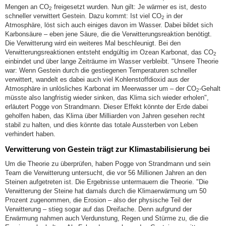
Mengen an CO
freigesetzt wurden. Nun gilt: Je wärmer es ist, desto
2
schneller verwittert Gestein. Dazu kommt: Ist viel CO
in der
2
Atmosphäre, löst sich auch einiges davon im Wasser. Dabei bildet sich
Karbonsäure – eben jene Säure, die die Verwitterungsreaktion benötigt.
Die Verwitterung wird ein weiteres Mal beschleunigt. Bei den
Verwitterungsreaktionen entsteht endgültig im Ozean Karbonat, das CO
2
einbindet und über lange Zeiträume im Wasser verbleibt. "Unsere Theorie
war: Wenn Gestein durch die gestiegenen Temperaturen schneller
verwittert, wandelt es dabei auch viel Kohlenstoffdioxid aus der
Atmosphäre in unlösliches Karbonat im Meerwasser um – der CO
-Gehalt
2
müsste also langfristig wieder sinken, das Klima sich wieder erholen",
erläutert Pogge von Strandmann. Dieser Effekt könnte der Erde dabei
geholfen haben, das Klima über Milliarden von Jahren gesehen recht
stabil zu halten, und dies könnte das totale Aussterben von Leben
verhindert haben.
Verwitterung von Gestein trägt zur Klimastabilisierung bei
Um die Theorie zu überprüfen, haben Pogge von Strandmann und sein
Team die Verwitterung untersucht, die vor 56 Millionen Jahren an den
Steinen aufgetreten ist. Die Ergebnisse untermauern die Theorie. "Die
Verwitterung der Steine hat damals durch die Klimaerwärmung um 50
Prozent zugenommen, die Erosion – also der physische Teil der
Verwitterung – stieg sogar auf das Dreifache. Denn aufgrund der
Erwärmung nahmen auch Verdunstung, Regen und Stürme zu, die die