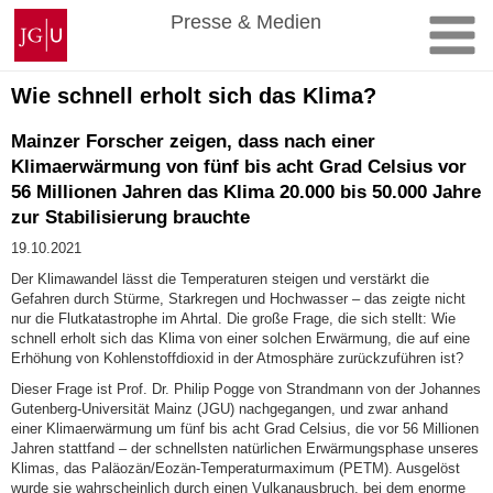
Zum
Johannes
Presse & Medien
Inhalt
Gutenberg-
springen
Universität
Mainz
Wie schnell erholt sich das Klima?
Mainzer Forscher zeigen, dass nach einer
Klimaerwärmung von fünf bis acht Grad Celsius vor
56 Millionen Jahren das Klima 20.000 bis 50.000 Jahre
zur Stabilisierung brauchte
19.10.2021
Der Klimawandel lässt die Temperaturen steigen und verstärkt die
Gefahren durch Stürme, Starkregen und Hochwasser – das zeigte nicht
nur die Flutkatastrophe im Ahrtal. Die große Frage, die sich stellt: Wie
schnell erholt sich das Klima von einer solchen Erwärmung, die auf eine
Erhöhung von Kohlenstoffdioxid in der Atmosphäre zurückzuführen ist?
Dieser Frage ist Prof. Dr. Philip Pogge von Strandmann von der Johannes
Gutenberg-Universität Mainz (JGU) nachgegangen, und zwar anhand
einer Klimaerwärmung um fünf bis acht Grad Celsius, die vor 56 Millionen
Jahren stattfand – der schnellsten natürlichen Erwärmungsphase unseres
Klimas, das Paläozän/Eozän-Temperaturmaximum (PETM). Ausgelöst
wurde sie wahrscheinlich durch einen Vulkanausbruch, bei dem enorme