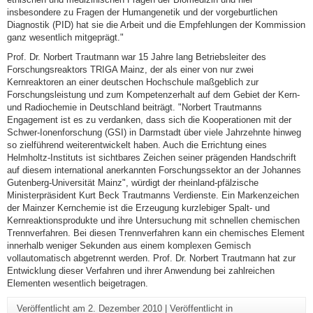
insbesondere zu Fragen der Humangenetik und der vorgeburtlichen
Diagnostik (PID) hat sie die Arbeit und die Empfehlungen der Kommission
ganz wesentlich mitgeprägt."
Prof. Dr. Norbert Trautmann war 15 Jahre lang Betriebsleiter des
Forschungsreaktors TRIGA Mainz, der als einer von nur zwei
Kernreaktoren an einer deutschen Hochschule maßgeblich zur
Forschungsleistung und zum Kompetenzerhalt auf dem Gebiet der Kern-
und Radiochemie in Deutschland beiträgt. "Norbert Trautmanns
Engagement ist es zu verdanken, dass sich die Kooperationen mit der
Schwer-Ionenforschung (GSI) in Darmstadt über viele Jahrzehnte hinweg
so zielführend weiterentwickelt haben. Auch die Errichtung eines
Helmholtz-Instituts ist sichtbares Zeichen seiner prägenden Handschrift
auf diesem international anerkannten Forschungssektor an der Johannes
Gutenberg-Universität Mainz", würdigt der rheinland-pfälzische
Ministerpräsident Kurt Beck Trautmanns Verdienste. Ein Markenzeichen
der Mainzer Kernchemie ist die Erzeugung kurzlebiger Spalt- und
Kernreaktionsprodukte und ihre Untersuchung mit schnellen chemischen
Trennverfahren. Bei diesen Trennverfahren kann ein chemisches Element
innerhalb weniger Sekunden aus einem komplexen Gemisch
vollautomatisch abgetrennt werden. Prof. Dr. Norbert Trautmann hat zur
Entwicklung dieser Verfahren und ihrer Anwendung bei zahlreichen
Elementen wesentlich beigetragen.
Veröffentlicht am
2. Dezember 2010
|
Veröffentlicht in