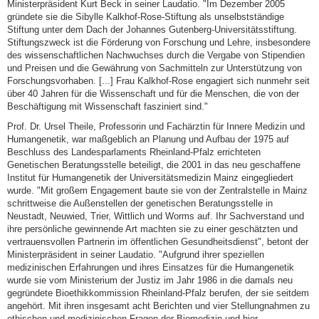
Ministerpräsident Kurt Beck in seiner Laudatio. "Im Dezember 2005
gründete sie die Sibylle Kalkhof-Rose-Stiftung als unselbstständige
Stiftung unter dem Dach der Johannes Gutenberg-Universitätsstiftung.
Stiftungszweck ist die Förderung von Forschung und Lehre, insbesondere
des wissenschaftlichen Nachwuchses durch die Vergabe von Stipendien
und Preisen und die Gewährung von Sachmitteln zur Unterstützung von
Forschungsvorhaben. [...] Frau Kalkhof-Rose engagiert sich nunmehr seit
über 40 Jahren für die Wissenschaft und für die Menschen, die von der
Beschäftigung mit Wissenschaft fasziniert sind."
Prof. Dr. Ursel Theile, Professorin und Fachärztin für Innere Medizin und
Humangenetik, war maßgeblich an Planung und Aufbau der 1975 auf
Beschluss des Landesparlaments Rheinland-Pfalz errichteten
Genetischen Beratungsstelle beteiligt, die 2001 in das neu geschaffene
Institut für Humangenetik der Universitätsmedizin Mainz eingegliedert
wurde. "Mit großem Engagement baute sie von der Zentralstelle in Mainz
schrittweise die Außenstellen der genetischen Beratungsstelle in
Neustadt, Neuwied, Trier, Wittlich und Worms auf. Ihr Sachverstand und
ihre persönliche gewinnende Art machten sie zu einer geschätzten und
vertrauensvollen Partnerin im öffentlichen Gesundheitsdienst", betont der
Ministerpräsident in seiner Laudatio. "Aufgrund ihrer speziellen
medizinischen Erfahrungen und ihres Einsatzes für die Humangenetik
wurde sie vom Ministerium der Justiz im Jahr 1986 in die damals neu
gegründete Bioethikkommission Rheinland-Pfalz berufen, der sie seitdem
angehört. Mit ihren insgesamt acht Berichten und vier Stellungnahmen zu
ethischen und medizinischen Fragen der Biomedizin und hier