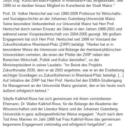
Jurys sog. 'Kunst-am-Bau-Projekte' in Rheinland-Pfalz eingebunden. Seit
1999 ist er darüber hinaus Mitglied im Kunstbeirat der Stadt Mainz."
Prof. Dr. Volker Hentschel war von 1980-2009 Professor für Wirtschafts-
und Sozialgeschichte an der Johannes Gutenberg-Universität Mainz.
Seine besondere Verbundenheit zur Universität Mainz hat Herr Prof.
Hentschel durch seinen Einsatz als Dekan in den Jahren 1988-2001 und
während seiner Vizepräsidentschaft von 2004-2005 gezeigt. Mit großem
Engagement hat sich Herr Prof. Hentschel seit 1999 im Vorstand der
Zukunftsinitiative Rheinland-Pfalz (ZIRP) betätigt. "Hierbei hat er in
besonderer Weise die Interessen und Belange der rheinland-pfälzischen
Universitäten vertreten, die einen der Pfeiler der ZIRP neben den
Bereichen Wirtschaft, Politik und Kultur darstellen", so der
Ministerpräsident in seiner Laudatio. "Im Beirat des Projekts
Zukunftsradar 2030, dem er ab 2003 angehörte, war er an der Erarbeitung
wichtiger Grundlagen zu Zukunftsthemen in Rheinland-Pfalz beteiligt. [...]
Auf Initiative der ZIRP hat Herr Prof. Hentschel den EMBA-Studiengang
für Management an der Universität Mainz gestartet, den er bis heute noch
äußerst erfolgreich betreut."
Sibylle Kalkhof-Rose hat sich gemeinsam mit ihrem verstorbenen
Ehemann, Dr. Walter Kalkhof-Rose, für die Belange der Akademie der
Wissenschaften und der Literatur Mainz und der Johannes Gutenberg-
Universität in ganz außergewöhnlicher Weise engagiert. "Auch nach dem
Tod ihres Mannes im Jahr 1988 hat Frau Kalkhof-Rose das gemeinsam
begonnene Engagement zielstrebig und erfolgreich fortgeführt", so