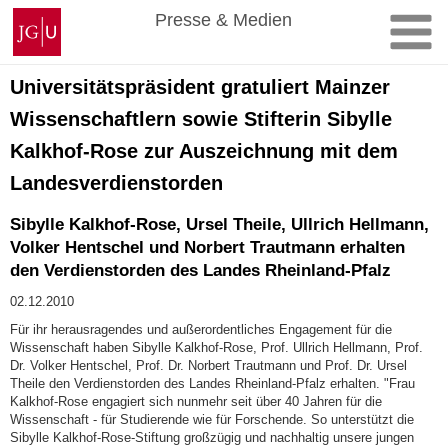
Zum
Johannes
Presse & Medien
Inhalt
Gutenberg-
springen
Universität
Mainz
Universitätspräsident gratuliert Mainzer
Wissenschaftlern sowie Stifterin Sibylle
Kalkhof-Rose zur Auszeichnung mit dem
Landesverdienstorden
Sibylle Kalkhof-Rose, Ursel Theile, Ullrich Hellmann,
Volker Hentschel und Norbert Trautmann erhalten
den Verdienstorden des Landes Rheinland-Pfalz
02.12.2010
Für ihr herausragendes und außerordentliches Engagement für die
Wissenschaft haben Sibylle Kalkhof-Rose, Prof. Ullrich Hellmann, Prof.
Dr. Volker Hentschel, Prof. Dr. Norbert Trautmann und Prof. Dr. Ursel
Theile den Verdienstorden des Landes Rheinland-Pfalz erhalten. "Frau
Kalkhof-Rose engagiert sich nunmehr seit über 40 Jahren für die
Wissenschaft - für Studierende wie für Forschende. So unterstützt die
Sibylle Kalkhof-Rose-Stiftung großzügig und nachhaltig unsere jungen