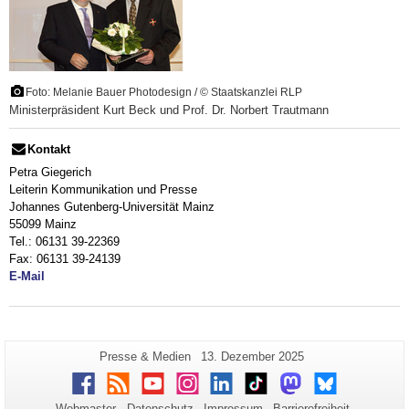
Foto: Melanie Bauer Photodesign / © Staatskanzlei RLP
Ministerpräsident Kurt Beck und Prof. Dr. Norbert Trautmann
Kontakt
Petra Giegerich
Leiterin Kommunikation und Presse
Johannes Gutenberg-Universität Mainz
55099 Mainz
Tel.: 06131 39-22369
Fax: 06131 39-24139
E-Mail
Zusätzliche
Seiten-
Letzte
Presse & Medien
13. Dezember 2025
Name:
Aktualisierung:
Informationen
Facebook
RSS
Youtube
Instagram
LinkedIn
TikTok
Mastodon
Bluesky
zu
Webmaster
Datenschutz
Impressum
Barrierefreiheit