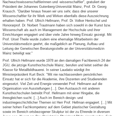
Nachwuchswissenschaftlerinnen und -wissenschaftler", gratuliert der
Präsident der Johannes Gutenberg-Universität Mainz, Prof. Dr. Georg
Krausch. "Darüber hinaus freuen wir uns sehr, dass drei unserer
Wissenschaftler für ihr Werk und Wirken ebenfalls diese Auszeichnung
erhalten haben. Prof. Ullrich Hellmann, Prof. Dr. Volker Hentschel und
Honorarprof. Dr. Norbert Trautmann haben sich sowohl in der Kunst bzw.
Wissenschaft als auch im Management der Hochschule und ihrer
Einrichtungen engagiert und über viele Jahre hinweg Einsatz gezeigt. Mit
Prof. Ursel Theile wurde zudem eine ehemalige Mitarbeiterin der
Universitätsmedizin geehrt, die maßgeblich an Planung, Aufbau und
Leitung der Genetischen Beratungsstelle an der Universitätsmedizin
Mainz beteiligt war."
Prof. Ullrich Hellmann wurde 1978 an den damaligen Fachbereich 24 der
JGU, die jetzige Kunsthochschule Mainz, berufen und leitet seither die
Klasse für Metallbildhauerei. In seiner Laudatio würdigt ihn
Ministerpräsident Kurt Beck: "Mit nie nachlassendem persönlichen
Einsatz hat er sich für die Akademie, ihre Dozenten und Studierenden
eingesetzt. Viel Zeit und Energie verwendet Prof. Hellmann auf die
Organisation von Ausstellungen [...]. Den Austausch mit anderen
Kunsthochschulen betreibt Prof. Hellmann mit einer Hingabe, die
ihresgleichen sucht. [...] Auch im Bereich design- und
industriegeschichtlicher Themen ist Herr Prof. Hellman engagiert. [...] Mit
seiner hohen Fachkompetenz auf dem Gebiet plastischer Gestaltung
sowie im Bereich ortsbezogener Skulptur ist der zu Ehrende in diversen