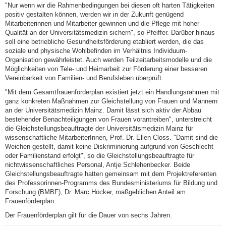
"Nur wenn wir die Rahmenbedingungen bei diesen oft harten Tätigkeiten
positiv gestalten können, werden wir in der Zukunft genügend
Mitarbeiterinnen und Mitarbeiter gewinnen und die Pflege mit hoher
Qualität an der Universitätsmedizin sichern", so Pfeiffer. Darüber hinaus
soll eine betriebliche Gesundheitsförderung etabliert werden, die das
soziale und physische Wohlbefinden im Verhältnis Individuum-
Organisation gewährleistet. Auch werden Teilzeitarbeitsmodelle und die
Möglichkeiten von Tele- und Heimarbeit zur Förderung einer besseren
Vereinbarkeit von Familien- und Berufsleben überprüft.
"Mit dem Gesamtfrauenförderplan existiert jetzt ein Handlungsrahmen mit
ganz konkreten Maßnahmen zur Gleichstellung von Frauen und Männern
an der Universitätsmedizin Mainz. Damit lässt sich aktiv der Abbau
bestehender Benachteiligungen von Frauen vorantreiben", unterstreicht
die Gleichstellungsbeauftragte der Universitätsmedizin Mainz für
wissenschaftliche MitarbeiterInnen, Prof. Dr. Ellen Closs. "Damit sind die
Weichen gestellt, damit keine Diskriminierung aufgrund von Geschlecht
oder Familienstand erfolgt", so die Gleichstellungsbeauftragte für
nichtwissenschaftliches Personal, Antje Schlehenbecker. Beide
Gleichstellungsbeauftragte hatten gemeinsam mit dem Projektreferenten
des Professorinnen-Programms des Bundesministeriums für Bildung und
Forschung (BMBF), Dr. Marc Höcker, maßgeblichen Anteil am
Frauenförderplan.
Der Frauenförderplan gilt für die Dauer von sechs Jahren.