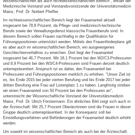
wissenschaftlichen als auch nichtwissenschaftlichen Bereich", erklärt der
Medizinische Vorstand und Vorstandsvorsitzende der Universitätsmedizin
Mainz, Prof. Dr. Norbert Pfeiffer.
Im nichtwissenschaftlichen Bereich liegt der Frauenanteil aktuell
insgesamt bei 78,8 Prozent, da Pflege- und medizinisch-technische
Berufe sowie der Verwaltungsdienst klassische Frauenberufe sind. In
diesem Bereich sollen Frauen nachhaltig in der Qualifikation für
Führungspositionen unterstützt werden. Mittels des Frauenförderplans gilt
es aber auch im wissenschaftlichen Bereich, ein ausgewogenes
Geschlechterverhältnis zu erreichen. Dort liegt der Frauenanteil
insgesamt bei 46,7 Prozent. Mit 18,1 Prozent bei den W2/C3-Professuren
und 8,9 Prozent bei den W3/C4-Professuren sind Frauen derzeit deutlich
unterrepräsentiert. Anspruch ist es daher, den Frauenanteil bei
Professuren und Führungspositionen merklich zu erhöhen. "Unser Ziel ist
es, bis Ende 2015 bei jeder vierten Berufung und bis Ende 2017 bei jeder
dritten Berufung eine Frau auf Listenplatz 1 zu haben. Langfristig streben
wir einen Frauenanteil von 50 Prozent bei den Professuren an",
unterstreicht der Wissenschaftliche Vorstand der Universitätsmedizin
Mainz, Prof. Dr. Ulrich Förstermann. Ein ähnliches Bild zeigt sich auch in
der Ärzteschaft: Mit 25,7 Prozent Oberärztinnen sind die Frauen in dieser
Gruppe deutlich unterrepräsentiert. In der Konsequenz soll bei
Einstellungsverfahren und Beförderungen der Frauenanteil deutlich erhöht
werden.
Um sowohl im wissenschaftlichen Bereich als auch bei der Ärzteschaft