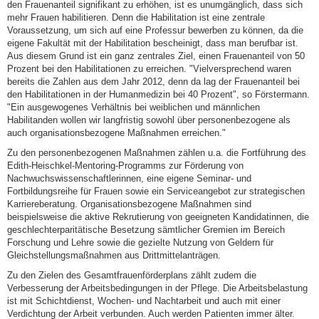
den Frauenanteil signifikant zu erhöhen, ist es unumgänglich, dass sich
mehr Frauen habilitieren. Denn die Habilitation ist eine zentrale
Voraussetzung, um sich auf eine Professur bewerben zu können, da die
eigene Fakultät mit der Habilitation bescheinigt, dass man berufbar ist.
Aus diesem Grund ist ein ganz zentrales Ziel, einen Frauenanteil von 50
Prozent bei den Habilitationen zu erreichen. "Vielversprechend waren
bereits die Zahlen aus dem Jahr 2012, denn da lag der Frauenanteil bei
den Habilitationen in der Humanmedizin bei 40 Prozent", so Förstermann.
"Ein ausgewogenes Verhältnis bei weiblichen und männlichen
Habilitanden wollen wir langfristig sowohl über personenbezogene als
auch organisationsbezogene Maßnahmen erreichen."
Zu den personenbezogenen Maßnahmen zählen u.a. die Fortführung des
Edith-Heischkel-Mentoring-Programms zur Förderung von
Nachwuchswissenschaftlerinnen, eine eigene Seminar- und
Fortbildungsreihe für Frauen sowie ein Serviceangebot zur strategischen
Karriereberatung. Organisationsbezogene Maßnahmen sind
beispielsweise die aktive Rekrutierung von geeigneten Kandidatinnen, die
geschlechterparitätische Besetzung sämtlicher Gremien im Bereich
Forschung und Lehre sowie die gezielte Nutzung von Geldern für
Gleichstellungsmaßnahmen aus Drittmittelanträgen.
Zu den Zielen des Gesamtfrauenförderplans zählt zudem die
Verbesserung der Arbeitsbedingungen in der Pflege. Die Arbeitsbelastung
ist mit Schichtdienst, Wochen- und Nachtarbeit und auch mit einer
Verdichtung der Arbeit verbunden. Auch werden Patienten immer älter.